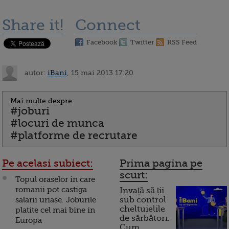
Share it!
Connect
Facebook
Twitter
RSS Feed
autor:
iBani
, 15 mai 2013 17:20
Mai multe despre:
#joburi
#locuri de munca
#platforme de recrutare
Pe acelasi subiect:
Prima pagina pe
scurt:
Topul oraselor in care
romanii pot castiga
Invață să ții
salarii uriase. Joburile
sub control
cheltuielile
platite cel mai bine in
de sărbători.
Europa
Cum