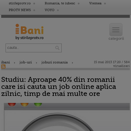
stirileprotv.ro
Romania, te iubesc
Vremea
PROTV NEWS
VOYO
ibani
job-uri
joburi romania
15 mai 2013 17:20 / 584
vizualizari
Studiu: Aproape 40% din romanii
care isi cauta un job online aplica
zilnic, timp de mai multe ore