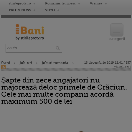
stirileprotv.ro
Romania, te iubesc
Vremea
PROTV NEWS
VOYO
ibani
job-uri
joburi romania
18 decembrie 2019 12:41 / 157
vizualizari
Şapte din zece angajatori nu
majorează deloc primele de Crăciun.
Cele mai multe companii acordă
maximum 500 de lei