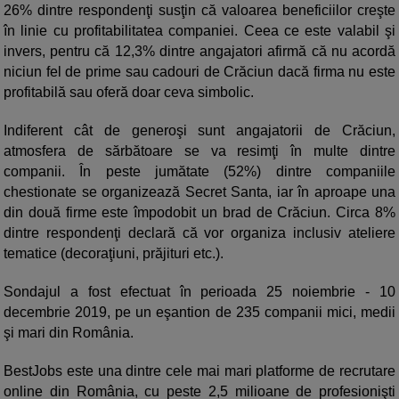
26% dintre respondenţi susţin că valoarea beneficiilor creşte
în linie cu profitabilitatea companiei. Ceea ce este valabil şi
invers, pentru că 12,3% dintre angajatori afirmă că nu acordă
niciun fel de prime sau cadouri de Crăciun dacă firma nu este
profitabilă sau oferă doar ceva simbolic.
Indiferent cât de generoşi sunt angajatorii de Crăciun,
atmosfera de sărbătoare se va resimţi în multe dintre
companii. În peste jumătate (52%) dintre companiile
chestionate se organizează Secret Santa, iar în aproape una
din două firme este împodobit un brad de Crăciun. Circa 8%
dintre respondenţi declară că vor organiza inclusiv ateliere
tematice (decoraţiuni, prăjituri etc.).
Sondajul a fost efectuat în perioada 25 noiembrie - 10
decembrie 2019, pe un eşantion de 235 companii mici, medii
şi mari din România.
BestJobs este una dintre cele mai mari platforme de recrutare
online din România, cu peste 2,5 milioane de profesionişti