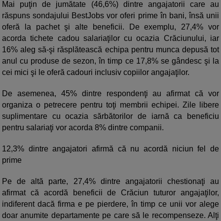
Mai puţin de jumătate (46,6%) dintre angajatorii care au
răspuns sondajului BestJobs vor oferi prime în bani, însă unii
oferă la pachet şi alte beneficii. De exemplu, 27,4% vor
acorda tichete cadou salariaţilor cu ocazia Crăciunului, iar
16% aleg să-şi răsplătească echipa pentru munca depusă tot
anul cu produse de sezon, în timp ce 17,8% se gândesc şi la
cei mici şi le oferă cadouri inclusiv copiilor angajaţilor.
De asemenea, 45% dintre respondenţi au afirmat că vor
organiza o petrecere pentru toţi membrii echipei. Zile libere
suplimentare cu ocazia sărbătorilor de iarnă ca beneficiu
pentru salariaţi vor acorda 8% dintre companii.
12,3% dintre angajatori afirmă că nu acordă niciun fel de
prime
Pe de altă parte, 27,4% dintre angajatorii chestionaţi au
afirmat că acordă beneficii de Crăciun tuturor angajaţilor,
indiferent dacă firma e pe pierdere, în timp ce unii vor alege
doar anumite departamente pe care să le recompenseze. Alţi