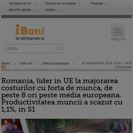
stirileprotv.ro
Romania, te iubesc
Vremea
PROTV NEWS
VOYO
ibani
job-uri
joburi romania
16 septembrie 2016 13:22 / 1479
vizualizari
Romania, lider in UE la majorarea
costurilor cu forta de munca, de
peste 8 ori peste media europeana.
Productivitatea muncii a scazut cu
1,1%, in S1