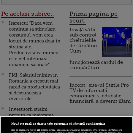
Pe acelasi subiect:
Prima pagina pe
scurt:
Isarescu: “Daca vom
continua sa stimulam
Invață să ții
consumul, vom crea
sub control
cheltuielile
locuri de munca doar in
de sărbători.
strainatate.
Cum
Productivitatea muncii
este net inferioara
funcționează cardul de
dinamicii salariale"
cumpărături
FMI: Salariul minim in
Romania a crescut mai
Incont , site-ul Știrile Pro
rapid ca productivitatea
TV de informații
si descurajeaza
economice și educație
investitiile
financiară, a devenit iBani
Investitorii straini
propun ca majorarea
10 reguli pentru decizii
salariului minim sa se
financiare inteligente
Nouă ne pasă ca datele tale personale să rămână confidențiale
faca in raport cu
Noi și partenerii noștri
201
stocăm și/sau accesăm informații pe dispozitivul dvs., precum identificatorii
cookie unici pentru prelucrarea datelor cu caracter personal. Puteți accepta sau gestiona alegerile dvs.