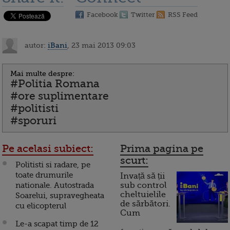
Facebook
Twitter
RSS Feed
autor:
iBani
, 23 mai 2013 09:03
Mai multe despre:
#Politia Romana
#ore suplimentare
#politisti
#sporuri
Pe acelasi subiect:
Prima pagina pe
scurt:
Politisti si radare, pe
toate drumurile
Invață să ții
nationale. Autostrada
sub control
cheltuielile
Soarelui, supravegheata
de sărbători.
cu elicopterul
Cum
Le-a scapat timp de 12