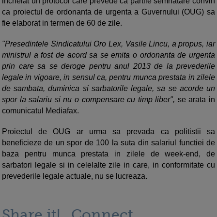
incheiat un protocol care prevede ca partile semnatare convin
ca proiectul de ordonanta de urgenta a Guvernului (OUG) sa
fie elaborat in termen de 60 de zile.
"Presedintele Sindicatului Oro Lex, Vasile Lincu, a propus, iar
ministrul a fost de acord sa se emita o ordonanta de urgenta
prin care sa se deroge pentru anul 2013 de la prevederile
legale in vigoare, in sensul ca, pentru munca prestata in zilele
de sambata, duminica si sarbatorile legale, sa se acorde un
spor la salariu si nu o compensare cu timp liber",
se arata in
comunicatul Mediafax.
Proiectul de OUG ar urma sa prevada ca politistii sa
beneficieze de un spor de 100 la suta din salariul functiei de
baza pentru munca prestata in zilele de week-end, de
sarbatori legale si in celelalte zile in care, in conformitate cu
prevederile legale actuale, nu se lucreaza.
Share it!
Connect