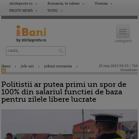
stirileprotv.ro
Romania, te iubesc
Vremea
PROTV NEWS
VOYO
ibani
job-uri
joburi romania
23 mai 2013 09:03 / 724
vizualizari
Politistii ar putea primi un spor de
100% din salariul functiei de baza
pentru zilele libere lucrate