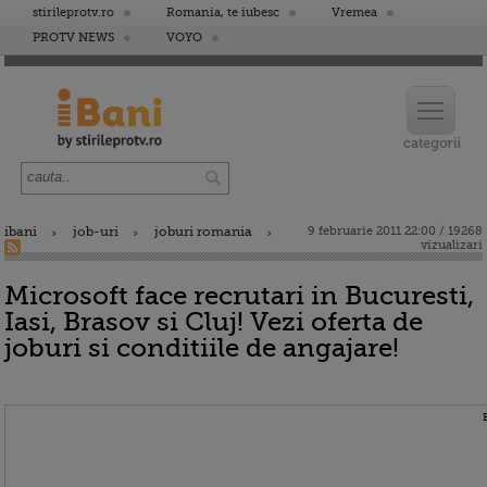
stirileprotv.ro
Romania, te iubesc
Vremea
PROTV NEWS
VOYO
ibani
job-uri
joburi romania
9 februarie 2011 22:00 / 19268
vizualizari
Microsoft face recrutari in Bucuresti,
Iasi, Brasov si Cluj! Vezi oferta de
joburi si conditiile de angajare!