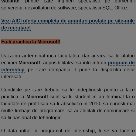
vacante
, printre care ingineri specialisti pe domeniul
serverelor, dezvoltatori de software, specialistii SQL, Office.
Vezi AICI oferta completa de anunturi postate pe site-urile
de recrutare!
Fa-ti practica la Microsoft!
Daca nu ai terminat inca facultatea, dar ai vrea sa te alaturi
echipei
Microsoft
, ai posibilitatea sa intri intr-un
program de
internship
pe care compania il pune la dispozitia celor
interesati.
Conditiile pe care trebuie sa le indeplinesti pentru a face
practica la
Microsoft
sunt sa fii student in an terminal la o
facultate de profil sau sa fi absolvit-o in 2010, sa cunosti mai
multe limbaje de programare, sa ai abilitati de comunicare si
sa fii pasionat de tehnologie.
O data intrat in programul de internship, ti se va face o