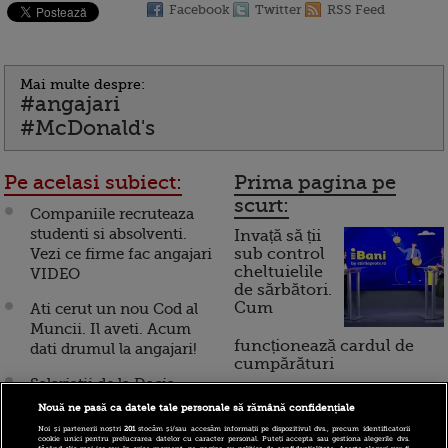
Facebook
Twitter
RSS Feed
Mai multe despre:
#angajari
#McDonald's
Pe acelasi subiect:
Prima pagina pe
scurt:
Companiile recruteaza
studenti si absolventi.
Invață să ții
Vezi ce firme fac angajari
sub control
cheltuielile
VIDEO
de sărbători.
Cum
Ati cerut un nou Cod al
Muncii. Il aveti. Acum
funcționează cardul de
dati drumul la angajari!
cumpărături
Salariatii de la Dacia
primesc 260 de lei in
Nouă ne pasă ca datele tale personale să rămână confidențiale
Incont , site-ul Știrile Pro
plus la salariu! Compania
Noi și partenerii noștri
201
stocăm și/sau accesăm informații pe dispozitivul dvs., precum identificatorii
TV de informații
cookie unici pentru prelucrarea datelor cu caracter personal. Puteți accepta sau gestiona alegerile dvs.
face in continuare