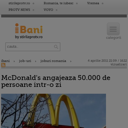
stirileprotv.ro
Romania, te iubesc
Vremea
PROTV NEWS
VOYO
ibani
job-uri
joburi romania
4 aprilie 2011 21:09 / 1622
vizualizari
McDonald's angajeaza 50.000 de
persoane intr-o zi