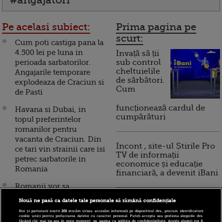
Pe acelasi subiect:
Prima pagina pe
scurt:
Cum poti castiga pana la
4.500 lei pe luna in
Invață să ții
perioada sarbatorilor.
sub control
cheltuielile
Angajarile temporare
de sărbători.
explodeaza de Craciun si
Cum
de Pasti
funcționează cardul de
Havana si Dubai, in
cumpărături
topul preferintelor
romanilor pentru
vacanta de Craciun. Din
Incont , site-ul Știrile Pro
ce tari vin strainii care isi
TV de informații
petrec sarbatorile in
economice și educație
Romania
financiară, a devenit iBani
Romanii vor sa
cheltuiasca 190 euro pe
10 reguli pentru decizii
Nouă ne pasă ca datele tale personale să rămână confidențiale
cadourile de Craciun,
financiare inteligente
Noi și partenerii noștri
201
stocăm și/sau accesăm informații pe dispozitivul dvs., precum identificatorii
mai mult ca olandezii
cookie unici pentru prelucrarea datelor cu caracter personal. Puteți accepta sau gestiona alegerile dvs.
făcând clic mai jos sau în orice moment, pe pagina cu politica de confidențialitate. Aceste alegeri vor fi