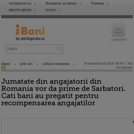
stirileprotv.ro
Romania, te iubesc
Vremea
PROTV NEWS
VOYO
ibani
job-uri
joburi romania
19 decembrie 2016 08:54 / 385
vizualizari
Jumatate din angajatorii din
Romania vor da prime de Sarbatori.
Cati bani au pregatit pentru
recompensarea angajatilor