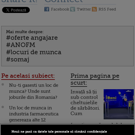
Facebook
Twitter
RSS Feed
Mai multe despre:
#oferte angajare
#ANOFM
#locuri de munca
#somaj
Pe acelasi subiect:
Prima pagina pe
scurt:
Nu-ti gasesti un loc de
munca? Unde sunt
Invață să ții
joburile din Romania?
sub control
cheltuielile
Un loc de munca in
de sărbători.
Cum
industria farmaceutica
genereaza alte 12
funcționează cardul de
Somerii romani prefera
cumpărături
Nouă ne pasă ca datele tale personale să rămână confidențiale