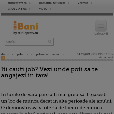
stirileprotv.ro
Romania, te iubesc
Vremea
PROTV NEWS
VOYO
ibani
job-uri
joburi romania
14 august 2010 19:02 / 985
vizualizari
Iti cauti job? Vezi unde poti sa te
angajezi in tara!
In lunile de vara pare a fi mai greu sa-ti gasesti
un loc de munca decat in alte perioade ale anului.
O demonstreaza si oferta de locuri de munca