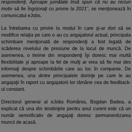
respondenţi. Aproape jumătate însă spun că nu au niciun
motiv să fie îngrijoraţi cu privire la 2021"
, se menţionează în
comunicatul eJobs.
La întrebarea cu privire la modul în care şi-ar dori să se
modifice relaţia pe care o au cu angajatorul actual, principala
schimbare menţionată de respondenţi a fost legată de
scăderea nivelului de presiune de la locul de muncă. De
asemenea, o treime din respondenţi îşi doresc mai multă
flexibilitate şi aproape la fel de mulţi ar vrea să fie mai des
informaţi despre schimbările care au loc în companie. De
asemenea, una dintre principalele dorinţe pe care le au
angajaţii în raport cu angajatorii lor rămâne cea de feedback-
ul constant.
Directorul general al eJobs România, Bogdan Badea, a
explicat că una din tendinţele pentru anul curent este că un
număr semnificativ de angajaţi doresc permanentizarea
muncii de acasă.