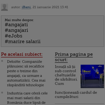
autor:
iBani
, 21 ianuarie 2021 13:41
Mai multe despre:
#angajati
#angajari
#eJobs
#marire salarii
Pe acelasi subiect:
Prima pagina pe
scurt:
Deloitte: Companiile
plănuiesc să recalifice
Invață să ții
peste o treime din
sub control
cheltuielile
angajați, ca urmare a
de sărbători.
automatizării. Cea mai
Cum
răspândită tehnologie
funcționează cardul de
Industria care oferă cele
cumpărături
mai mari salarii din
România duce lipsă de