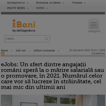
stirileprotv.ro
Romania, te iubesc
Vremea
PROTV NEWS
VOYO
ibani
job-uri
joburi romania
21 ianuarie 2021 13:41 / 1295
vizualizari
eJobs: Un sfert dintre angajații
români speră la o mărire salarială sau
o promovare, în 2021. Numărul celor
care vor să lucreze în străinătate, cel
mai mic din ultimii ani