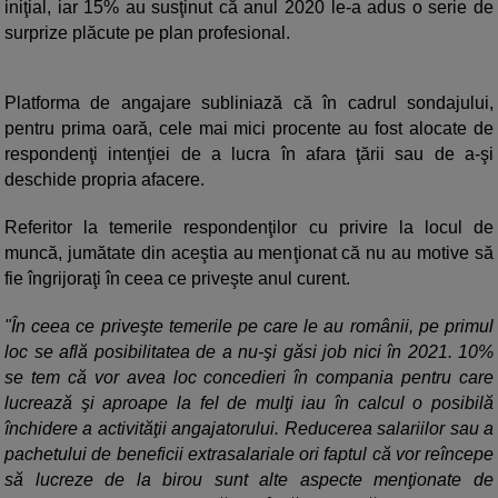
iniţial, iar 15% au susţinut că anul 2020 le-a adus o serie de
surprize plăcute pe plan profesional.
Platforma de angajare subliniază că în cadrul sondajului,
pentru prima oară, cele mai mici procente au fost alocate de
respondenţi intenţiei de a lucra în afara ţării sau de a-şi
deschide propria afacere.
Referitor la temerile respondenţilor cu privire la locul de
muncă, jumătate din aceştia au menţionat că nu au motive să
fie îngrijoraţi în ceea ce priveşte anul curent.
"În ceea ce priveşte temerile pe care le au românii, pe primul
loc se află posibilitatea de a nu-şi găsi job nici în 2021. 10%
se tem că vor avea loc concedieri în compania pentru care
lucrează şi aproape la fel de mulţi iau în calcul o posibilă
închidere a activităţii angajatorului. Reducerea salariilor sau a
pachetului de beneficii extrasalariale ori faptul că vor reîncepe
să lucreze de la birou sunt alte aspecte menţionate de