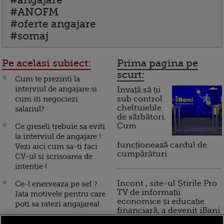
#angajare
#ANOFM
#oferte angajare
#somaj
Pe acelasi subiect:
Prima pagina pe
scurt:
Cum te prezinti la
interviul de angajare si
Invață să ții
cum iti negociezi
sub control
cheltuielile
salariul?
de sărbători.
Cum
Ce greseli trebuie sa eviti
la interviul de angajare !
funcționează cardul de
Vezi aici cum sa-ti faci
cumpărături
CV-ul si scrisoarea de
intentie !
Incont , site-ul Știrile Pro
Ce-l enerveaza pe sef ?
TV de informații
Iata motivele pentru care
economice și educație
poti sa ratezi angajarea!
financiară, a devenit iBani
Unde poti sa pleci la