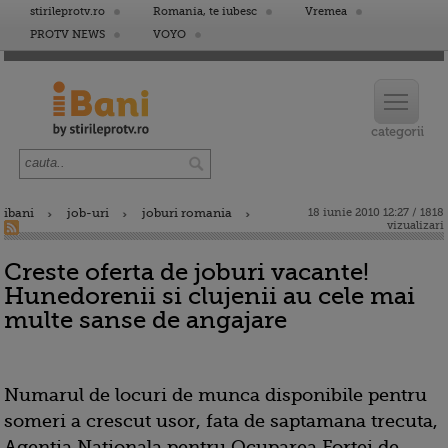
stirileprotv.ro
Romania, te iubesc
Vremea
PROTV NEWS
VOYO
ibani
job-uri
joburi romania
18 iunie 2010 12:27 / 1818
vizualizari
Creste oferta de joburi vacante!
Hunedorenii si clujenii au cele mai
multe sanse de angajare
Numarul de locuri de munca disponibile pentru
someri a crescut usor, fata de saptamana trecuta,
Agentia Nationala pentru Ocuparea Fortei de