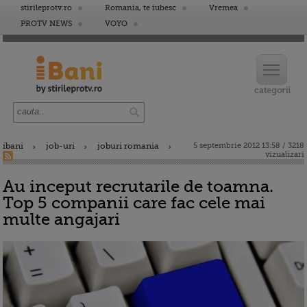
stirileprotv.ro
Romania, te iubesc
Vremea
PROTV NEWS
VOYO
ibani
job-uri
joburi romania
5 septembrie 2012 13:58 / 3218
vizualizari
Au inceput recrutarile de toamna.
Top 5 companii care fac cele mai
multe angajari