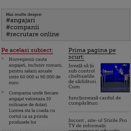
Mai multe despre:
#angajari
#companii
#recrutare online
Pe acelasi subiect:
Prima pagina pe
scurt:
Norvegienii cauta
angajati, inclusiv romani,
Invață să ții
pentru salarii anuale
sub control
cheltuielile
intre 60.000 si 90.000 de
de sărbători.
euro
Cum
Compania unde fiecare
funcționează cardul de
angajat valoreaza 10
cumpărături
milioane de dolari.
Lumea sta la coada cu
cortul ca sa prinda
Incont , site-ul Știrile Pro
produsele lor
TV de informații
economice și educație