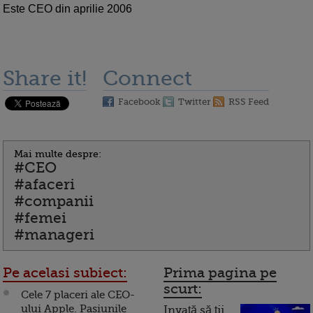
Este CEO din aprilie 2006
Share it!
Connect
Facebook
Twitter
RSS Feed
Mai multe despre:
#CEO
#afaceri
#companii
#femei
#manageri
Pe acelasi subiect:
Prima pagina pe
scurt:
Cele 7 placeri ale CEO-
ului Apple. Pasiunile
Invață să ții