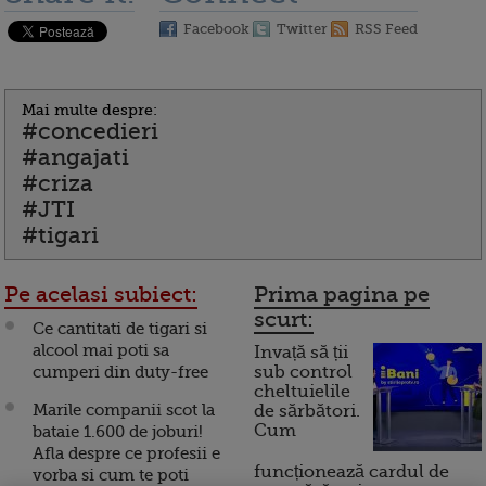
Facebook
Twitter
RSS Feed
Mai multe despre:
#concedieri
#angajati
#criza
#JTI
#tigari
Pe acelasi subiect:
Prima pagina pe
scurt:
Ce cantitati de tigari si
alcool mai poti sa
Invață să ții
cumperi din duty-free
sub control
cheltuielile
Marile companii scot la
de sărbători.
Cum
bataie 1.600 de joburi!
Afla despre ce profesii e
funcționează cardul de
vorba si cum te poti