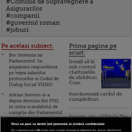
#Comisia de Supraveghere a
Asigurarilor
#companii
#guvernul roman
#joburi
Pe acelasi subiect:
Prima pagina pe
scurt:
Boc fenteaza iar
Parlamentul. Isi
Invață să ții
angajeaza raspunderea
sub control
cheltuielile
pe legea salariilor
de sărbători.
profesorilor si Codul de
Cum
Dialog Social VIDEO
funcționează cardul de
Adrian Severin si-a
cumpărături
depus demisia din PSD,
in urma scandalului de
coruptie din Parlamentul
Incont , site-ul Știrile Pro
European
TV de informații
Nouă ne pasă ca datele tale personale să rămână confidențiale
economice și educație
Severin: Ma retrag din
Noi și partenerii noștri
201
stocăm și/sau accesăm informații pe dispozitivul dvs., precum identificatorii