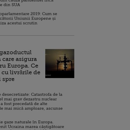
 din cauza pandemiei încă
ve din SUA
roparlamentare 2019: Cum se
cătorii Uniunii Europene și
iza acestui scrutin
 gazoductul
 care asigura
ru Europa. Ce
cu livrările de
i spre
esecretizate: Catastrofa de la
el mai grav dezastru nuclear
 a fost precedată de alte
de mai mică amploare, ascunse
e gaze naturale în Europa.
nit Ucraina marea câștigătoare