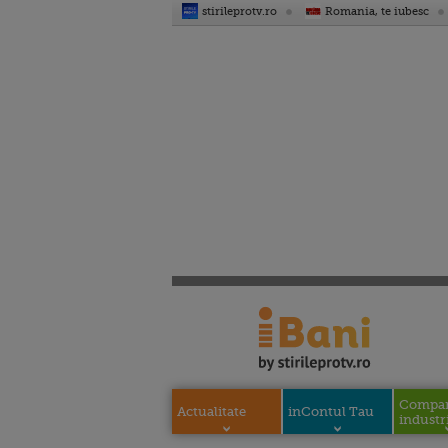
stirileprotv.ro
Romania, te iubesc
Compani
Actualitate
inContul Tau
industri