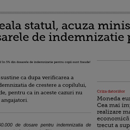
ala statul, acuza minis
sarele de indemnizatie 
 sustine ca dupa verificarea a
emnizatia de crestere a copilului,
Criza datoriilor
de, pentru ca in aceste cazuri nu
Moneda euro
 angajatori.
Cea mai im
realizare m
economică 
trecut a sup
60.000 de dosare pentru indemnizatia de