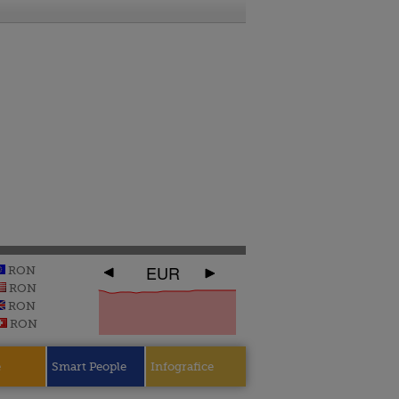
EUR
RON
RON
RON
RON
e
Smart People
Infografice