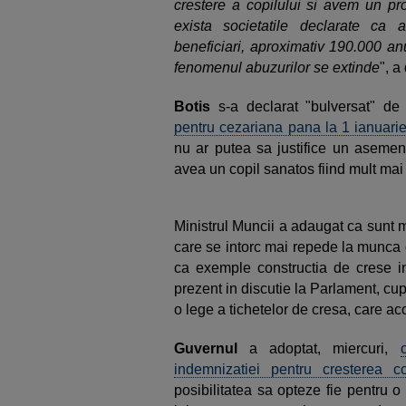
crestere a copilului si avem un pr
exista societatile declarate ca
beneficiari, aproximativ 190.000 a
fenomenul abuzurilor se extinde
", a
Botis
s-a declarat "bulversat" de
pentru cezariana pana la 1 ianuari
nu ar putea sa justifice un asemene
avea un copil sanatos fiind mult mai
Ministrul Muncii a adaugat ca sunt 
care se intorc mai repede la munca 
ca exemple constructia de crese in
prezent in discutie la Parlament, cu
o lege a tichetelor de cresa, care aco
Guvernul
a adoptat, miercuri,
indemnizatiei pentru cresterea co
posibilitatea sa opteze fie pentru 