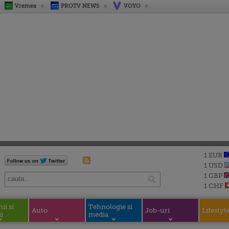
Vremea
PROTV NEWS
VOYO
1 EUR
1 USD
1 GBP
1 CHF
i si
Tehnologie si
Auto
Job-uri
Lifestyl
i
media