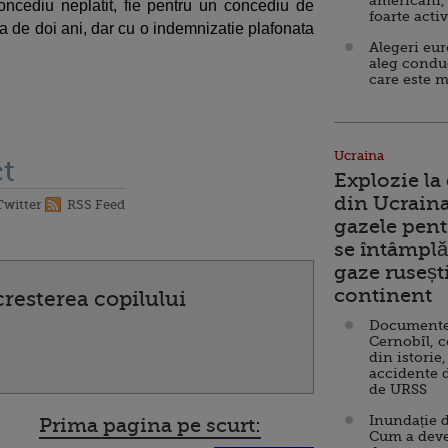
americani,
oncediu neplatit, fie pentru un concediu de
foarte acti
da de doi ani, dar cu o indemnizatie plafonata
Alegeri eu
aleg condu
care este m
Ucraina
t
Explozie la
din Ucraina
Twitter
RSS Feed
gazele pent
se întâmplă 
gaze ruseșt
continent
resterea copilului
Documente d
Cernobîl, c
din istorie,
accidente 
de URSS
Inundație d
Prima pagina pe scurt:
Cum a deve