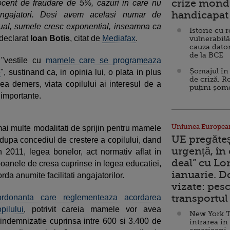
crize mondi
ocent de fraudare de 5%, cazuri in care nu
handicapat 
 angajatori. Desi avem acelasi numar de
nual, sumele cresc exponential, inseamna ca
Istorie cu 
 declarat
Ioan Botis
, citat de
Mediafax
.
vulnerabilă
cauza dator
de la BCE
 "vestile cu
mamele care se programeaza
Șomajul în 
e
", sustinand ca, in opinia lui, o plata in plus
de criză. R
a demers, viata copilului ai interesul de a
puțini șom
 importante.
Uniunea Europea
mai multe modalitati de sprijin pentru mamele
UE pregăte
dupa concediul de crestere a copilului, dand
urgență, în
 2011, legea bonelor, act normativ aflat in
deal” cu Lo
poanele de cresa cuprinse in legea educatiei,
ianuarie. 
rda anumite facilitati angajatorilor.
vizate: pesc
transportul 
ordonanta care reglementeaza acordarea
pilului
, potrivit careia mamele vor avea
New York T
o indemnizatie cuprinsa intre 600 si 3.400 de
intrarea în