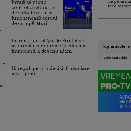
de pe urma
Invață să ții sub
face tot po
control cheltuielile
de sărbători. Cum
funcționează cardul
de cumpărături
a
Incont , site-ul Știrile Pro TV de
informații economice și educație
Top articole i
financiară, a devenit iBani
cele mai citite
u o
10 reguli pentru decizii financiare
inteligente
re