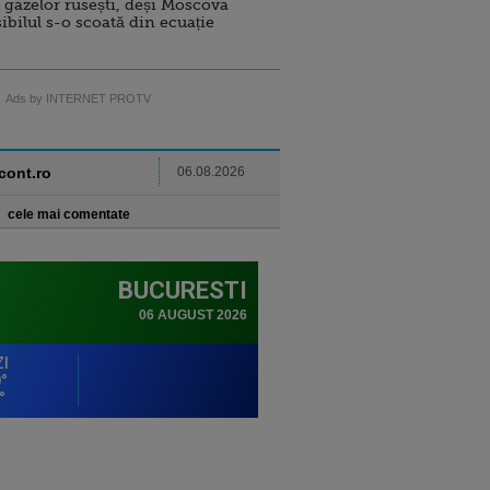
 gazelor rusești, deși Moscova
sibilul s-o scoată din ecuație
Ads by INTERNET PROTV
ncont.ro
06.08.2026
cele mai comentate