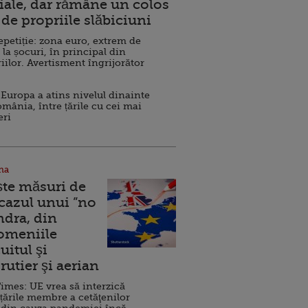
ale, dar rămâne un colos
de propriile slăbiciuni
repetiție: zona euro, extrem de
 la șocuri, în principal din
iilor. Avertisment îngrijorător
Europa a atins nivelul dinainte
omânia, între țările cu cei mai
eri
na
ște măsuri de
 cazul unui ”no
ndra, din
Domeniile
uitul şi
rutier şi aerian
imes: UE vrea să interzică
 țările membre a cetăţenilor