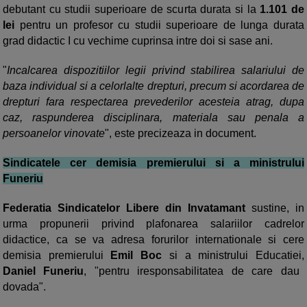
debutant cu studii superioare de scurta durata si la
1.101 de
lei
pentru un profesor cu studii superioare de lunga durata
grad didactic I cu vechime cuprinsa intre doi si sase ani.
"
Incalcarea dispozitiilor legii privind stabilirea salariului de
baza individual si a celorlalte drepturi, precum si acordarea de
drepturi fara respectarea prevederilor acesteia atrag, dupa
caz, raspunderea disciplinara, materiala sau penala a
persoanelor vinovate
", este precizeaza in document.
Sindicatele cer demisia premierului si a ministrului
Funeriu
Federatia Sindicatelor Libere din Invatamant
sustine, in
urma propunerii privind plafonarea salariilor cadrelor
didactice, ca se va adresa forurilor internationale si cere
demisia premierului
Emil Boc
si a ministrului Educatiei,
Daniel Funeriu
, "pentru iresponsabilitatea de care dau
dovada".