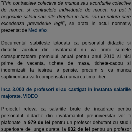
"
Prin contractele colective de munca sau acordurile colective
de munca si contractele individuale de munca nu pot fi
negociate salarii sau alte drepturi in bani sau in natura care
excedeaza prevederile legii
", se arata in actul normativ,
prezentat de
Mediafax
.
Documentul stabileste totodata ca personalul didactic si
didactic auxiliar din invatamant nu va primi sumele
corespunzatoare premiului anual pentru anul 2010 si nici
prime de vacanta, tichete de masa, tichete-cadou si
indemnizatii la iesirea la pensie, precum si ca munca
suplimentara va fi compensata numai cu timp liber.
Inca 3.000 de profesori si-au castigat in instanta salariile
majorate. VIDEO
Proiectul releva ca salariile brute de incadrare pentru
personalul didactic din invatamantul preuniversitar vor fi
plafonate la
979 de lei
pentru un profesor debutant cu studii
superioare de lunga durata, la
932 de lei
pentru un profesor