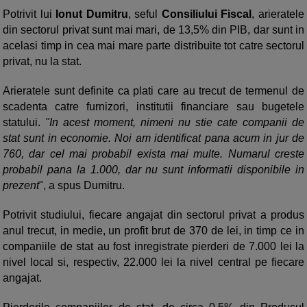
Potrivit lui
Ionut Dumitru
, seful
Consiliului Fiscal
, arieratele
din sectorul privat sunt mai mari, de 13,5% din PIB, dar sunt in
acelasi timp in cea mai mare parte distribuite tot catre sectorul
privat, nu la stat.
Arieratele sunt definite ca plati care au trecut de termenul de
scadenta catre furnizori, institutii financiare sau bugetele
statului.
"In acest moment, nimeni nu stie cate companii de
stat sunt in economie. Noi am identificat pana acum in jur de
760, dar cel mai probabil exista mai multe. Numarul creste
probabil pana la 1.000, dar nu sunt informatii disponibile in
prezent
", a spus Dumitru.
Potrivit studiului, fiecare angajat din sectorul privat a produs
anul trecut, in medie, un profit brut de 370 de lei, in timp ce in
companiile de stat au fost inregistrate pierderi de 7.000 lei la
nivel local si, respectiv, 22.000 lei la nivel central pe fiecare
angajat.