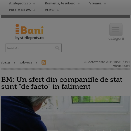
stirileprotv.ro
Romania, te iubesc
Vremea
PROTV NEWS
VOYO
ibani
job-uri
26 octombrie 2011 18:28 / 191
vizualizari
BM: Un sfert din companiile de stat
sunt "de facto" in faliment