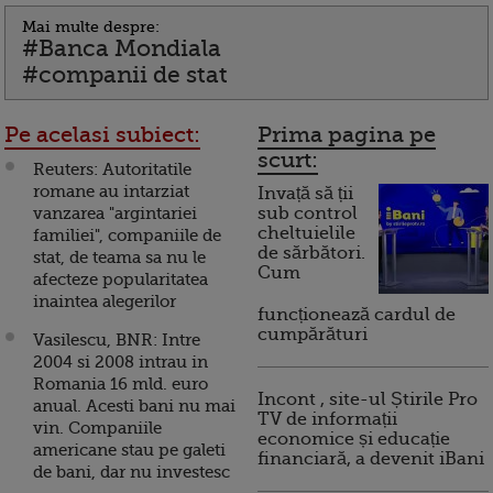
Mai multe despre:
#Banca Mondiala
#companii de stat
Pe acelasi subiect:
Prima pagina pe
scurt:
Reuters: Autoritatile
romane au intarziat
Invață să ții
vanzarea "argintariei
sub control
cheltuielile
familiei", companiile de
de sărbători.
stat, de teama sa nu le
Cum
afecteze popularitatea
inaintea alegerilor
funcționează cardul de
cumpărături
Vasilescu, BNR: Intre
2004 si 2008 intrau in
Romania 16 mld. euro
Incont , site-ul Știrile Pro
anual. Acesti bani nu mai
TV de informații
vin. Companiile
economice și educație
americane stau pe galeti
financiară, a devenit iBani
de bani, dar nu investesc