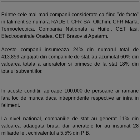
Printre cele mai mari companii considerate ca fiind "de facto"
in faliment se numara RADET, CFR SA, Oltchim, CFR Marfa,
Termoelectrica, Compania Naționala a Huilei, CET Iasi,
Electrocentrale Oradea, CET Brasov si Apaterm.
Aceste companii insumeaza 24% din numarul total de
413.859 angajați din companiile de stat, au acumulat 60% din
valoarea totala a arieratelor si primesc de la stat 18% din
totalul subventiilor.
In aceste conditii, aproape 100.000 de persoane ar ramane
fara loc de munca daca intreprinderile respective ar intra in
faliment.
La nivel national, companiile de stat au generat 11% din
valoarea adaugata bruta, dar arieratele lor au insumat 28
miliarde lei, echivalentul a 5,5% din PIB.