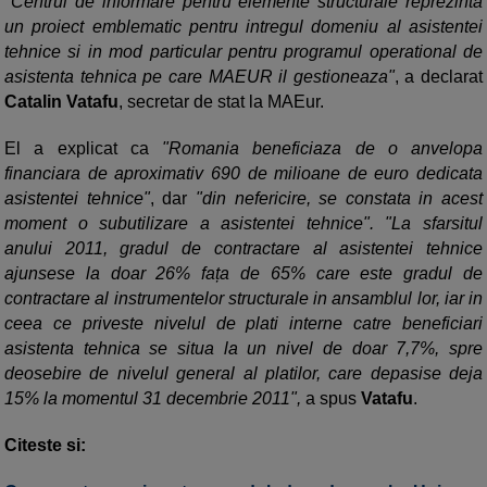
"Centrul de informare pentru elemente structurale reprezinta
un proiect emblematic pentru intregul domeniu al asistentei
tehnice si in mod particular pentru programul operational de
asistenta tehnica pe care MAEUR il gestioneaza"
, a declarat
Catalin Vatafu
, secretar de stat la MAEur.
El a explicat ca
"Romania beneficiaza de o anvelopa
financiara de aproximativ 690 de milioane de euro dedicata
asistentei tehnice"
, dar
"din nefericire, se constata in acest
moment o subutilizare a asistentei tehnice". "La sfarsitul
anului 2011, gradul de contractare al asistentei tehnice
ajunsese la doar 26% fața de 65% care este gradul de
contractare al instrumentelor structurale in ansamblul lor, iar in
ceea ce priveste nivelul de plati interne catre beneficiari
asistenta tehnica se situa la un nivel de doar 7,7%, spre
deosebire de nivelul general al platilor, care depasise deja
15% la momentul 31 decembrie 2011",
a spus
Vatafu
.
Citeste si: