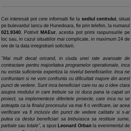
Cei interesati pot cere informatii fie la
sediul centrului
, situat
pe bulevardul Iancu de Hunedoara, fie prin telefon, la numarul
021.9340
. Potrivit
MAEur
, acestia pot primi raspunsurile pe
loc sau, in cazul situatiilor mai complicate, in maximum 24 de
ore de la data inregistrarii solicitarii.
"Mai mult decat oricand, in ciuda unei rate avansate de
contractare pentru majoritatea programelor operationale, inca
nu exista suficienta expertiza la nivelul beneficiarilor. Inca ne
confruntam si ne vom confrunta cu dificultati majore din acest
punct de vedere. Sunt inca beneficiari care nu au o idee clara
asupra modului in care trebuie sa isi duca pana la capat un
proiect, sa implementeze diferitele proiecte, care inca nu se
asteapta ca la finalul procesului va mai fi o verificare, iar acea
verificare va fi inclusiv din punct de vedere calitativ si s-ar
putea ca destui beneficiari sa trebuiasca sa restituie sume,
partiale sau totale",
a spus
Leonard Orban
la evenimentul de