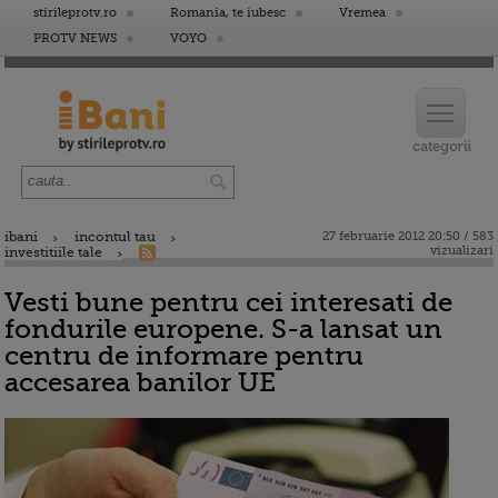
stirileprotv.ro
Romania, te iubesc
Vremea
PROTV NEWS
VOYO
ibani
incontul tau
27 februarie 2012 20:50 / 583
vizualizari
investitiile tale
Vesti bune pentru cei interesati de
fondurile europene. S-a lansat un
centru de informare pentru
accesarea banilor UE