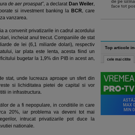
de pe urma
ura de aer proaspat",
a declarat
Dan Weiler
,
face tot po
orporate si investment banking la
BCR
, care
aza vanzarea.
 a convenit privatizarile in cadrul acordului
lari, incheiat anul trecut. Companiile de stat
iarde de lei (6,1 miliarde dolari), respectiv
Top articole i
atului, iar plata este lenta, acesta fiind un
icitului bugetar la 1,9% din PIB in acest an,
cele mai citite
de stat, unde lucreaza aproape un sfert din
este si lichiditatea pietei de capital si vor
tii in infrastructura.
ilor de a fi nepopulare, in conditiile in care
irca 20%, iar problema va deveni tot mai
erilor, intrucat privatizarile pot duce la
vutiei nationale.