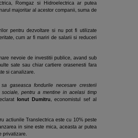
ectrica, Romgaz si Hidroelectrica ar putea
narul majoritar al acestor companii, suma de
or pentru dezvoltare si nu pot fi utilizate
itate, cum ar fi mariri de salarii si reduceri
are nevoie de investitii publice, avand sub
ulte sate sau chiar cartiere orasenesti fara
ate si canalizare.
sa gaseasca fondurile necesare cresterii
lor sociale, pentru a mentine in acelasi timp
eclarat
Ionut Dumitru
, economistul sef al
ntru actiunile Translectrica este cu 10% peste
vanzarea in sine este mica, aceasta ar putea
privatizare.