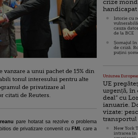
crize mondi
handicapat 
Istorie cu 
vulnerabilă
cauza dator
de la BCE
Șomajul în 
de criză. R
puțini șom
de vanzare a unui pachet de 15% din
Uniunea Europea
abili tonul interesului pentru alte
UE pregăte
gramul de privatizare al
urgență, în
r citati de Reuters.
deal” cu Lo
ianuarie. 
vizate: pesc
transportul 
reanu
pare hotarat sa rezolve o problema
New York T
itios de privatizare convenit cu
FMI
, care a
intrarea în