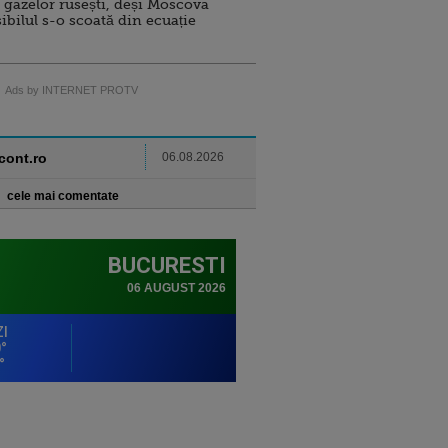
 gazelor rusești, deși Moscova
sibilul s-o scoată din ecuație
Ads by INTERNET PROTV
ncont.ro
06.08.2026
cele mai comentate