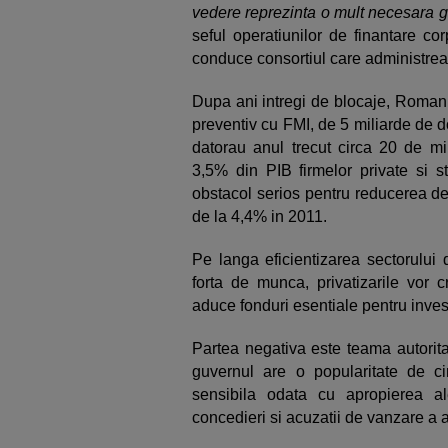
vedere reprezinta o mult necesara g
seful operatiunilor de finantare c
conduce consortiul care administre
Dupa ani intregi de blocaje, Romania
preventiv cu FMI, de 5 miliarde de do
datorau anul trecut circa 20 de mil
3,5% din PIB firmelor private si st
obstacol serios pentru reducerea def
de la 4,4% in 2011.
Pe langa eficientizarea sectorului 
forta de munca, privatizarile vor cr
aduce fonduri esentiale pentru investi
Partea negativa este teama autoritat
guvernul are o popularitate de c
sensibila odata cu apropierea aleg
concedieri si acuzatii de vanzare a a