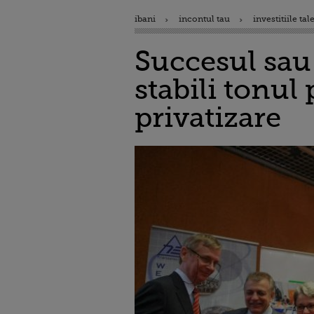
ibani
incontul tau
investitiile tal
Succesul sau 
stabili tonu
privatizare