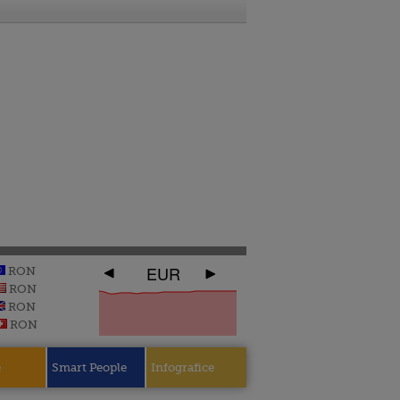
EUR
RON
RON
RON
RON
e
Smart People
Infografice