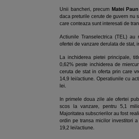
Unii bancheri, precum
Matei Paun
daca preturile cerute de guvern nu s
care conteaza sunt interesati de tran
Actiunile Transelectrica (TEL) au 
ofertei de vanzare derulata de stat, i
La inchiderea pietei principale, ti
0,62% peste inchiderea de miercuri
ceruta de stat in oferta prin care 
14,9 lei/actiune. Operatiunile cu a
lei.
In primele doua zile ale ofertei pub
scos la vanzare, pentru 5,1 mili
Majoritatea subscrierilor au fost reali
ordin pe transa micilor investitori a
19,2 lei/actiune.