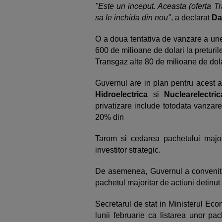
"Este un inceput. Aceasta (oferta Tr
sa le inchida din nou"
, a declarat
Da
O a doua tentativa de vanzare a une
600 de milioane de dolari la preturi
Transgaz alte 80 de milioane de dola
Guvernul are in plan pentru acest a
Hidroelectrica
si
Nuclearelectric
privatizare include totodata vanza
20% din
Tarom si cedarea pachetului major
investitor strategic.
De asemenea, Guvernul a convenit c
pachetul majoritar de actiuni detinut
Secretarul de stat in Ministerul Ec
lunii februarie ca listarea unor pac