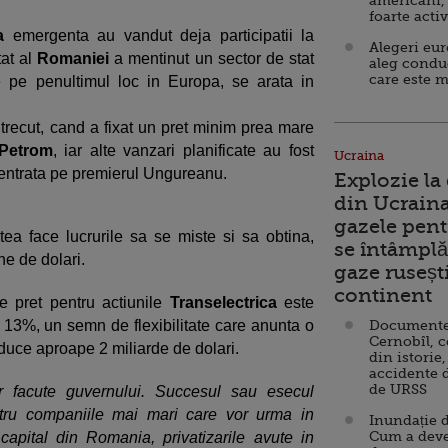
americani,
foarte acti
pa
emergenta au vandut deja participatii la
Alegeri eu
tat al
Romaniei
a mentinut un sector de stat
aleg condu
care este m
te pe penultimul loc in Europa, se arata in
trecut, cand a fixat un pret minim prea mare
Petrom
, iar alte vanzari planificate au fost
Ucraina
centrata pe premierul Ungureanu.
Explozie la
din Ucraina
gazele pent
a face lucrurile sa se miste si sa obtina,
se întâmplă 
ne de dolari.
gaze ruseșt
continent
de pret pentru actiunile
Transelectrica
este
e 13%, un semn de flexibilitate care anunta o
Documente d
Cernobîl, c
aduce aproape 2 miliarde de dolari.
din istorie,
accidente 
de URSS
r facute guvernului. Succesul sau esecul
entru companiile mai mari care vor urma in
Inundație d
Cum a deve
capital din Romania, privatizarile avute in