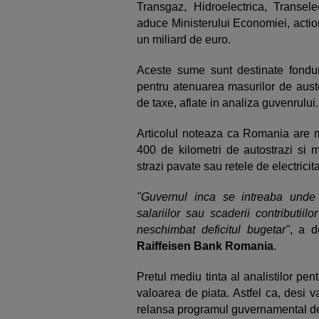
Transgaz, Hidroelectrica, Transel
aduce Ministerului Economiei, actio
un miliard de euro.
Aceste sume sunt destinate fonduril
pentru atenuarea masurilor de auster
de taxe, aflate in analiza guvenrului.
Articolul noteaza ca Romania are m
400 de kilometri de autostrazi si m
strazi pavate sau retele de electricit
"Guvernul inca se intreaba unde 
salariilor sau scaderii contributii
neschimbat deficitul bugetar"
, a d
Raiffeisen Bank Romania
.
Pretul mediu tinta al analistilor pe
valoarea de piata. Astfel ca, desi 
relansa programul guvernamental de 