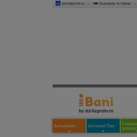
stirileprotv.ro
Romania, te iubesc
Compani
Actualitate
inContul Tau
industri