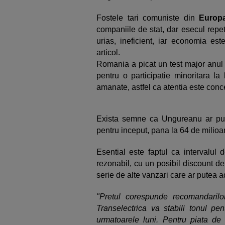
Fostele tari comuniste din
Euro
companiile de stat, dar esecul repe
urias, ineficient, iar economia es
articol.
Romania a picat un test major anul 
pentru o participatie minoritara la
amanate, astfel ca atentia este con
Exista semne ca Ungureanu ar pute
pentru inceput, pana la 64 de milioa
Esential este faptul ca intervalul 
rezonabil, cu un posibil discount d
serie de alte vanzari care ar putea 
"Pretul corespunde recomandarilo
Transelectrica va stabili tonul p
urmatoarele luni. Pentru piata de 