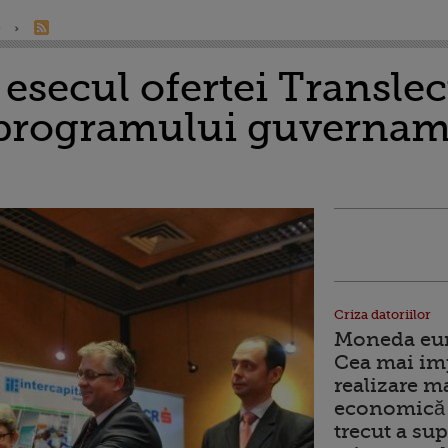
e
esecul ofertei Translec
l programului guvernam
Criza datoriilor
Moneda euro
Cea mai im
realizare m
economică 
trecut a sup