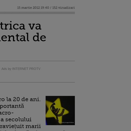
15 martie 2012 19:40 / 152 vizualizari
trica va
ental de
Ads by INTERNET PROTV
 la 20 de ani.
portantă
acro-
a secolului
raviețuit marii