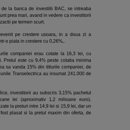
de la banca de investitii BAC, se intreaba
unt prea mari, avand in vedere ca investitorii
zactii pe termen scurt.
revenit pe crestere usoara, in a doua zi a
ntr-o piata in crestere cu 0,26%,.
tlurile companiei erau cotate la 16,3 lei, cu
. Pretul este cu 9,4% peste cotatia minima
vrea sa vanda 15% din titlurile companiei, de
ctiunile Transelectrica au insumat 241.000 de
lice, investitorii au subscris 3,15% pachetul
oane lei (aproximativ 1,2 milioane euro).
zate la preturi intre 14,9 lei si 15,9 lei, dar un
 fost plasat si la pretul maxim din oferta, de