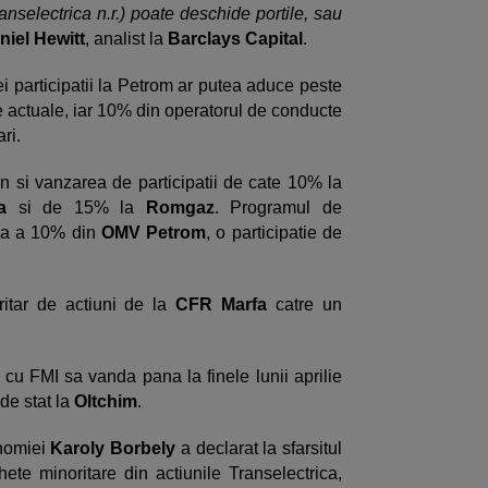
anselectrica n.r.) poate deschide portile, sau
niel Hewitt
, analist la
Barclays Capital
.
i participatii la Petrom ar putea aduce peste
le actuale, iar 10% din operatorul de conducte
ri.
n si vanzarea de participatii de cate 10% la
a
si de 15% la
Romgaz
. Programul de
rea a 10% din
OMV Petrom
, o participatie de
itar de actiuni de la
CFR Marfa
catre un
u FMI sa vanda pana la finele lunii aprilie
 de stat la
Oltchim
.
onomiei
Karoly Borbely
a declarat la sfarsitul
hete minoritare din actiunile Transelectrica,