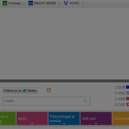
Vremea
PROTV NEWS
VOYO
1 EUR
1 USD
1 GBP
1 CHF
i si
Tehnologie si
Auto
Job-uri
Lifestyl
i
media