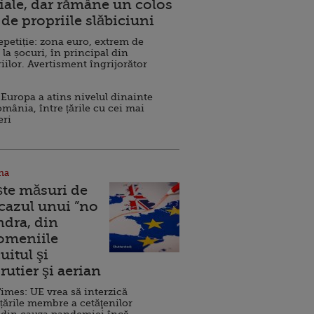
ale, dar rămâne un colos
de propriile slăbiciuni
repetiție: zona euro, extrem de
 la șocuri, în principal din
iilor. Avertisment îngrijorător
Europa a atins nivelul dinainte
omânia, între țările cu cei mai
eri
na
ște măsuri de
 cazul unui ”no
ndra, din
Domeniile
uitul şi
rutier şi aerian
imes: UE vrea să interzică
 țările membre a cetăţenilor