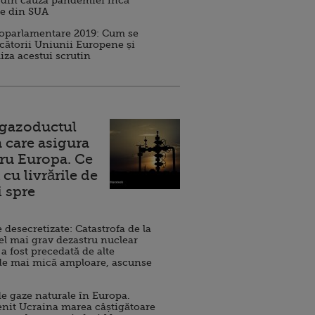
 din cauza pandemiei încă
ve din SUA
roparlamentare 2019: Cum se
cătorii Uniunii Europene și
iza acestui scrutin
 gazoductul
 care asigura
ru Europa. Ce
cu livrările de
i spre
esecretizate: Catastrofa de la
el mai grav dezastru nuclear
 a fost precedată de alte
de mai mică amploare, ascunse
e gaze naturale în Europa.
nit Ucraina marea câștigătoare