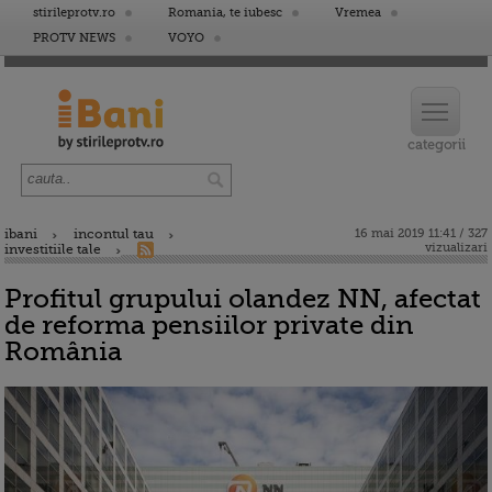
stirileprotv.ro
Romania, te iubesc
Vremea
PROTV NEWS
VOYO
ibani
incontul tau
16 mai 2019 11:41 / 327
vizualizari
investitiile tale
Profitul grupului olandez NN, afectat
de reforma pensiilor private din
România