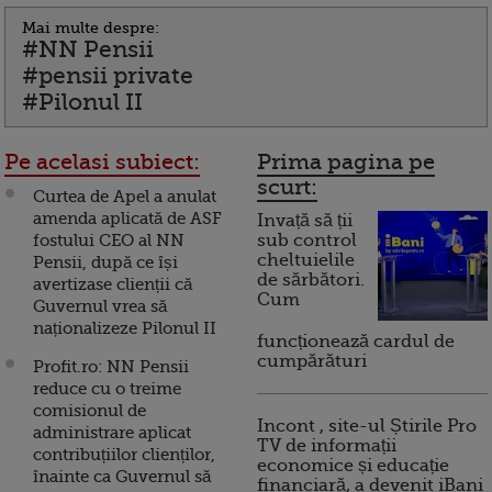
Mai multe despre:
#NN Pensii
#pensii private
#Pilonul II
Pe acelasi subiect:
Prima pagina pe
scurt:
Curtea de Apel a anulat
amenda aplicată de ASF
Invață să ții
fostului CEO al NN
sub control
cheltuielile
Pensii, după ce își
de sărbători.
avertizase clienții că
Cum
Guvernul vrea să
naționalizeze Pilonul II
funcționează cardul de
cumpărături
Profit.ro: NN Pensii
reduce cu o treime
comisionul de
Incont , site-ul Știrile Pro
administrare aplicat
TV de informații
contribuțiilor clienților,
economice și educație
înainte ca Guvernul să
financiară, a devenit iBani