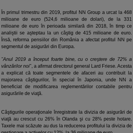
În primul trimestru din 2019, profitul NN Group a urcat la 468
milioane de euro (524,6 milioane de dolari), de la 331
milioane de euro în perioada similară din 2018, în timp ce
analiştii se aşteptau la un câştig de 415 milioane de euro.
Însă, reforma pensiilor din România a afectat profitul NN pe
segmentul de asigurări din Europa.
"Anul 2019 a început foarte bine, cu o creştere de 72% a
vânzărilor noi
", a afirmat directorul general Lard Friese. Acesta
a explicat că toate segmentele de afaceri au contribuit la
majorarea câştigurilor, în special în Japonia, unde NN a
beneficiat de modificarea reglementărilor contabile pentru
asigurările de viaţă.
Câştigurile operaţionale înregistrate la divizia de asigurări de
viaţă au crescut cu 26% în Olanda şi cu 28% peste hotare.
Taxele mai scăzute au dus la reducerea profitului la divizia de
gestionare a activelor cu 12%, la 36 milioane de euro.