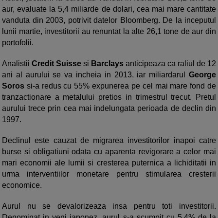
aur, evaluate la 5,4 miliarde de dolari, cea mai mare cantitate
vanduta din 2003, potrivit datelor Bloomberg. De la inceputul
lunii martie, investitorii au renuntat la alte 26,1 tone de aur din
portofolii.
Analistii
Credit Suisse
si
Barclays
anticipeaza ca raliul de 12
ani al aurului se va incheia in 2013, iar miliardarul
George
Soros
si-a redus cu 55% expunerea pe cel mai mare fond de
tranzactionare a metalului pretios in trimestrul trecut. Pretul
aurului trece prin cea mai indelungata perioada de declin din
1997.
Declinul este cauzat de migrarea investitorilor inapoi catre
burse si obligatiuni odata cu aparenta revigorare a celor mai
mari economii ale lumii si cresterea puternica a lichiditatii in
urma interventiilor monetare pentru stimularea cresterii
economice.
Aurul nu se devalorizeaza insa pentru toti investitorii.
Denominat in yeni japonez, aurul s-a scumpit cu 5,4% de la