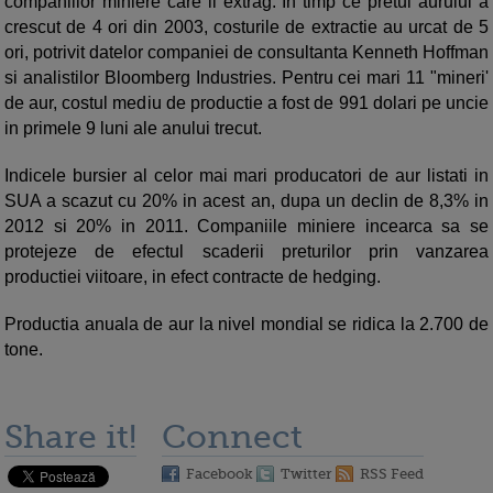
companiilor miniere care il extrag. In timp ce pretul aurului a
crescut de 4 ori din 2003, costurile de extractie au urcat de 5
ori, potrivit datelor companiei de consultanta Kenneth Hoffman
si analistilor Bloomberg Industries. Pentru cei mari 11 "mineri'
de aur, costul mediu de productie a fost de 991 dolari pe uncie
in primele 9 luni ale anului trecut.
Indicele bursier al celor mai mari producatori de aur listati in
SUA a scazut cu 20% in acest an, dupa un declin de 8,3% in
2012 si 20% in 2011. Companiile miniere incearca sa se
protejeze de efectul scaderii preturilor prin vanzarea
productiei viitoare, in efect contracte de hedging.
Productia anuala de aur la nivel mondial se ridica la 2.700 de
tone.
Share it!
Connect
Facebook
Twitter
RSS Feed