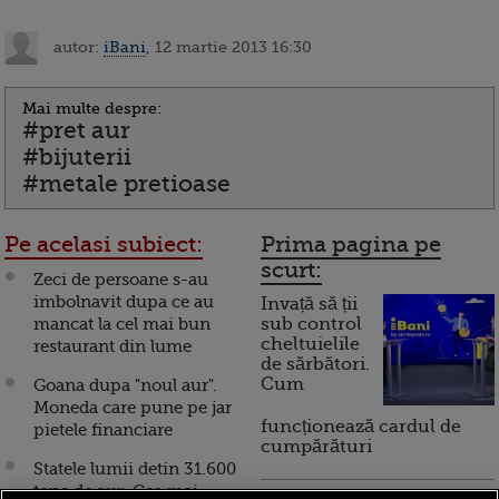
autor:
iBani
, 12 martie 2013 16:30
Mai multe despre:
#pret aur
#bijuterii
#metale pretioase
Pe acelasi subiect:
Prima pagina pe
scurt:
Zeci de persoane s-au
imbolnavit dupa ce au
Invață să ții
mancat la cel mai bun
sub control
cheltuielile
restaurant din lume
de sărbători.
Cum
Goana dupa "noul aur".
Moneda care pune pe jar
funcționează cardul de
pietele financiare
cumpărături
Statele lumii detin 31.600
tone de aur. Cea mai