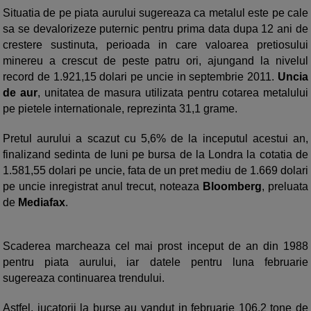
Situatia de pe piata aurului sugereaza ca metalul este pe cale
sa se devalorizeze puternic pentru prima data dupa 12 ani de
crestere sustinuta, perioada in care valoarea pretiosului
minereu a crescut de peste patru ori, ajungand la nivelul
record de 1.921,15 dolari pe uncie in septembrie 2011.
Uncia
de aur
, unitatea de masura utilizata pentru cotarea metalului
pe pietele internationale, reprezinta 31,1 grame.
Pretul aurului a scazut cu 5,6% de la inceputul acestui an,
finalizand sedinta de luni pe bursa de la Londra la cotatia de
1.581,55 dolari pe uncie, fata de un pret mediu de 1.669 dolari
pe uncie inregistrat anul trecut, noteaza
Bloomberg
, preluata
de
Mediafax
.
Scaderea marcheaza cel mai prost inceput de an din 1988
pentru piata aurului, iar datele pentru luna februarie
sugereaza continuarea trendului.
Astfel, jucatorii la burse au vandut in februarie 106,2 tone de