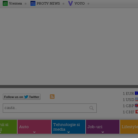
Vremea
PROTV NEWS
VOYO
1 EUR
1 USD
1 GBP
1 CHF
i si
Tehnologie si
Auto
Job-uri
Lifestyl
i
media