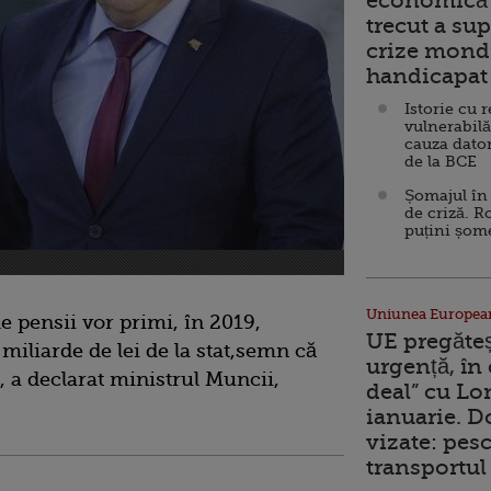
economică 
trecut a sup
crize mondi
handicapat 
Istorie cu 
vulnerabilă
cauza dator
de la BCE
Șomajul în 
de criză. R
puțini șom
Uniunea Europea
e pensii vor primi, în 2019,
UE pregăte
 miliarde de lei de la stat,semn că
urgență, în
t, a declarat ministrul Muncii,
deal” cu Lo
ianuarie. 
vizate: pesc
transportul 