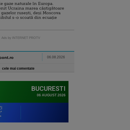
e gaze naturale în Europa.
nit Ucraina marea câștigătoare
 gazelor rusești, deși Moscova
sibilul s-o scoată din ecuație
Ads by INTERNET PROTV
ncont.ro
06.08.2026
cele mai comentate