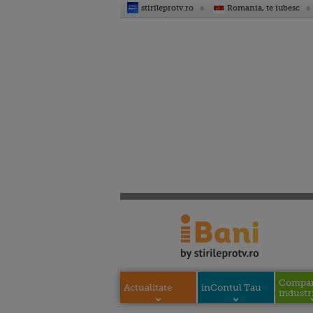
stirileprotv.ro
Romania, te iubesc
Compani
Actualitate
inContul Tau
industri