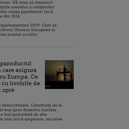
imes: UE vrea să interzică
 țările membre a cetăţenilor
 din cauza pandemiei încă
ve din SUA
roparlamentare 2019: Cum se
cătorii Uniunii Europene și
iza acestui scrutin
 gazoductul
 care asigura
ru Europa. Ce
cu livrările de
i spre
esecretizate: Catastrofa de la
el mai grav dezastru nuclear
 a fost precedată de alte
de mai mică amploare, ascunse