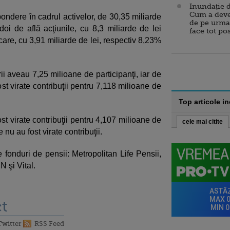
Inundație d
Cum a deve
pondere în cadrul activelor, de 30,35 miliarde
de pe urma
doi de află acţiunile, cu 8,3 miliarde de lei
face tot po
are, cu 3,91 miliarde de lei, respectiv 8,23%
ii aveau 7,25 milioane de participanţi, iar de
ost virate contribuţii pentru 7,118 milioane de
Top articole i
st virate contribuţii pentru 4,107 milioane de
cele mai citite
 nu au fost virate contribuţii.
e fonduri de pensii: Metropolitan Life Pensii,
 şi Vital.
t
Twitter
RSS Feed