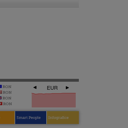
EUR
RON
RON
RON
RON
e
Smart People
Infografice