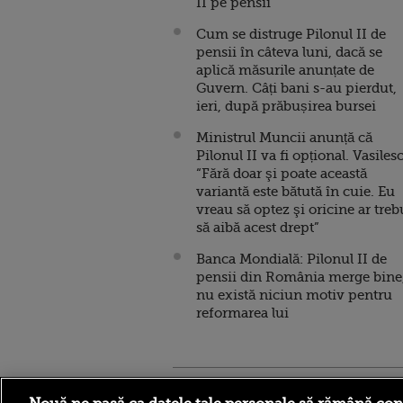
II pe pensii
Cum se distruge Pilonul II de
pensii în câteva luni, dacă se
aplică măsurile anunțate de
Guvern. Câți bani s-au pierdut,
ieri, după prăbușirea bursei
Ministrul Muncii anunță că
Pilonul II va fi opțional. Vasiles
“Fără doar şi poate această
variantă este bătută în cuie. Eu
vreau să optez şi oricine ar treb
să aibă acest drept”
Banca Mondială: Pilonul II de
pensii din România merge bine
nu există niciun motiv pentru
reformarea lui
Stirileprotv.ro
ilike-it.