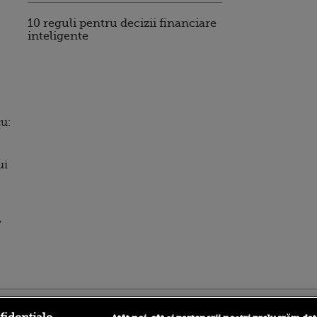
10 reguli pentru decizii financiare
inteligente
cu:
ui
,
ro
foodstory.ro
Procinema.ro