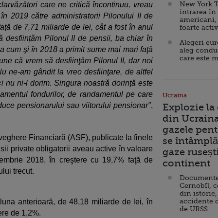
New York T
clarvăzători care ne critică încontinuu, vreau
intrarea în
în 2019 către administratorii Pilonului II de
americani,
aţă de 7,71 miliarde de lei, cât a fost în anul
foarte acti
 desfiinţăm Pilonul II de pensii, ba chiar în
Alegeri eu
a cum şi în 2018 a primit sume mai mari faţă
aleg condu
care este m
une că vrem să desfiinţăm Pilonul II, dar noi
ne-am gândit la vreo desfiinţare, de altfel
ci nu ni-l dorim. Singura noastră dorinţă este
damentul fondurilor, de randamentul pe care
Ucraina
aduce pensionarului sau viitorului pensionar"
,
Explozie la
din Ucraina
gazele pent
veghere Financiară (ASF), publicate la finele
se întâmplă 
sii private obligatorii aveau active în valoare
gaze ruseșt
cembrie 2018, în creştere cu 19,7% faţă de
continent
lui trecut.
Documente d
Cernobîl, c
din istorie,
accidente 
luna anterioară, de 48,18 miliarde de lei, în
de URSS
ere de 1,2%.