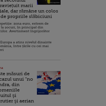
a secolului
raviețuit marii
ale, dar rămâne un colos
de propriile slăbiciuni
repetiție: zona euro, extrem de
 la șocuri, în principal din
iilor. Avertisment îngrijorător
Europa a atins nivelul dinainte
omânia, între țările cu cei mai
eri
na
ște măsuri de
 cazul unui ”no
ndra, din
Domeniile
uitul şi
rutier şi aerian