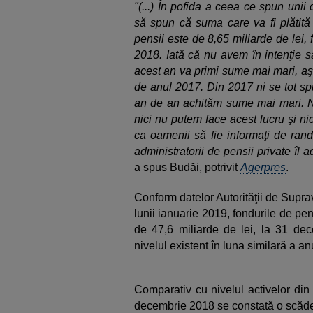
"(...) În pofida a ceea ce spun unii 
să spun că suma care va fi plătită 
pensii este de 8,65 miliarde de lei, f
2018. Iată că nu avem în intenţie să
acest an va primi sume mai mari, aş
de anul 2017. Din 2017 ni se tot sp
an de an achităm sume mai mari. Nu 
nici nu putem face acest lucru şi ni
ca oamenii să fie informaţi de ran
administratorii de pensii private îl 
a spus Budăi, potrivit
Agerpres
.
Conform datelor Autorităţii de Supra
lunii ianuarie 2019, fondurile de pen
de 47,6 miliarde de lei, la 31 de
nivelul existent în luna similară a anu
Comparativ cu nivelul activelor din 
decembrie 2018 se constată o scăd