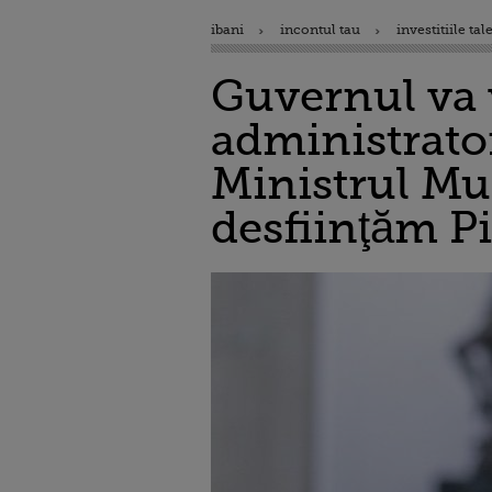
ibani
incontul tau
investitiile tal
Guvernul va v
administrator
Ministrul Mu
desfiinţăm Pi