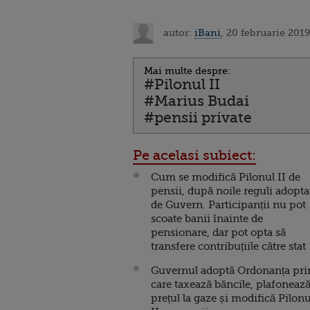
autor:
iBani
, 20 februarie 2019
Mai multe despre:
#Pilonul II
#Marius Budai
#pensii private
Pe acelasi subiect:
Cum se modifică Pilonul II de
pensii, după noile reguli adopta
de Guvern. Participanții nu pot
scoate banii înainte de
pensionare, dar pot opta să
transfere contribuțiile către stat
Guvernul adoptă Ordonanța pri
care taxează băncile, plafoneaz
prețul la gaze și modifică Pilonu