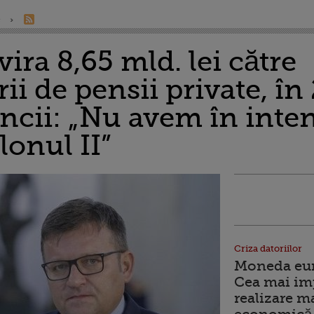
e
ira 8,65 mld. lei către
ii de pensii private, în
ncii: „Nu avem în inten
lonul II”
Criza datoriilor
Moneda euro
Cea mai im
realizare m