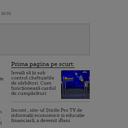
 16:01
Prima pagina pe scurt:
Invață să ții sub
control cheltuielile
te
de sărbători. Cum
funcționează cardul
de cumpărături
Incont , site-ul Știrile Pro TV de
n
informații economice și educație
ă
financiară, a devenit iBani
l