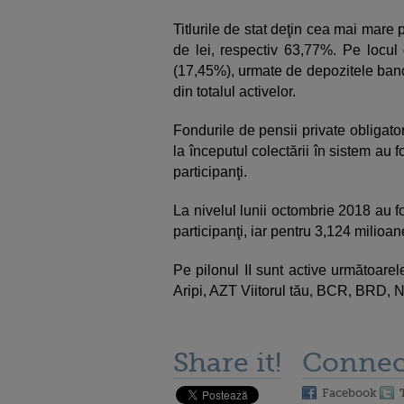
Titlurile de stat deţin cea mai mare 
de lei, respectiv 63,77%. Pe locul 
(17,45%), urmate de depozitele banc
din totalul activelor.
Fondurile de pensii private obligator
la începutul colectării în sistem au f
participanţi.
La nivelul lunii octombrie 2018 au fo
participanţi, iar pentru 3,124 milioane
Pe pilonul II sunt active următoarel
Aripi, AZT Viitorul tău, BCR, BRD, NN
Share it!
Connec
Facebook