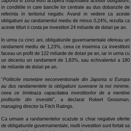
Japonia si zona euro acopera majoritatea acestor obligatiuni,
in conditiile in care bancile lor centrale au dus dobanzile de
referinta in teritoriul negativ. Avand in vedere ca aceste
obligatiuni au randamentul mediu de minus 0,24%, rezulta ca
aceste titluri ii costa pe investitori 24 miliarde de dolari pe an.
In urma cu cinci ani, obligatiunile guvernamentale ofereau un
randament mediu de 1,23%, ceea ce insemna ca investitorii
faceau un profit de 122 miliarde de dolari pe an, iar in urma cu
un deceniu un randament de 1,83%, sau echivalentul a 180
de miliarde de dolari pe an.
"
Politicile monetare neconventionale din Japonia si Europa
au dus randamentele la obligatiuni suverane la noi minime,
ceea ce limiteaza capacitatea investitorilor de a mentine
profiturile din investitii
", a declarat Robert Grossman,
managing director la Fitch Ratings.
Ca urmare a randamentelor scazute si chiar negative oferite
de obligatiunile guvernamentale, multi investitori sunt fortati sa