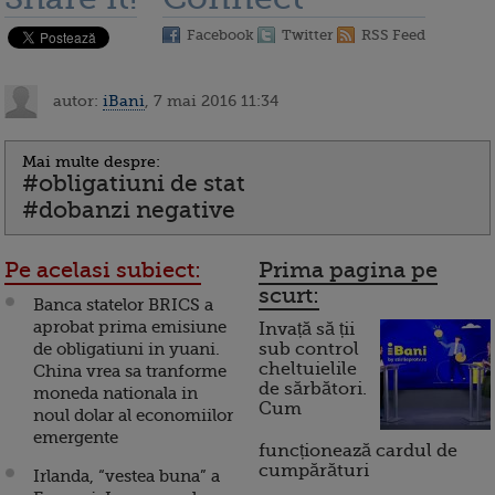
Facebook
Twitter
RSS Feed
autor:
iBani
, 7 mai 2016 11:34
Mai multe despre:
#obligatiuni de stat
#dobanzi negative
Pe acelasi subiect:
Prima pagina pe
scurt:
Banca statelor BRICS a
aprobat prima emisiune
Invață să ții
de obligatiuni in yuani.
sub control
cheltuielile
China vrea sa tranforme
de sărbători.
moneda nationala in
Cum
noul dolar al economiilor
emergente
funcționează cardul de
cumpărături
Irlanda, “vestea buna” a