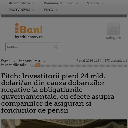
stirileprotv.ro
Romania, te iubesc
Vremea
PROTV NEWS
VOYO
ibani
incontul tau
7 mai 2016 11:34 / 373 vizualizari
investitiile tale
Fitch: Investitorii pierd 24 mld.
dolari/an din cauza dobanzilor
negative la obligatiunile
guvernamentale, cu efecte asupra
companiilor de asigurari si
fondurilor de pensii