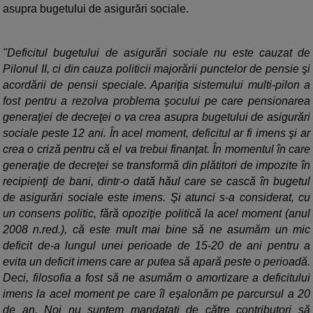
asupra bugetului de asigurări sociale.
"Deficitul bugetului de asigurări sociale nu este cauzat de
Pilonul II, ci din cauza politicii majorării punctelor de pensie şi
acordării de pensii speciale. Apariţia sistemului multi-pilon a
fost pentru a rezolva problema şocului pe care pensionarea
generaţiei de decreţei o va crea asupra bugetului de asigurări
sociale peste 12 ani. În acel moment, deficitul ar fi imens şi ar
crea o criză pentru că el va trebui finanţat. În momentul în care
generaţie de decreţei se transformă din plătitori de impozite în
recipienţi de bani, dintr-o dată hăul care se cască în bugetul
de asigurări sociale este imens. Şi atunci s-a considerat, cu
un consens politic, fără opoziţie politică la acel moment (anul
2008 n.red.), că este mult mai bine să ne asumăm un mic
deficit de-a lungul unei perioade de 15-20 de ani pentru a
evita un deficit imens care ar putea să apară peste o perioadă.
Deci, filosofia a fost să ne asumăm o amortizare a deficitului
imens la acel moment pe care îl eşalonăm pe parcursul a 20
de an. Noi nu suntem mandataţi de către contributori să