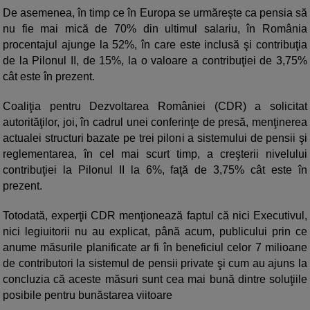
De asemenea, în timp ce în Europa se urmăreşte ca pensia să
nu fie mai mică de 70% din ultimul salariu, în România
procentajul ajunge la 52%, în care este inclusă şi contribuţia
de la Pilonul II, de 15%, la o valoare a contribuţiei de 3,75%
cât este în prezent.
Coaliţia pentru Dezvoltarea României (CDR) a solicitat
autorităţilor, joi, în cadrul unei conferinţe de presă, menţinerea
actualei structuri bazate pe trei piloni a sistemului de pensii şi
reglementarea, în cel mai scurt timp, a creşterii nivelului
contribuţiei la Pilonul II la 6%, faţă de 3,75% cât este în
prezent.
Totodată, experţii CDR menţionează faptul că nici Executivul,
nici legiuitorii nu au explicat, până acum, publicului prin ce
anume măsurile planificate ar fi în beneficiul celor 7 milioane
de contributori la sistemul de pensii private şi cum au ajuns la
concluzia că aceste măsuri sunt cea mai bună dintre soluţiile
posibile pentru bunăstarea viitoare