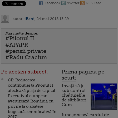
Facebook
Twitter
RSS Feed
autor:
iBani
, 24 mai 2018 13:29
Mai multe despre:
#Pilonul II
#APAPR
#pensii private
#Radu Craciun
Pe acelasi subiect:
Prima pagina pe
scurt:
CE: Reducerea
contribuției la Pilonul II
Invață să ții
afectează piața de capital.
sub control
cheltuielile
Executivul european
de sărbători.
avertizează România cu
Cum
privire la o abatere
bugetară semnificativă în
funcționează cardul de
2017