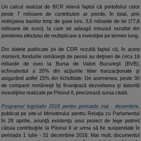
Un calcul realizat de BCR relevă faptul că portofoliul celor
peste 7 milioane de contributori ar pierde, în total, prin
redirijarea banilor timp de şase luni, 3,6 miliarde de lei (77,6
milioane de euro), la care se adaugă minusul rezultat din
pierderea efectului de multiplicare a investiţiei pe termen lung.
Din datele publicate joi de CDR rezultă faptul că, în acest
moment, fondurile româneşti de pensii au deţineri de circa 19
miliarde de euro la Bursa de Valori Bucureşti (BVB),
echivalentul a 20% din acţiunile liber tranzacţionate şi
asigurând astfel 15% din lichiditate. De asemenea, peste 30
de companii româneşti îşi finanţează dezvoltarea şi datorită
investiţiilor realizate pe Pilonul II, precizează sursa citată.
Programul legislativ 2018 pentru perioada mai - decembrie
,
publicat pe site-ul Ministerului pentru Relaţia cu Parlamentul
în 28 aprilie, anunţă existenţa unui proiect de lege potrivit
căruia contribuţiile la Pilonul II ar urma să fie suspendate în
perioada 1 iulie - 31 decembrie 2018. Mai mult, documentul