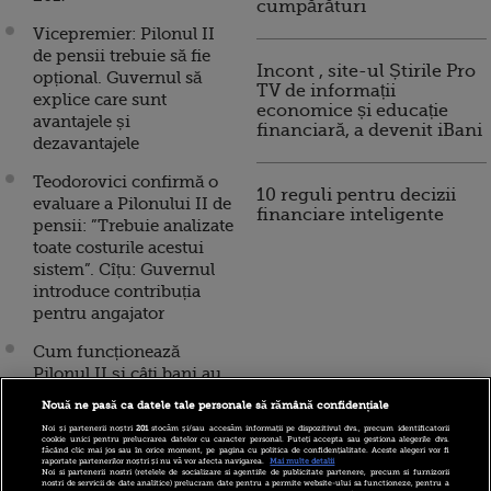
cumpărături
Vicepremier: Pilonul II
de pensii trebuie să fie
Incont , site-ul Știrile Pro
opțional. Guvernul să
TV de informații
explice care sunt
economice și educație
avantajele și
financiară, a devenit iBani
dezavantajele
Teodorovici confirmă o
10 reguli pentru decizii
evaluare a Pilonului II de
financiare inteligente
pensii: ”Trebuie analizate
toate costurile acestui
sistem”. Cîțu: Guvernul
introduce contribuția
pentru angajator
Cum funcționează
Pilonul II și câți bani au
strâns românii în fonduri
Nouă ne pasă ca datele tale personale să rămână confidențiale
în ultimii 10 ani. De ce
Noi și partenerii noștri
201
stocăm și/sau accesăm informații pe dispozitivul dvs., precum identificatorii
vrea statul banii din
cookie unici pentru prelucrarea datelor cu caracter personal. Puteți accepta sau gestiona alegerile dvs.
făcând clic mai jos sau în orice moment, pe pagina cu politica de confidențialitate. Aceste alegeri vor fi
pensiile administrate
raportate partenerilor noștri și nu vă vor afecta navigarea.
Mai multe detalii
Noi si partenerii nostri (retelele de socializare si agentiile de publicitate partenere, precum si furnizorii
privat
nostri de servicii de date analitice) prelucram date pentru a permite website-ului sa functioneze, pentru a