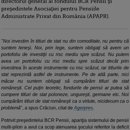
directorul general al fondului BCR Pensii şi
preşedintele Asociaţiei pentru Pensiile
Administrate Privat din România (APAPR).
"Noi investim în titluri de stat nu din comoditate, nu pentru că
suntem leneşi. Noi, prin lege, suntem obligaţi să avem un
portofoliu de investiţii cu risc mediu spre scăzut. Nu putem
avea un portofoliu cu risc mediu spre scăzut decât prin
investirea în aceste instrumente cu risc scăzut, iar titlurile de
stat reprezintă astfel de instrumente. Pe de altă parte, nici
măcar nu suntem obligaţi să cumpărăm titluri de stat
româneşti. Cel puţin teoretic, fondurile de pensii ar putea să
cumpere titluri de stat poloneze, ungureşti, germane etc. Noi
cumpărăm titluri de stat româneşti ca o virtute, nicidecum ca o
problemă
", a spus Crăciun, citat de
Agerpres
.
Potrivit preşedintelui BCR Pensii, apariţia sistemului de pensii
multi-pilon a avut ca scop atenuarea şocului referitor la deficit