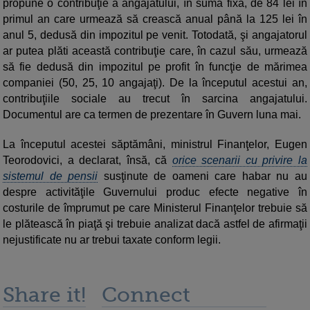
propune o contribuţie a angajatului, în sumă fixă, de 84 lei în
primul an care urmează să crească anual până la 125 lei în
anul 5, dedusă din impozitul pe venit. Totodată, şi angajatorul
ar putea plăti această contribuţie care, în cazul său, urmează
să fie dedusă din impozitul pe profit în funcţie de mărimea
companiei (50, 25, 10 angajaţi). De la începutul acestui an,
contribuţiile sociale au trecut în sarcina angajatului.
Documentul are ca termen de prezentare în Guvern luna mai.
La începutul acestei săptămâni, ministrul Finanţelor, Eugen
Teorodovici, a declarat, însă, că
orice scenarii cu privire la
sistemul de pensii
susţinute de oameni care habar nu au
despre activităţile Guvernului produc efecte negative în
costurile de împrumut pe care Ministerul Finanţelor trebuie să
le plătească în piaţă şi trebuie analizat dacă astfel de afirmaţii
nejustificate nu ar trebui taxate conform legii.
Share it!
Connect