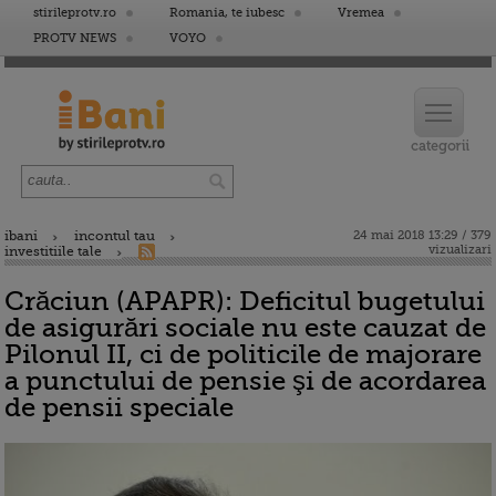
stirileprotv.ro
Romania, te iubesc
Vremea
PROTV NEWS
VOYO
ibani
incontul tau
24 mai 2018 13:29 / 379
vizualizari
investitiile tale
Crăciun (APAPR): Deficitul bugetului
de asigurări sociale nu este cauzat de
Pilonul II, ci de politicile de majorare
a punctului de pensie şi de acordarea
de pensii speciale