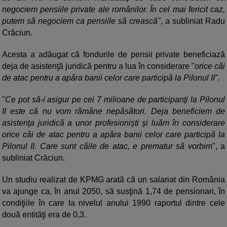
negociem pensiile private ale românilor. În cel mai fericit caz,
putem să negociem ca pensiile să crească"
, a subliniat Radu
Crăciun.
Acesta a adăugat că fondurile de pensii private beneficiază
deja de asistenţă juridică pentru a lua în considerare "
orice căi
de atac pentru a apăra banii celor care participă la Pilonul II".
"
Ce pot să-i asigur pe cei 7 milioane de participanţi la Pilonul
II este că nu vom rămâne nepăsători. Deja beneficiem de
asistenţa juridică a unor profesionişti şi luăm în considerare
orice căi de atac pentru a apăra banii celor care participă la
Pilonul II. Care sunt căile de atac, e prematur să vorbim
", a
subliniat Crăciun.
Un studiu realizat de KPMG arată că un salariat din România
va ajunge ca, în anul 2050, să susţină 1,74 de pensionari, în
condiţiile în care la nivelul anului 1990 raportul dintre cele
două entităţi era de 0,3.