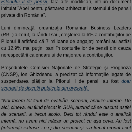
Pilonului II de pensii
, fără alte modificări, într-un document
intitulat "Apel pentru păstrarea arhitecturii sistemului de pensii
private din România".
Luni dimineaţă, organizaţia Romanian Business Leaders
(RBL) a cerut, la rândul său, creşterea la 6% a contribuţiilor pe
Pilonul II arătând că 7 milioane de angajaţi români au astăzi
cu 12,9% mai puţini bani în conturile lor de pensii din cauza
nerespectării calendarului de majorare a contribuţiilor.
Preşedintele Comisiei Naţionale de Strategie şi Prognoză
(CNSP), Ion Ghizdeanu, a precizat că informaţiile legate de
suspendarea plăţilor la Pilonul II de pensii au fost
doar
scenarii de discuţii publicate din greşeală.
"Noi facem tot felul de evaluări, scenarii, analize interne. De
aici, cineva, eu fiind plecat în SUA, auzind că se discută astfel
de scenarii, a trecut acolo. Deci tot rândul este o analiză
internă, nu avem nici măcar un proiect cu aşa ceva. Au fost
(informaţii extrase - n.r.) din scenarii şi s-a trecut eronat acel