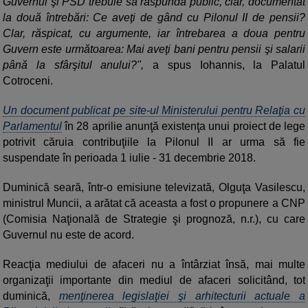
Guvernul şi PSD trebuie să răspundă public, clar, documentat
la două întrebări: Ce aveţi de gând cu Pilonul II de pensii?
Clar, răspicat, cu argumente, iar întrebarea a doua pentru
Guvern este următoarea: Mai aveţi bani pentru pensii şi salarii
până la sfârşitul anului?",
a spus Iohannis, la Palatul
Cotroceni.
Un document publicat pe site-ul Ministerului pentru Relaţia cu
Parlamentul
în 28 aprilie anunţă existenţa unui proiect de lege
potrivit căruia contribuţiile la Pilonul II ar urma să fie
suspendate în perioada 1 iulie - 31 decembrie 2018.
Duminică seară, într-o emisiune televizată, Olguţa Vasilescu,
ministrul Muncii, a arătat că aceasta a fost o propunere a CNP
(Comisia Naţională de Strategie şi prognoză, n.r.), cu care
Guvernul nu este de acord.
Reacţia mediului de afaceri nu a întârziat însă, mai multe
organizaţii importante din mediul de afaceri solicitând, tot
duminică,
menţinerea legislaţiei şi arhitecturii actuale a