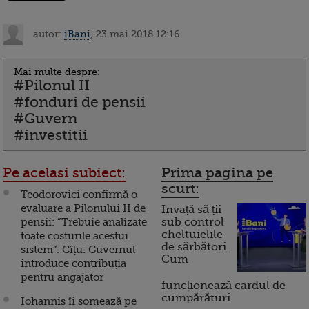
autor:
iBani
, 23 mai 2018 12:16
Mai multe despre:
#Pilonul II
#fonduri de pensii
#Guvern
#investitii
Pe acelasi subiect:
Prima pagina pe
scurt:
Teodorovici confirmă o
evaluare a Pilonului II de
Invață să ții
pensii: ”Trebuie analizate
sub control
cheltuielile
toate costurile acestui
de sărbători.
sistem”. Cîțu: Guvernul
Cum
introduce contribuția
pentru angajator
funcționează cardul de
cumpărături
Iohannis îi somează pe