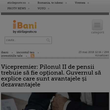
stirileprotv.ro
Romania, te iubesc
Vremea
PROTV NEWS
VOYO
ibani
incontul tau
23 mai 2018 12:16 / 298
vizualizari
investitiile tale
Vicepremier: Pilonul II de pensii
trebuie să fie opțional. Guvernul să
explice care sunt avantajele și
dezavantajele