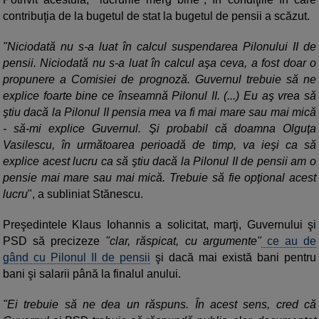
contribuţia de la bugetul de stat la bugetul de pensii a scăzut.
"Niciodată nu s-a luat în calcul suspendarea Pilonului II de
pensii. Niciodată nu s-a luat în calcul aşa ceva, a fost doar o
propunere a Comisiei de prognoză. Guvernul trebuie să ne
explice foarte bine ce înseamnă Pilonul II. (...) Eu aş vrea să
ştiu dacă la Pilonul II pensia mea va fi mai mare sau mai mică
- să-mi explice Guvernul. Şi probabil că doamna Olguţa
Vasilescu, în următoarea perioadă de timp, va ieşi ca să
explice acest lucru ca să ştiu dacă la Pilonul II de pensii am o
pensie mai mare sau mai mică. Trebuie să fie opţional acest
lucru
", a subliniat Stănescu.
Preşedintele Klaus Iohannis a solicitat, marţi, Guvernului şi
PSD să precizeze
"clar, răspicat, cu argumente"
ce au de
gând cu Pilonul II de pensii
şi dacă mai există bani pentru
bani şi salarii până la finalul anului.
"Ei trebuie să ne dea un răspuns. În acest sens, cred că