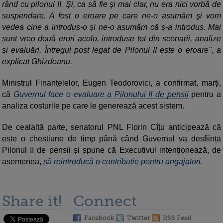
rând cu pilonul II. Şi, ca să fie şi mai clar, nu era nici vorbă de
suspendare. A fost o eroare pe care ne-o asumăm şi vom
vedea cine a introdus-o şi ne-o asumăm că s-a introdus. Mai
sunt vreo două erori acolo, introduse tot din scenarii, analize
şi evaluări. Întregul post legat de Pilonul II este o eroare", a
explicat Ghizdeanu.
Ministrul Finanțelelor, Eugen Teodorovici, a confirmat, marți,
că
Guvernul face o evaluare a Pilonului II de pensii
pentru a
analiza costurile pe care le generează acest sistem.
De cealaltă parte, senatorul PNL Florin Cîțu anticipează că
este o chestiune de timp până când Guvernul va desființa
Pilonul II de pensii și spune că Executivul intenționează, de
asemenea,
să reintroducă o contribuție pentru angajatori
.
Share it!
Connect
Facebook
Twitter
RSS Feed