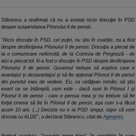
Stănescu a reafirmat că nu a existat nicio discuţie în PSD
despre suspendarea Pilonului II de pensii.
"Nicio discuţie în PSD, cel puţin, nu ştiu în coaliţie, nu a fost
despre desfiinţarea Pilonului II de pensii. Discuţia a plecat de
la o comunicare nefericită, de la Comisia de Prognoză - de
aici a plecat tot. N-a fost o discuţie în PSD despre desfiinţarea
Pilonului II de pensii. Guvernul trebuie să explice care e
avantajul şi dezavantajul şi să fie opţional Pilonul II de pensii
din punctul meu de vedere. Eu, ca cetăţean român, să ştiu
exact ce se întâmplă, cum este - dacă sunt în Pilonul I şi
Pilonul II de pensii - care e pensia mea şi nu trebuie să fie
forţat cineva să fie în Pilonul II de pensii, aşa cum s-a făcut
acum 10 ani. (...) Decizia nu o ia PSD singur, sigur că vom
discuta cu ALDE
", a declarat Stănescu, citat de
Agerpres
.
Potrivit acestuia, "lucrurile merg bine", în condiţiile în care