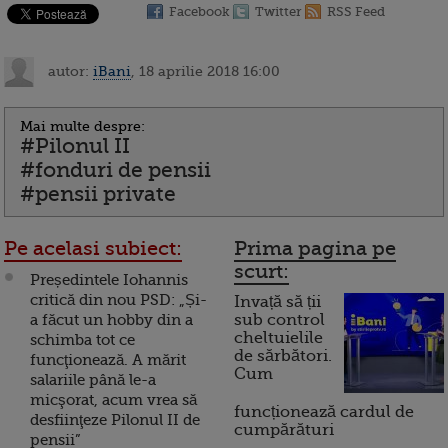
Facebook
Twitter
RSS Feed
autor:
iBani
, 18 aprilie 2018 16:00
Mai multe despre:
#Pilonul II
#fonduri de pensii
#pensii private
Pe acelasi subiect:
Prima pagina pe
scurt:
Președintele Iohannis
critică din nou PSD: „Și-
Invață să ții
a făcut un hobby din a
sub control
cheltuielile
schimba tot ce
de sărbători.
funcţionează. A mărit
Cum
salariile până le-a
micşorat, acum vrea să
funcționează cardul de
desfiinţeze Pilonul II de
cumpărături
pensii”