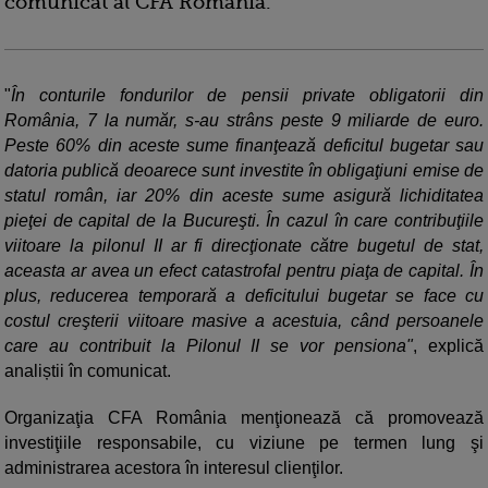
comunicat al CFA România.
"
În conturile fondurilor de pensii private obligatorii din
România, 7 la număr, s-au strâns peste 9 miliarde de euro.
Peste 60% din aceste sume finanţează deficitul bugetar sau
datoria publică deoarece sunt investite în obligaţiuni emise de
statul român, iar 20% din aceste sume asigură lichiditatea
pieţei de capital de la Bucureşti. În cazul în care contribuţiile
viitoare la pilonul II ar fi direcţionate către bugetul de stat,
aceasta ar avea un efect catastrofal pentru piaţa de capital. În
plus, reducerea temporară a deficitului bugetar se face cu
costul creşterii viitoare masive a acestuia, când persoanele
care au contribuit la Pilonul II se vor pensiona"
, explică
analiștii în comunicat.
Organizaţia CFA România menţionează că promovează
investiţiile responsabile, cu viziune pe termen lung şi
administrarea acestora în interesul clienţilor.