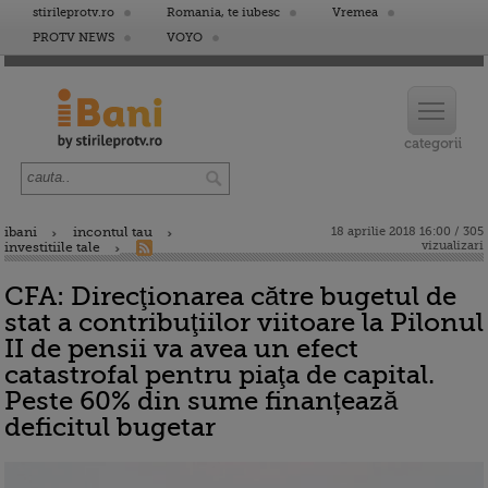
stirileprotv.ro
Romania, te iubesc
Vremea
PROTV NEWS
VOYO
ibani
incontul tau
18 aprilie 2018 16:00 / 305
vizualizari
investitiile tale
CFA: Direcţionarea către bugetul de
stat a contribuţiilor viitoare la Pilonul
II de pensii va avea un efect
catastrofal pentru piaţa de capital.
Peste 60% din sume finanțează
deficitul bugetar