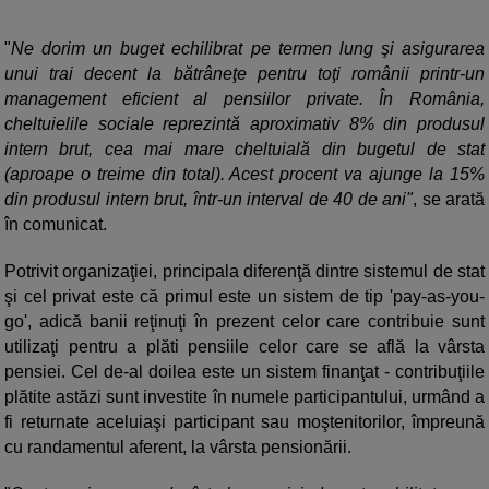
"
Ne dorim un buget echilibrat pe termen lung şi asigurarea
unui trai decent la bătrâneţe pentru toţi românii printr-un
management eficient al pensiilor private. În România,
cheltuielile sociale reprezintă aproximativ 8% din produsul
intern brut, cea mai mare cheltuială din bugetul de stat
(aproape o treime din total). Acest procent va ajunge la 15%
din produsul intern brut, într-un interval de 40 de ani"
, se arată
în comunicat.
Potrivit organizaţiei, principala diferenţă dintre sistemul de stat
şi cel privat este că primul este un sistem de tip 'pay-as-you-
go', adică banii reţinuţi în prezent celor care contribuie sunt
utilizaţi pentru a plăti pensiile celor care se află la vârsta
pensiei. Cel de-al doilea este un sistem finanţat - contribuţiile
plătite astăzi sunt investite în numele participantului, urmând a
fi returnate aceluiaşi participant sau moştenitorilor, împreună
cu randamentul aferent, la vârsta pensionării.