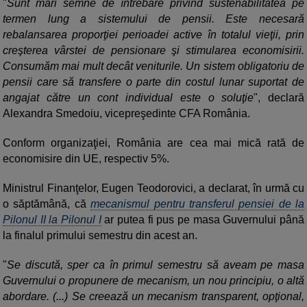
"
Sunt mari semne de întrebare privind sustenabilitatea pe
termen lung a sistemului de pensii. Este necesară
rebalansarea proporţiei perioadei active în totalul vieţii, prin
creşterea vârstei de pensionare şi stimularea economisirii.
Consumăm mai mult decât veniturile. Un sistem obligatoriu de
pensii care să transfere o parte din costul lunar suportat de
angajat către un cont individual este o soluţie
", declară
Alexandra Smedoiu, vicepreşedinte CFA România.
Conform organizaţiei, România are cea mai mică rată de
economisire din UE, respectiv 5%.
Ministrul Finanţelor, Eugen Teodorovici, a declarat, în urmă cu
o săptămână, că
mecanismul pentru transferul pensiei de la
Pilonul II la Pilonul I
ar putea fi pus pe masa Guvernului până
la finalul primului semestru din acest an.
"
Se discută, sper ca în primul semestru să aveam pe masa
Guvernului o propunere de mecanism, un nou principiu, o altă
abordare. (...) Se creează un mecanism transparent, opţional,