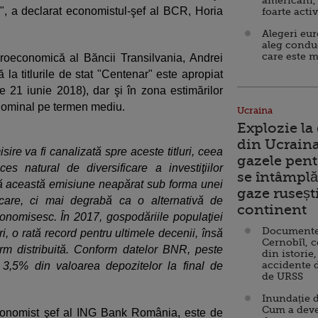
americani,
", a declarat economistul-şef al BCR, Horia
foarte acti
Alegeri eu
aleg condu
care este m
croeconomică al Băncii Transilvania, Andrei
la titlurile de stat "Centenar" este apropiat
pe 21 iunie 2018), dar şi în zona estimărilor
 nominal pe termen mediu.
Ucraina
Explozie la
din Ucraina
ire va fi canalizată spre aceste titluri, ceea
gazele pent
es natural de diversificare a investiţiilor
se întâmplă 
ită această emisiune neapărat sub forma unei
gaze ruseșt
care, ci mai degrabă ca o alternativă de
continent
conomisesc. În 2017, gospodăriile populaţiei
Documente d
, o rată record pentru ultimele decenii, însă
Cernobîl, c
rm distribuită. Conform datelor BNR, peste
din istorie,
accidente 
3,5% din valoarea depozitelor la final de
de URSS
Inundație d
Cum a deve
conomist şef al ING Bank România, este de