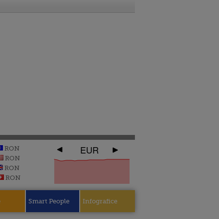
EUR
RON
RON
RON
RON
e
Smart People
Infografice