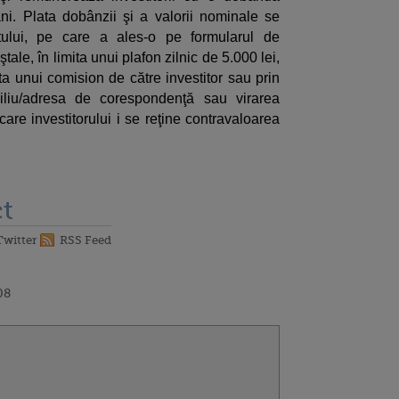
i. Plata dobânzii şi a valorii nominale se
ntului, pe care a ales-o pe formularul de
tale, în limita unui plafon zilnic de 5.000 lei,
lata unui comision de către investitor sau prin
iliu/adresa de corespondenţă sau virarea
care investitorului i se reţine contravaloarea
t
Twitter
RSS Feed
08