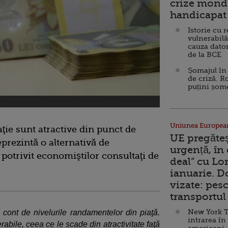
crize mondi
handicapat 
Istorie cu 
vulnerabilă
cauza dator
de la BCE
Șomajul în 
de criză. R
puțini șom
Uniunea Europea
aţie sunt atractive din punct de
UE pregăte
prezintă o alternativă de
urgență, în
potrivit economiştilor consultaţi de
deal” cu Lo
ianuarie. 
vizate: pesc
transportul 
New York T
d cont de nivelurile randamentelor din piaţă.
intrarea în
erabile, ceea ce le scade din atractivitate faţă