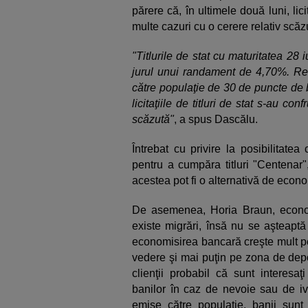
părere că, în ultimele două luni, licit
multe cazuri cu o cerere relativ scăz
"Titlurile de stat cu maturitatea 28
jurul unui randament de 4,70%. Rezul
către populaţie de 30 de puncte de b
licitaţiile de titluri de stat s-au co
scăzută"
, a spus Dascălu.
Întrebat cu privire la posibilitate
pentru a cumpăra titluri "Centenar
acestea pot fi o alternativă de econo
De asemenea, Horia Braun, econom
existe migrări, însă nu se aşteaptă
economisirea bancară creşte mult pe
vedere şi mai puţin pe zona de depo
clienţii probabil că sunt interesaţ
banilor în caz de nevoie sau de ivire
emise către populaţie, banii sunt 