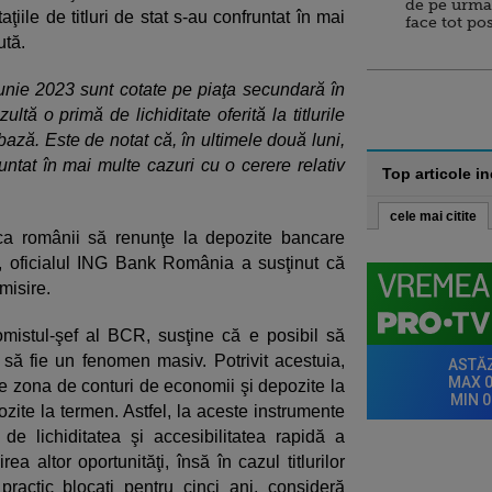
de pe urma
aţiile de titluri de stat s-au confruntat în mai
face tot po
ută.
 iunie 2023 sunt cotate pe piaţa secundară în
tă o primă de lichiditate oferită la titlurile
ază. Este de notat că, în ultimele două luni,
nfruntat în mai multe cazuri cu o cerere relativ
Top articole i
cele mai citite
a ca românii să renunţe la depozite bancare
", oficialul ING Bank România a susţinut că
misire.
istul-şef al BCR, susţine că e posibil să
 să fie un fenomen masiv. Potrivit acestuia,
 zona de conturi de economii şi depozite la
zite la termen. Astfel, la aceste instrumente
i de lichiditatea şi accesibilitatea rapidă a
a altor oportunităţi, însă în cazul titlurilor
practic blocaţi pentru cinci ani, consideră