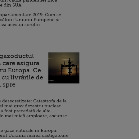
 din cauza pandemiei încă
ve din SUA
roparlamentare 2019: Cum se
cătorii Uniunii Europene și
iza acestui scrutin
 gazoductul
 care asigura
ru Europa. Ce
cu livrările de
i spre
esecretizate: Catastrofa de la
el mai grav dezastru nuclear
 a fost precedată de alte
de mai mică amploare, ascunse
e gaze naturale în Europa.
nit Ucraina marea câștigătoare