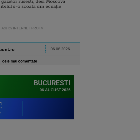
 gazelor rusești, deși Moscova
sibilul s-o scoată din ecuație
Ads by INTERNET PROTV
ncont.ro
06.08.2026
cele mai comentate