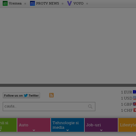
Vremea
PROTV NEWS
VOYO
1 EUR
1 USD
1 GBP
1 CHF
i si
Tehnologie si
Auto
Job-uri
Lifestyl
i
media