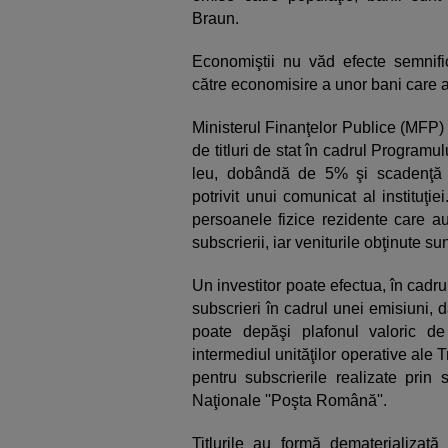
Braun.
Economiştii nu văd efecte semnifi
către economisire a unor bani care a
Ministerul Finanţelor Publice (MFP) 
de titluri de stat în cadrul Programu
leu, dobândă de 5% şi scadenţă la
potrivit unui comunicat al instituţi
persoanele fizice rezidente care au
subscrierii, iar veniturile obţinute s
Un investitor poate efectua, în cadr
subscrieri în cadrul unei emisiuni,
poate depăşi plafonul valoric de 
intermediul unităţilor operative ale T
pentru subscrierile realizate prin
Naţionale ''Poşta Română''.
Titlurile au formă dematerializat