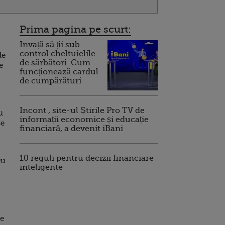
Prima pagina pe scurt:
Invață să ții sub
control cheltuielile
de
de sărbători. Cum
e
funcționează cardul
de cumpărături
Incont , site-ul Știrile Pro TV de
u
informații economice și educație
Ce
financiară, a devenit iBani
10 reguli pentru decizii financiare
eu
inteligente
de