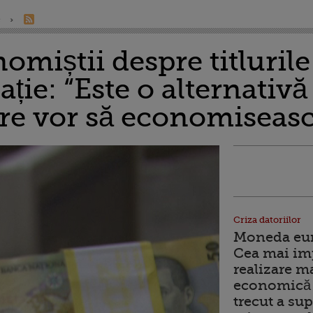
e
miștii despre titlurile 
ie: “Este o alternativă 
are vor să economiseas
Criza datoriilor
Moneda euro
Cea mai im
realizare m
economică 
trecut a sup