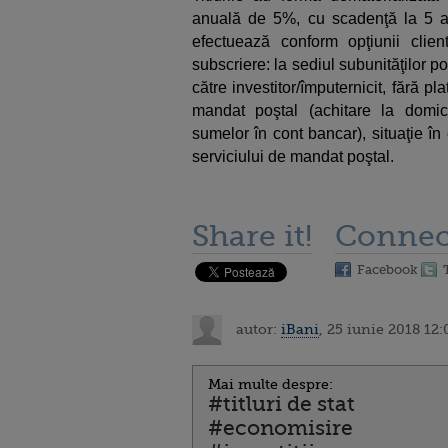
anuală de 5%, cu scadenţă la 5 an
efectuează conform opţiunii clie
subscriere: la sediul subunităţilor poş
către investitor/împuternicit, fără p
mandat poştal (achitare la domic
sumelor în cont bancar), situaţie în 
serviciului de mandat poştal.
Share it!
Connec
Facebook
autor:
iBani
, 25 iunie 2018 12:
Mai multe despre:
#titluri de stat
#economisire