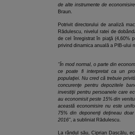
de alte instrumente de economisire
Braun.
Potrivit directorului de analiză ma
Rădulescu, nivelul ratei de dobândă 
de cel înregistrat în piaţă (4,60% 
privind dinamica anuală a PIB-ului
"În mod normal, o parte din economis
ce poate fi interpretat ca un proc
populaţiei. Nu cred că trebuie priv
concurenţe pentru depozitele ban
investiţii pentru persoanele care e
au economisit peste 15% din venituri
această economisire nu este unifo
75% din deponenţi deţineau doar 
2016"
, a subliniat Rădulescu.
La rândul său, Ciprian Dascălu, e