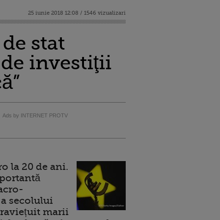
25 iunie 2018 12:08 / 1546 vizualizari
de stat
de investiţii
că”
Ads by INTERNET PROTV
 la 20 de ani.
portantă
acro-
a secolului
raviețuit marii