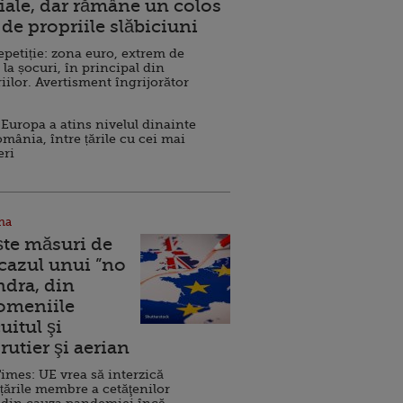
ale, dar rămâne un colos
de propriile slăbiciuni
repetiție: zona euro, extrem de
 la șocuri, în principal din
iilor. Avertisment îngrijorător
Europa a atins nivelul dinainte
omânia, între țările cu cei mai
eri
na
ște măsuri de
 cazul unui ”no
ndra, din
Domeniile
uitul şi
rutier şi aerian
imes: UE vrea să interzică
 țările membre a cetăţenilor