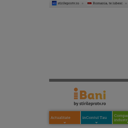
stirileprotv.ro
Romania, te iubesc
Compani
Actualitate
inContul Tau
industri