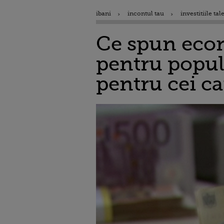
ibani
incontul tau
investitiile tal
Ce spun econo
pentru populaț
pentru cei c