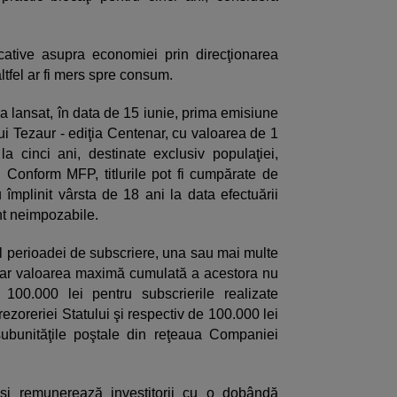
cative asupra economiei prin direcţionarea
ltfel ar fi mers spre consum.
a lansat, în data de 15 iunie, prima emisiune
lui Tezaur - ediţia Centenar, cu valoarea de 1
 cinci ani, destinate exclusiv populaţiei,
ei. Conform MFP, titlurile pot fi cumpărate de
 împlinit vârsta de 18 ani la data efectuării
unt neimpozabile.
ul perioadei de subscriere, una sau mai multe
 dar valoarea maximă cumulată a acestora nu
100.000 lei pentru subscrierile realizate
rezoreriei Statului şi respectiv de 100.000 lei
 subunităţile poştale din reţeaua Companiei
ă şi remunerează investitorii cu o dobândă