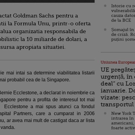
Istorie cu 
vulnerabilă
ractat Goldman Sachs pentru a
cauza dator
de la BCE
atii la Formula Unu, printr-o oferta
Șomajul în 
evalua organizatia responsabila de
de criză. R
listic la 10 miliarde de dolari, a
puțini șom
ursa apropiata situatiei.
Uniunea Europea
UE pregăte
e mai intai sa determine viabilitatea listarii
urgență, în
 mai probabil cea de la Singapore.
deal” cu Lo
ianuarie. 
Bernie Ecclestone, a declarat in noiembrie ca
vizate: pesc
ngapore pentru a profita de interesul tot mai
transportul 
rt. Ecclestone a mai spus atunci ca fondul
apital Partners, care a cumparat in 2006
New York T
intrarea în
nu, ar avea mai mult de castigat daca ar lista
americani,
o vanda.
foarte acti