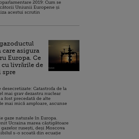
roparlamentare 2019: Cum se
cătorii Uniunii Europene și
iza acestui scrutin
 gazoductul
 care asigura
ru Europa. Ce
cu livrările de
i spre
esecretizate: Catastrofa de la
el mai grav dezastru nuclear
 a fost precedată de alte
de mai mică amploare, ascunse
e gaze naturale în Europa.
nit Ucraina marea câștigătoare
 gazelor rusești, deși Moscova
sibilul s-o scoată din ecuație