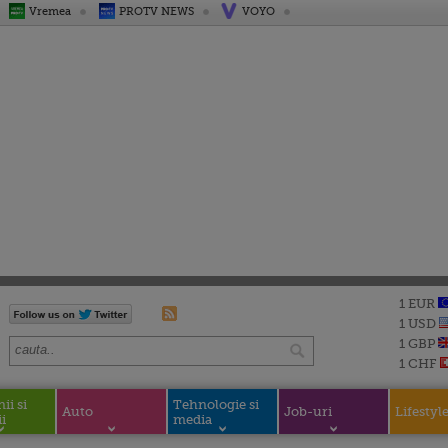
Vremea
PROTV NEWS
VOYO
1 EUR
1 USD
1 GBP
1 CHF
i si
Tehnologie si
Auto
Job-uri
Lifestyl
i
media