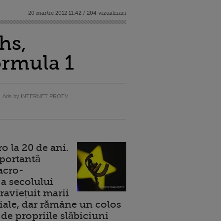
20 martie 2012 11:42 / 204 vizualizari
hs,
ormula 1
Ads by INTERNET PROTV
 la 20 de ani.
portantă
acro-
a secolului
raviețuit marii
ale, dar rămâne un colos
de propriile slăbiciuni