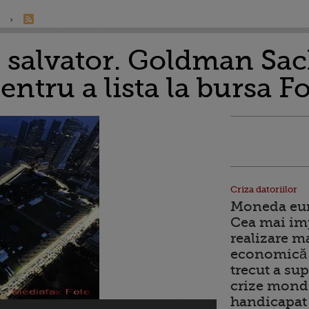
e
l salvator. Goldman Sac
entru a lista la bursa F
Criza datoriilor
Moneda euro
Cea mai im
realizare m
economică 
trecut a sup
crize mondi
handicapat 