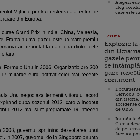
Alegeri eu
aleg condu
ntul Mijlociu pentru cresterea afacerilor, pe
care este m
anciare din Europa.
curse Grand Prix in India, China, Malaezia,
Ucraina
e. Franta nu mai gazduieste un mare premiu
Explozie la
 Germania au renuntat la cate una dintre cele
din Ucraina
re tara.
gazele pent
se întâmplă 
 al Formula Unu in 2006. Organizatia are 200
gaze ruseșt
17 miliarde euro, potrivit celor mai recente
continent
Documente d
Cernobîl, c
ula Unu negociaza termenii viitorului acord
din istorie,
 expirand dupa sezonul 2012, care a inceput
accidente 
de URSS
onul 2012 mai sunt programate 19 intreceri
Inundație d
Cum a deve
de pe urma
in 2008, guvernul sprijinind dezvoltarea unui
face tot po
isti. In 2007, guvernul de la Singapore anunta