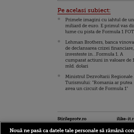
Pe acelasi subiect:
Primele imagini cu iahtul de un
miliard de euro. E primul vas di
lume cu pista de Formula 1 FO
Lehman Brothers, banca vinova
de declansarea crizei financiare,
investeste in...Formula 1. A
cumparat actiuni in valoare de 1
mld. dolari
Ministrul Dezvoltarii Regionale 
Turismului: "Romania ar putea
avea un circuit de Formula 1"
Stirileprotv.ro
ilike-it.
Nouă ne pasă ca datele tale personale să rămână con