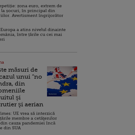
repetiție: zona euro, extrem de
 la șocuri, în principal din
iilor. Avertisment îngrijorător
Europa a atins nivelul dinainte
omânia, între țările cu cei mai
eri
na
ște măsuri de
 cazul unui ”no
ndra, din
Domeniile
uitul şi
rutier şi aerian
imes: UE vrea să interzică
 țările membre a cetăţenilor
 din cauza pandemiei încă
ve din SUA