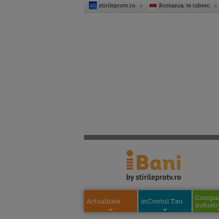
stirileprotv.ro
Romania, te iubesc
Compani
Actualitate
inContul Tau
industri