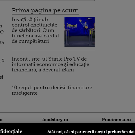
Prima pagina pe scurt:
Invață să ții sub
control cheltuielile
n
de sărbători. Cum
TO
funcționează cardul
de cumpărături
ta
Incont , site-ul Știrile Pro TV de
,5
informații economice și educație
financiară, a devenit iBani
si
10 reguli pentru decizii financiare
inteligente
ro
foodstory.ro
Procinema.ro
fidențiale
Atât noi, cât și partenerii noștri prelucrăm dat