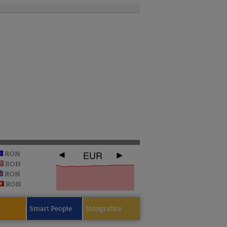
EUR
RON
RON
RON
RON
e
Smart People
Infografice