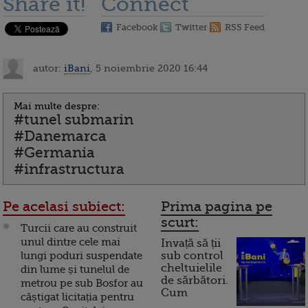
Share it!
Connect
Facebook
Twitter
RSS Feed
autor:
iBani
, 5 noiembrie 2020 16:44
Mai multe despre:
#tunel submarin
#Danemarca
#Germania
#infrastructura
Pe acelasi subiect:
Prima pagina pe
scurt:
Turcii care au construit
unul dintre cele mai
Invață să ții
lungi poduri suspendate
sub control
cheltuielile
din lume și tunelul de
de sărbători.
metrou pe sub Bosfor au
Cum
câștigat licitația pentru