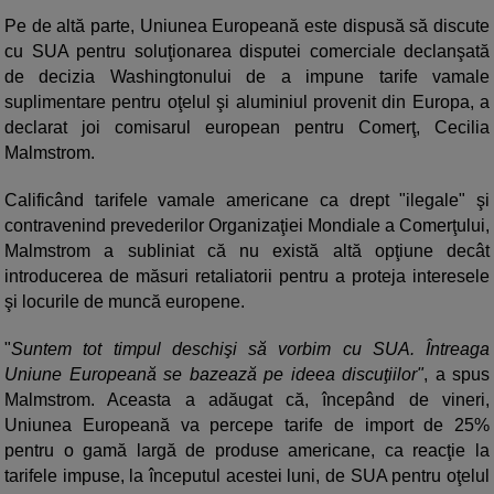
Pe de altă parte, Uniunea Europeană este dispusă să discute
cu SUA pentru soluţionarea disputei comerciale declanşată
de decizia Washingtonului de a impune tarife vamale
suplimentare pentru oţelul şi aluminiul provenit din Europa, a
declarat joi comisarul european pentru Comerţ, Cecilia
Malmstrom.
Calificând tarifele vamale americane ca drept "ilegale" şi
contravenind prevederilor Organizaţiei Mondiale a Comerţului,
Malmstrom a subliniat că nu există altă opţiune decât
introducerea de măsuri retaliatorii pentru a proteja interesele
şi locurile de muncă europene.
"
Suntem tot timpul deschişi să vorbim cu SUA. Întreaga
Uniune Europeană se bazează pe ideea discuţiilor"
, a spus
Malmstrom. Aceasta a adăugat că, începând de vineri,
Uniunea Europeană va percepe tarife de import de 25%
pentru o gamă largă de produse americane, ca reacţie la
tarifele impuse, la începutul acestei luni, de SUA pentru oţelul