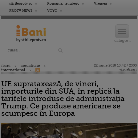
stirileprotv.ro
Romania, te iubesc
Vremea
PROTV NEWS
VOYO
ibani
actualitate
22 iunie 2018 10:42 / 2303
vizualizari
international
UE suprataxează, de vineri,
importurile din SUA, în replică la
tarifele introduse de administrația
Trump. Ce produse americane se
scumpesc în Europa