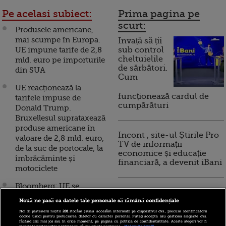
Pe acelasi subiect:
Prima pagina pe
scurt:
Produsele americane,
mai scumpe în Europa.
Invață să ții
UE impune tarife de 2,8
sub control
cheltuielile
mld. euro pe importurile
de sărbători.
din SUA
Cum
UE reacționează la
funcționează cardul de
tarifele impuse de
cumpărături
Donald Trump.
Bruxellesul suprataxează
produse americane în
Incont , site-ul Știrile Pro
valoare de 2,8 mld. euro,
TV de informații
de la suc de portocale, la
economice și educație
îmbrăcăminte și
financiară, a devenit iBani
motociclete
Bloomberg: UE se
10 reguli pentru decizii
pregăteşte pentru un
financiare inteligente
Nouă ne pasă ca datele tale personale să rămână confidențiale
război comercial
Noi și partenerii noștri
201
stocăm și/sau accesăm informații pe dispozitivul dvs., precum identificatorii
transatlantic. Trump
cookie unici pentru prelucrarea datelor cu caracter personal. Puteți accepta sau gestiona alegerile dvs.
făcând clic mai jos sau în orice moment, pe pagina cu politica de confidențialitate. Aceste alegeri vor fi