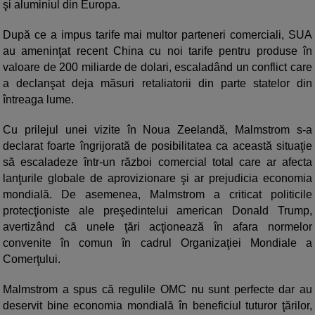
şi aluminiul din Europa.
După ce a impus tarife mai multor parteneri comerciali, SUA
au ameninţat recent China cu noi tarife pentru produse în
valoare de 200 miliarde de dolari, escaladând un conflict care
a declanşat deja măsuri retaliatorii din parte statelor din
întreaga lume.
Cu prilejul unei vizite în Noua Zeelandă, Malmstrom s-a
declarat foarte îngrijorată de posibilitatea ca această situaţie
să escaladeze într-un război comercial total care ar afecta
lanţurile globale de aprovizionare şi ar prejudicia economia
mondială. De asemenea, Malmstrom a criticat politicile
protecţioniste ale preşedintelui american Donald Trump,
avertizând că unele ţări acţionează în afara normelor
convenite în comun în cadrul Organizaţiei Mondiale a
Comerţului.
Malmstrom a spus că regulile OMC nu sunt perfecte dar au
deservit bine economia mondială în beneficiul tuturor ţărilor,