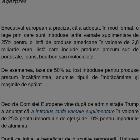
Agerpres
.
Executivul european a precizat că a adoptat, în mod formal, o
lege prin care sunt introduse tarife vamale suplimentare de
25% pentru o listă de produse americane în valoare de 2,8
miliarde euro, listă care include produse precum suc de
portocale, jeans, bourbon sau motociclete.
De asemenea, taxe de 50% au fost introduse pentru produse
precum încălţămintea, anumite tipuri de îmbrăcăminte şi
maşinile de spălat.
Decizia Comisiei Europene vine după ce administraţia Trump
a anunţat că
a introdus tarife vamale suplimentare
în valoare
de 25% pentru importurile de oţel şi de 10% pentru importurile
de aluminiu.
După ce iniţial a beneficiat de o scutire temporară, Uniunea