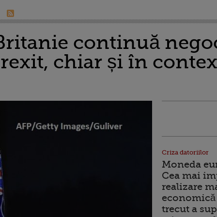
Britanie continuă negoc
rexit, chiar și în contex
Criza datoriilor
Moneda euro
Cea mai im
realizare m
economică 
trecut a sup