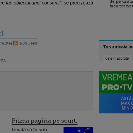
de pe urma
are fac obiectul unui consens”
, se precizează
face tot po
t
Twitter
RSS Feed
Top articole i
cele mai citite
:38
Prima pagina pe scurt:
Invață să ții sub