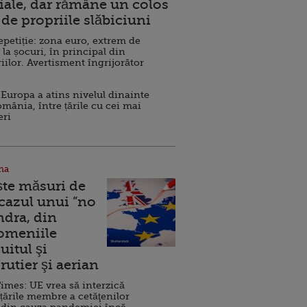
ale, dar rămâne un colos
de propriile slăbiciuni
repetiție: zona euro, extrem de
 la șocuri, în principal din
iilor. Avertisment îngrijorător
Europa a atins nivelul dinainte
omânia, între țările cu cei mai
eri
na
ște măsuri de
 cazul unui ”no
ndra, din
Domeniile
uitul şi
rutier şi aerian
imes: UE vrea să interzică
 țările membre a cetăţenilor