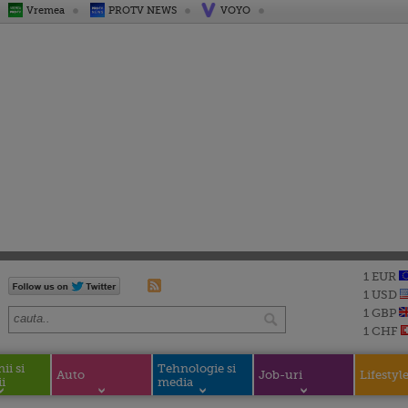
Vremea
PROTV NEWS
VOYO
1 EUR
1 USD
1 GBP
1 CHF
i si
Tehnologie si
Auto
Job-uri
Lifestyl
i
media