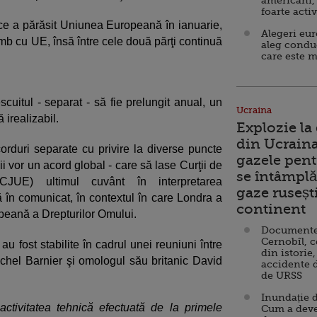
americani,
foarte acti
ce a părăsit Uniunea Europeană în ianuarie,
Alegeri eu
mb cu UE, însă între cele două părţi continuă
aleg condu
care este m
cuitul - separat - să fie prelungit anual, un
Ucraina
 irealizabil.
Explozie la
din Ucraina
corduri separate cu privire la diverse puncte
gazele pent
ii vor un acord global - care să lase Curţii de
se întâmplă 
CJUE) ultimul cuvânt în interpretarea
gaze ruseșt
ă în comunicat, în contextul în care Londra a
continent
eană a Drepturilor Omului.
Documente d
Cernobîl, c
au fost stabilite în cadrul unei reuniuni între
din istorie,
ichel Barnier şi omologul său britanic David
accidente 
de URSS
Inundație d
activitatea tehnică efectuată de la primele
Cum a deve