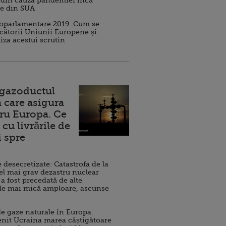
 din cauza pandemiei încă
ve din SUA
roparlamentare 2019: Cum se
cătorii Uniunii Europene și
iza acestui scrutin
 gazoductul
 care asigura
ru Europa. Ce
cu livrările de
i spre
esecretizate: Catastrofa de la
el mai grav dezastru nuclear
 a fost precedată de alte
de mai mică amploare, ascunse
e gaze naturale în Europa.
nit Ucraina marea câștigătoare