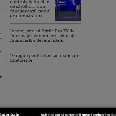
control cheltuielile
de sărbători. Cum
rea
funcționează cardul
de cumpărături
Incont , site-ul Știrile Pro TV de
.
informații economice și educație
ul
financiară, a devenit iBani
e
10 reguli pentru decizii financiare
a
inteligente
e
ro
foodstory.ro
Procinema.ro
fidențiale
Atât noi, cât și partenerii noștri prelucrăm dat