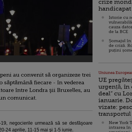
crize mondi
handicapat 
Istorie cu 
vulnerabilă
cauza dator
de la BCE
Șomajul în 
de criză. R
puțini șom
Uniunea Europea
openi au convenit să organizeze trei
UE pregăte
 o săptămână fiecare - în vederea
urgență, în
viitoare între Londra şii Bruxelles, au
deal” cu Lo
r-un comunicat.
ianuarie. 
vizate: pesc
transportul 
New York T
id-19, negocierile urmează să se desfăşoare
intrarea în
0-24 aprilie, 11-15 mai şi 1-5 iunie.