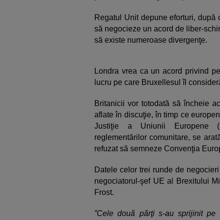
Regatul Unit depune eforturi, după 
să negocieze un acord de liber-schi
să existe numeroase divergenţe.
Londra vrea ca un acord privind pes
lucru pe care Bruxellesul îl consideră
Britanicii vor totodată să încheie a
aflate în discuţie, în timp ce europen
Justiţie a Uniunii Europene (
reglementărilor comunitare, se arat
refuzat să semneze Convenţia Europ
Datele celor trei runde de negocieri 
negociatorul-şef UE al Brexitului M
Frost.
”Cele două părţi s-au sprijinit pe 