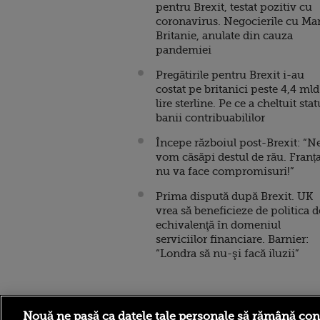
pentru Brexit, testat pozitiv cu
coronavirus. Negocierile cu Ma
Britanie, anulate din cauza
pandemiei
Pregătirile pentru Brexit i-au
costat pe britanici peste 4,4 mld
lire sterline. Pe ce a cheltuit stat
banii contribuabililor
Începe războiul post-Brexit: “N
vom căsăpi destul de rău. Franț
nu va face compromisuri!”
Prima dispută după Brexit. UK
vrea să beneficieze de politica d
echivalenţă în domeniul
serviciilor financiare. Barnier:
“Londra să nu-şi facă iluzii”
Stirileprotv.ro
ilike-it.
Nouă ne pasă ca datele tale personale să rămână con