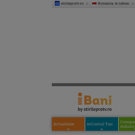
stirileprotv.ro
Romania, te iubesc
Compani
Actualitate
inContul Tau
industri