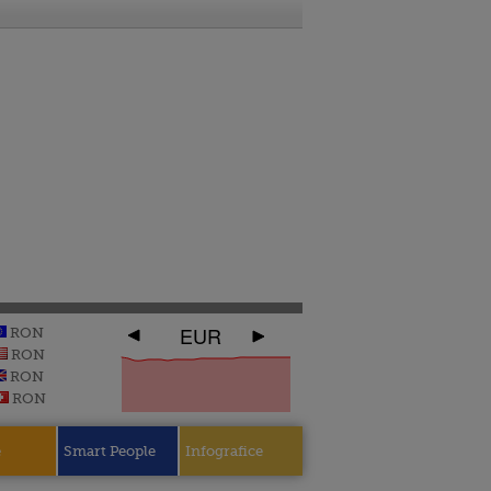
EUR
RON
RON
RON
RON
e
Smart People
Infografice