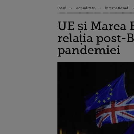
ibani
actualitate
international
UE și Marea 
relația post-B
pandemiei