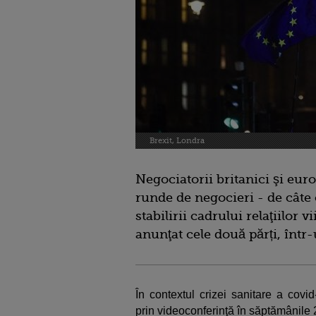
Brexit, Londra
Negociatorii britanici şi eur
runde de negocieri - de câte
stabilirii cadrului relaţiilor 
anunţat cele două părți, înt
În contextul crizei sanitare a cov
prin videoconferinţă în săptămânile 2