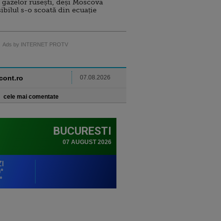
 gazelor rusești, deși Moscova
sibilul s-o scoată din ecuație
Ads by INTERNET PROTV
ncont.ro
07.08.2026
cele mai comentate