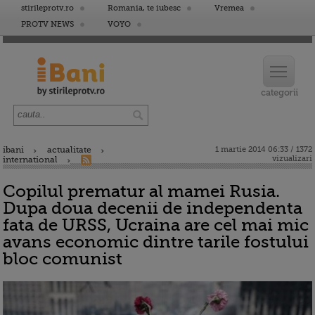
stirileprotv.ro
Romania, te iubesc
Vremea
PROTV NEWS
VOYO
ibani
actualitate
1 martie 2014 06:33 / 1372
vizualizari
international
Copilul prematur al mamei Rusia.
Dupa doua decenii de independenta
fata de URSS, Ucraina are cel mai mic
avans economic dintre tarile fostului
bloc comunist