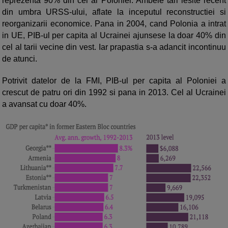
reprezenta 90% din cel al Poloniei. Ambele tari iesite recent
din umbra URSS-ului, aflate la inceputul reconstructiei si
reorganizarii economice. Pana in 2004, cand Polonia a intrat
in UE, PIB-ul per capita al Ucrainei ajunsese la doar 40% din
cel al tarii vecine din vest. Iar prapastia s-a adancit incontinuu
de atunci.
Potrivit datelor de la FMI, PIB-ul per capita al Poloniei a
crescut de patru ori din 1992 si pana in 2013. Cel al Ucrainei
a avansat cu doar 40%.