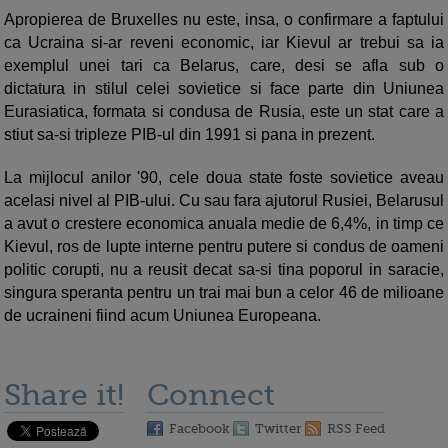
Apropierea de Bruxelles nu este, insa, o confirmare a faptului
ca Ucraina si-ar reveni economic, iar Kievul ar trebui sa ia
exemplul unei tari ca Belarus, care, desi se afla sub o
dictatura in stilul celei sovietice si face parte din Uniunea
Eurasiatica, formata si condusa de Rusia, este un stat care a
stiut sa-si tripleze PIB-ul din 1991 si pana in prezent.
La mijlocul anilor '90, cele doua state foste sovietice aveau
acelasi nivel al PIB-ului. Cu sau fara ajutorul Rusiei, Belarusul
a avut o crestere economica anuala medie de 6,4%, in timp ce
Kievul, ros de lupte interne pentru putere si condus de oameni
politic corupti, nu a reusit decat sa-si tina poporul in saracie,
singura speranta pentru un trai mai bun a celor 46 de milioane
de ucraineni fiind acum Uniunea Europeana.
Share it!
Connect
Facebook
Twitter
RSS Feed