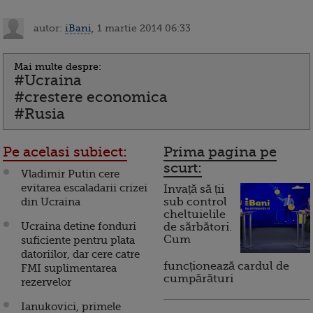
autor:
iBani
, 1 martie 2014 06:33
Mai multe despre:
#Ucraina
#crestere economica
#Rusia
Pe acelasi subiect:
Prima pagina pe
scurt:
Vladimir Putin cere
evitarea escaladarii crizei
Invață să ții
din Ucraina
sub control
cheltuielile
Ucraina detine fonduri
de sărbători.
Cum
suficiente pentru plata
datoriilor, dar cere catre
funcționează cardul de
FMI suplimentarea
cumpărături
rezervelor
Ianukovici, primele