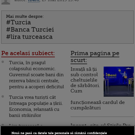
Mai multe despre:
#Turcia
#Banca Turciei
#lira turceasca
Pe acelasi subiect:
Prima pagina pe
scurt:
Turcia, în pragul
colapsului economic.
Invață să ții
Guvernul scoate bani din
sub control
cheltuielile
rezerva băncii centrale,
de sărbători.
pentru a acoperi deficitul
Cum
Turcia vrea turiști cât
funcționează cardul de
întreaga populație a țării.
cumpărături
Economia, relansată cu
banii străinilor
Incont , site-ul Știrile Pro
Lira turcească a
TV de informații
înregistrat cea mai mare
Nouă ne pasă ca datele tale personale să rămână confidențiale