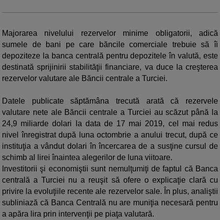
Majorarea nivelului rezervelor minime obligatorii, adică
sumele de bani pe care băncile comerciale trebuie să îi
depoziteze la banca centrală pentru depozitele în valută, este
destinată sprijinirii stabilităţii financiare, va duce la creşterea
rezervelor valutare ale Băncii centrale a Turciei.
Datele publicate săptămâna trecută arată că rezervele
valutare nete ale Băncii centrale a Turciei au scăzut până la
24,9 miliarde dolari la data de 17 mai 2019, cel mai redus
nivel înregistrat după luna octombrie a anului trecut, după ce
instituţia a vândut dolari în încercarea de a susţine cursul de
schimb al lirei înaintea alegerilor de luna viitoare.
Investitorii şi economiştii sunt nemulţumiţi de faptul că Banca
centrală a Turciei nu a reuşit să ofere o explicaţie clară cu
privire la evoluţiile recente ale rezervelor sale. În plus, analiştii
subliniază că Banca Centrală nu are muniţia necesară pentru
a apăra lira prin intervenţii pe piaţa valutară.