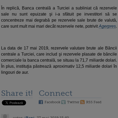
În replică, Banca centrală a Turciei a subliniat că rezervele
sale nu sunt epuizate şi i-a sfătuit pe investitori să se
concentreze mai degrabă pe rezervele sale brute de valută,
care sunt mult mai mari decât rezervele nete, potrivit
Agerpres
.
La data de 17 mai 2019, rezervele valutare brute ale Băncii
centrale a Turciei, care includ şi rezervele plasate de băncile
comerciale la banca centrală, se situau la 71,7 miliarde dolari.
În plus, instituţia păstrează aproximativ 12,5 miliarde dolari în
lingouri de aur.
Share it!
Connect
Facebook
Twitter
RSS Feed
autor:
iBani
, 27 mai 2019 15:40