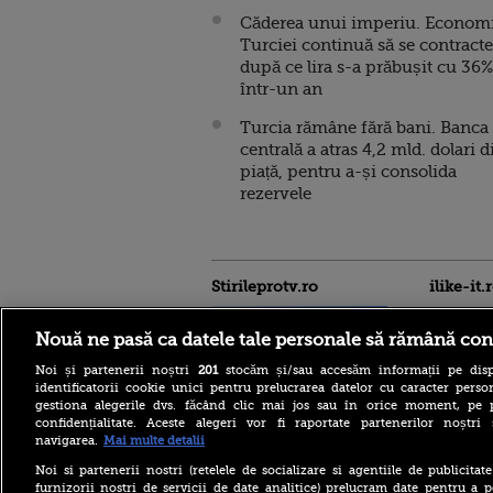
Căderea unui imperiu. Econom
Turciei continuă să se contracte
după ce lira s-a prăbușit cu 36%
într-un an
Turcia rămâne fără bani. Banca
centrală a atras 4,2 mld. dolari d
piață, pentru a-și consolida
rezervele
Stirileprotv.ro
ilike-it.
Nouă ne pasă ca datele tale personale să rămână con
Noi și partenerii noștri
201
stocăm și/sau accesăm informații pe disp
identificatorii cookie unici pentru prelucrarea datelor cu caracter person
gestiona alegerile dvs. făcând clic mai jos sau în orice moment, pe 
confidențialitate. Aceste alegeri vor fi raportate partenerilor noștr
Italia este sufocată de
navigarea.
Mai multe detalii
caniculă. Toate cele 27 de
oraşe mari ale sale intră sub
Noi si partenerii nostri (retelele de socializare si agentiile de publicita
alertă roșie de căldură
furnizorii nostri de servicii de date analitice) prelucram date pentru a p