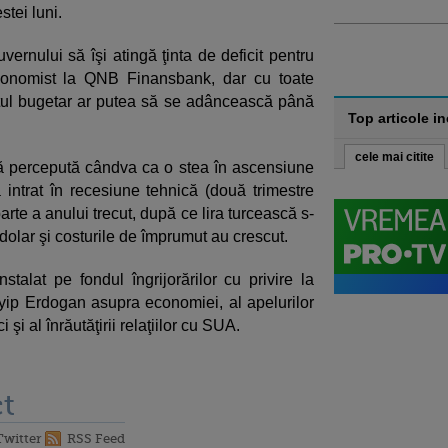
tei luni.
vernului să îşi atingă ţinta de deficit pentru
economist la QNB Finansbank, dar cu toate
itul bugetar ar putea să se adâncească până
Top articole i
cele mai citite
 percepută cândva ca o stea în ascensiune
 a intrat în recesiune tehnică (două trimestre
rte a anului trecut, după ce lira turcească s-
olar şi costurile de împrumut au crescut.
stalat pe fondul îngrijorărilor cu privire la
ayyip Erdogan asupra economiei, al apelurilor
şi al înrăutăţirii relaţiilor cu SUA.
t
Twitter
RSS Feed