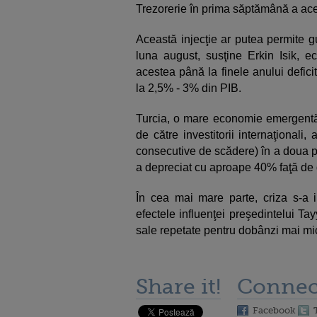
Trezorerie în prima săptămână a aces
Această injecţie ar putea permite gu
luna august, susţine Erkin Isik, 
acestea până la finele anului defic
la 2,5% - 3% din PIB.
Turcia, o mare economie emergentă
de către investitorii internaţionali,
consecutive de scădere) în a doua pa
a depreciat cu aproape 40% faţă de d
În cea mai mare parte, criza s-a in
efectele influenţei preşedintelui T
sale repetate pentru dobânzi mai mici 
Share it!
Connec
Facebook