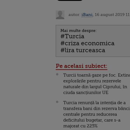
autor:
iBani
, 16 august 2019 11
Mai multe despre:
#Turcia
#criza economica
#lira turceasca
Pe acelasi subiect:
Turcii toarnă gaze pe foc. Extin
explorările pentru rezervele
naturale din largul Ciprului, în
ciuda sancțiunilor UE
Turcia renunță la intenția de a
transfera bani din rezerva bănci
centrale pentru reducerea
deficitului bugetar, care s-a
majorat cu 225%