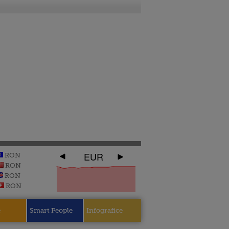
EUR
RON
RON
RON
RON
e
Smart People
Infografice