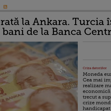
rată la Ankara. Turcia î
bani de la Banca Centr
Criza datoriilor
Moneda euro
Cea mai im
realizare m
economică 
trecut a sup
crize mondi
handicapat 