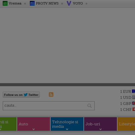
Vremea
PROTV NEWS
VOYO
1 EUR
1 USD
1 GBP
1 CHF
i si
Tehnologie si
Auto
Job-uri
Lifestyl
i
media