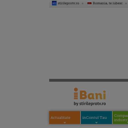
stirileprotv.ro
Romania, te iubesc
Compani
Actualitate
inContul Tau
industri