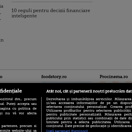
ia
10 reguli pentru decizii financiare
,
inteligente
,
in
ro
foodstory.ro
Procinema.ro
fidențiale
Atât noi, cât și partenerii noștri prelucrăm dat
ozitivul dvs., precum
Dezvoltarea și îmbunătățirea serviciilor. Măsurarea
și/sau accesarea informațiilor de pe un dispoziti
al. Puteți accepta sau
selectarea conținutului personalizat. Crearea prof
pagina cu politica de
Utilizarea profilurilor pentru selectarea publicității
i și nu vă vor afecta
pentru publicitate personalizată. Măsurarea perfo
publicului prin statistici sau combinații de date di
(P) Descoperă Lumea
Emoții intense pe
limitate pentru a selecta publicitatea. Utilizarea
Evenimentelor din România
Sebastian Stan! Iub
conținutul. Date precise de geolocație și identificarea
te partenere, precum si
cu Transilvania Events!
Annabelle, l-a făcu
ermite website-ului sa
Listă parteneri (furnizori)