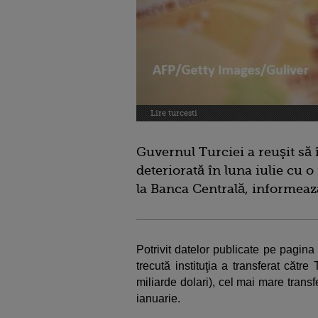
Lire turcesti
Guvernul Turciei a reuşit să î
deteriorată în luna iulie cu o
la Banca Centrală, informea
Potrivit datelor publicate pe pagina
trecută instituţia a transferat către
miliarde dolari), cel mai mare trans
ianuarie.