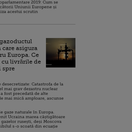
roparlamentare 2019: Cum se
cătorii Uniunii Europene și
iza acestui scrutin
 gazoductul
 care asigura
ru Europa. Ce
cu livrările de
i spre
esecretizate: Catastrofa de la
el mai grav dezastru nuclear
 a fost precedată de alte
de mai mică amploare, ascunse
e gaze naturale în Europa.
nit Ucraina marea câștigătoare
 gazelor rusești, deși Moscova
sibilul s-o scoată din ecuație