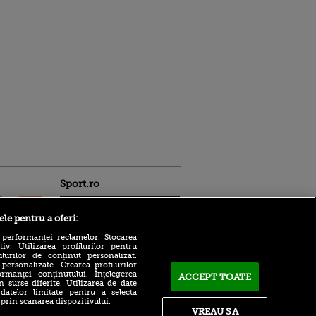
Sport.ro
ele pentru a oferi:
 performanței reclamelor. Stocarea
v. Utilizarea profilurilor pentru
ilurilor de conținut personalizat.
 personalizate. Crearea profilurilor
FIFA 'își cere scuze' după
rmanței conținutului. Înțelegerea
ACCEPT TOATE
controversatul proiect. Ce
n surse diferite. Utilizarea de date
ntru
 datelor limitate pentru a selecta
se întâmplă cu Gianni
ita lui,
 prin scanarea dispozitivului.
Infantino
t tată!
VREAU SA