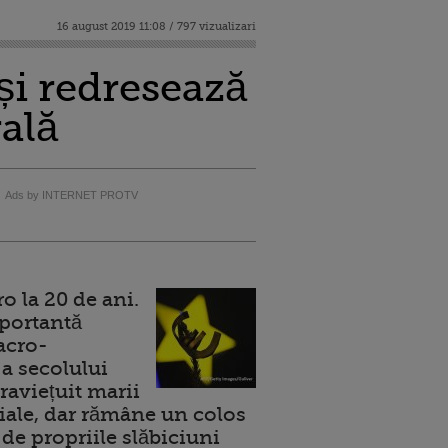
16 august 2019 11:08 / 797 vizualizari
și redresează
ală
Ads by INTERNET PROTV
 la 20 de ani.
portantă
acro-
a secolului
raviețuit marii
ale, dar rămâne un colos
de propriile slăbiciuni