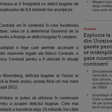
Alegeri eu
Ankara ar fi înregistrat un deficit bugetar de
aleg condu
surplusului de 9,9 miliarde lire anunţat joi.
care este m
entrală vin în contextul în care încetinirea
Ucraina
 taxe, ceea ce a determinat Guvernul de la
Explozie la
ntru a finanţa un deficit bugetar în creştere.
din Ucraina
gazele pent
 adoptat o lege care permite accesare a
se întâmplă 
din rezervele legale ale Băncii Centrale, o
gaze ruseșt
 Centrală pentru a fi utilizate în situaţii
continent
Documente d
Cernobîl, c
de Bloomberg, deficitul bugetar al Turciei ar
din istorie,
 la finele anului, acesta fiind cel mai mare
accidente 
 după 2012.
de URSS
Inundație d
Ankara ar putea să utilizeze în continuare
Cum a deve
de pe urma
ntru a acoperi deficitul bugetar. Cele mai
face tot po
etară a transferat deja 19 miliarde lire către