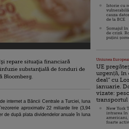
Istorie cu 
vulnerabilă
cauza dator
de la BCE
Șomajul în 
de criză. R
puțini șom
Uniunea Europea
şi repare situaţia financiară
UE pregăte
 infuzie substanţială de fonduri de
urgență, în
ză Bloomberg.
deal” cu Lo
ianuarie. 
vizate: pesc
transportul 
 de internet a Băncii Centrale a Turciei, luna
 Trezorerie aproximativ 22 miliarde lire (3,94
New York T
intrarea în
fer de după plata dividendelor anuale în luna
americani,
foarte acti