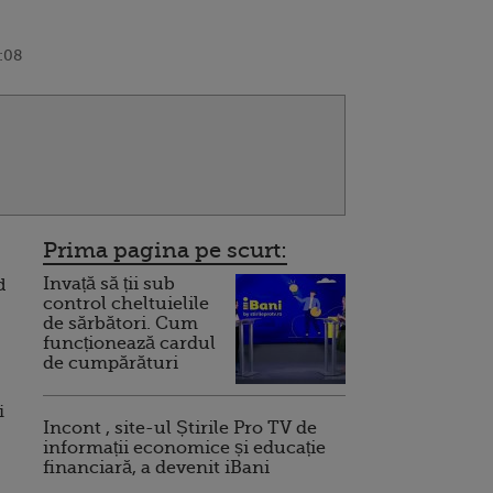
:08
Prima pagina pe scurt:
Invață să ții sub
d
control cheltuielile
de sărbători. Cum
funcționează cardul
de cumpărături
i
Incont , site-ul Știrile Pro TV de
informații economice și educație
financiară, a devenit iBani