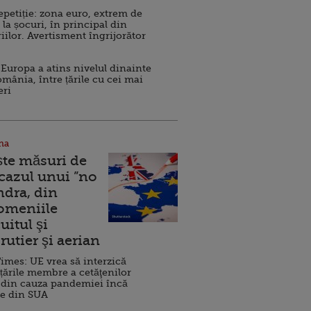
repetiție: zona euro, extrem de
 la șocuri, în principal din
iilor. Avertisment îngrijorător
Europa a atins nivelul dinainte
omânia, între țările cu cei mai
eri
na
ște măsuri de
 cazul unui ”no
ndra, din
Domeniile
uitul şi
rutier şi aerian
imes: UE vrea să interzică
 țările membre a cetăţenilor
 din cauza pandemiei încă
ve din SUA