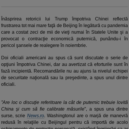
Înăsprirea retoricii lui Trump împotriva Chinei reflectă
frustrarea tot mai mare faţă de Beijing în legătură cu pandemia
care a costat zeci de mii de vieţi numai în Statele Unite şi a
provocat o contracţie economică puternică, punându-i în
pericol şansele de realegere în noiembrie.
Doi oficiali americani au spus că sunt discutate o serie de
opţiuni împotriva Chinei, dar au avertizat că eforturile sunt în
fază incipientă. Recomandările nu au ajuns la nivelul echipei
de securitate naţională sau la preşedinte, a spus unul dintre
oficiali.
”Are loc o discuţie referitoare la cât de puternic trebuie lovită
China şi cum să fie calibrate măsurile
”, a spus una dintre
surse, scrie
News.ro
. Washingtonul are o marjă de manevră
redusă în relaţiile cu Beijingul pentru că importă de acolo
echipamente de protecţie personală, existând îngrijorări ca ar