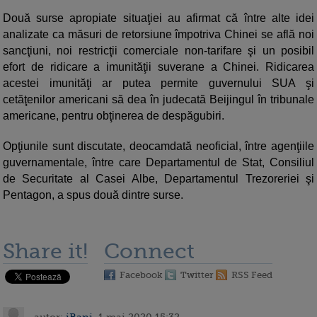
Două surse apropiate situaţiei au afirmat că între alte idei
analizate ca măsuri de retorsiune împotriva Chinei se află noi
sancţiuni, noi restricţii comerciale non-tarifare şi un posibil
efort de ridicare a imunităţii suverane a Chinei. Ridicarea
acestei imunităţi ar putea permite guvernului SUA şi
cetăţenilor americani să dea în judecată Beijingul în tribunale
americane, pentru obţinerea de despăgubiri.
Opţiunile sunt discutate, deocamdată neoficial, între agenţiile
guvernamentale, între care Departamentul de Stat, Consiliul
de Securitate al Casei Albe, Departamentul Trezoreriei şi
Pentagon, a spus două dintre surse.
Share it!
Connect
Facebook
Twitter
RSS Feed
autor:
iBani
, 1 mai 2020 15:32