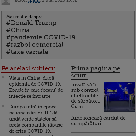
Mai multe despre:
#Donald Trump
#China
#pandemie COVID-19
#razboi comercial
#taxe vamale
Pe acelasi subiect:
Prima pagina pe
scurt:
Viața în China, după
epidemia de COVID-19.
Invață să ții
Zonele în care focarul de
sub control
cheltuielile
infecție se întoarce
de sărbători.
Cum
Europa intră în epoca
naționalizărilor. UE dă
funcționează cardul de
undă verde statelor să
cumpărături
preia companiile răpuse
de criza COVID-19,