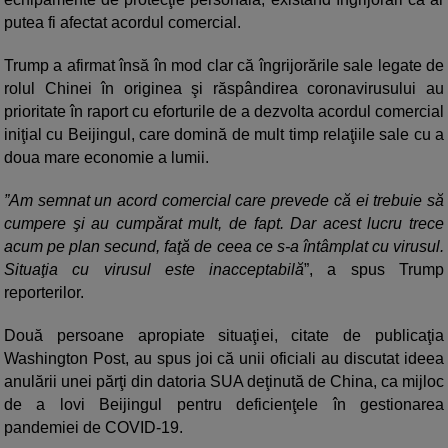
putea fi afectat acordul comercial.
Trump a afirmat însă în mod clar că îngrijorările sale legate de
rolul Chinei în originea şi răspândirea coronavirusului au
prioritate în raport cu eforturile de a dezvolta acordul comercial
iniţial cu Beijingul, care domină de mult timp relaţiile sale cu a
doua mare economie a lumii.
”Am semnat un acord comercial care prevede că ei trebuie să
cumpere şi au cumpărat mult, de fapt. Dar acest lucru trece
acum pe plan secund, faţă de ceea ce s-a întâmplat cu virusul.
Situaţia cu virusul este inacceptabilă
”, a spus Trump
reporterilor.
Două persoane apropiate situaţiei, citate de publicaţia
Washington Post, au spus joi că unii oficiali au discutat ideea
anulării unei părţi din datoria SUA deţinută de China, ca mijloc
de a lovi Beijingul pentru deficienţele în gestionarea
pandemiei de COVID-19.