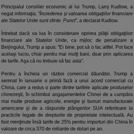
Principalul consilier economic al lui Trump, Larry Kudlow, a
negat informaţia.
”Încrederea şi valoarea obligaţiilor financiare
ale Statelor Unite sunt sfinte. Punct”
, a declarat Kudlow.
Întrebat dacă va lua în considerare oprirea plăţii obligaţiilor
financiare ale Statelor Unite, ca mijloc de penalizare a
Beijingului, Trump a spus: ”Ei bine, pot să o fac altfel. Pot face
acelaşi lucru, chiar pentru mai mulţi bani, doar prin aplicarea
de tarife. Aşa că nu trebuie să fac asta”.
Pentru a încheia un război comercial dăunător, Trump a
semnat în ianuarie o primă fază a unui acord comercial cu
China, care a redus o parte dintre tarifele aplicate produselor
chinezeşti, în schimbul angajamentelor Chinei de a cumpăra
mai multe produse agricole, energie şi bunuri manufacturate
americane şi de a răspunde plângerilor SUA referitoare la
practicile legate de drepturile de proprietate intelectuală. Au
fost menţinute însă tarife de 25% pentru importuri din China în
valoare de circa 370 de miliarde de dolari pe an.