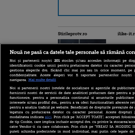
Stirileprotv.ro
ilike-it.
Nouă ne pasă ca datele tale personale să rămână con
Noi și partenerii noștri
201
stocăm și/sau accesăm informații pe disp
identificatorii cookie unici pentru prelucrarea datelor cu caracter person
Răsturnare de situație în
gestiona alegerile dvs. făcând clic mai jos sau în orice moment, pe 
cazul avionului cargo
confidențialitate. Aceste alegeri vor fi raportate partenerilor noștr
ucrainean din Germania
navigarea.
Mai multe detalii
vizat de o dronă explozivă.
Ce neagă autoritățile
Noi si partenerii nostri (retelele de socializare si agentiile de publicita
furnizorii nostri de servicii de date analitice) prelucram date pentru a p
O familie care a plătit 3.500
functioneze, pentru a personaliza continutul si anunturile publicitare
de euro pentru o vacanță în
interesele si/sau profilul dvs., pentru a va oferi functionalitati aferente ret
Bulgaria a primit un SMS
înainte să plece: „Nu
pentru a analiza traficul pe website. Beneficiati de drepturile prevazute de
mergeți la aeroport”
legatura cu prelucrarea datelor cu caracter personal. Aceste drepturi 
aici
modalitatea indicata
. Prin click pe “ACCEPT TOATE”, acceptati folosire
Se construiește cea mai
de tip Cookie, care implica inclusiv acceptul dvs. cu privire la stocarea/acc
înaltă clădire din lume.
catre Vendor-ii cu care colaboram. Prin click pe “VREAU SA MODIFIC 
Primul zgârie-nori de 1.000
puteti schimba preferintele in mod individual, mai putin cele legate de 
de metri. Unde este ridicat