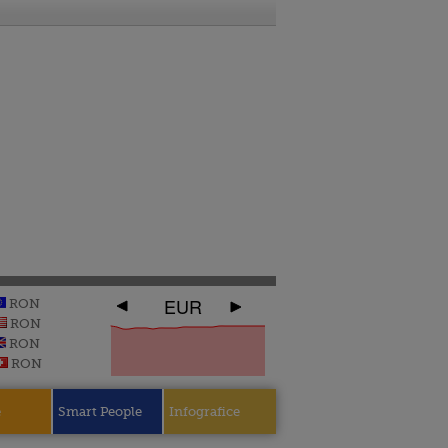
EUR
RON
RON
RON
RON
e
Smart People
Infografice