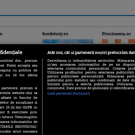
ro
foodstory.ro
Procinema.ro
fidențiale
Atât noi, cât și partenerii noștri prelucrăm dat
ozitivul dvs., precum
Dezvoltarea și îmbunătățirea serviciilor. Măsurarea
și/sau accesarea informațiilor de pe un dispoziti
al. Puteți accepta sau
selectarea conținutului personalizat. Crearea prof
pagina cu politica de
Utilizarea profilurilor pentru selectarea publicității
i și nu vă vor afecta
pentru publicitate personalizată. Măsurarea perfo
(P) Descoperă Lumea
Emoții intense pe
publicului prin statistici sau combinații de date di
Evenimentelor din România
Sebastian Stan! Iub
limitate pentru a selecta publicitatea. Utilizarea
cu Transilvania Events!
Annabelle, l-a făcu
conținutul. Date precise de geolocație și identificarea
te partenere, precum si
ermite website-ului sa
(P) Raku, gaming intens și o
Listă parteneri (furnizori)
Din 14 septembrie
pauză binemeritată cu...
 afisate in functie de
Popescu revine în 
pizza Guseppe
elelor de socializare si
principal la Pro T
 art. 15-22 din GDPR in
(P) Poți folosi bonurile de
La 88 de ani și du
pot fi exercitate prin
masă pentru a comanda
carieră fabuloasă î
a tuturor Tehnologiilor
mâncare acasă? Lista
Anthony Hopkins 
aplicațiilor care le acceptă
esarea informatiilor de
lansează oficial î
SETARILE INDIVIDUAL”
cookie strict necesare