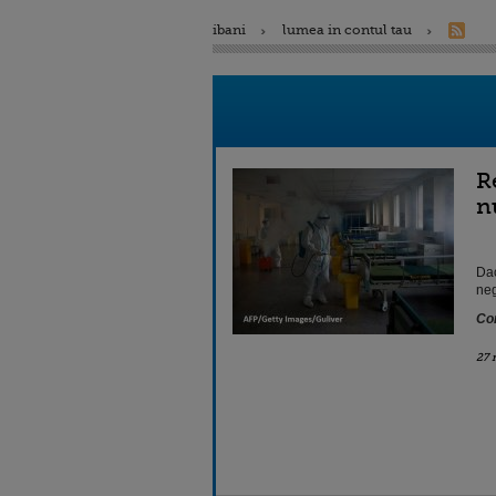
ibani
lumea in contul tau
R
n
Dac
neg
Con
27 