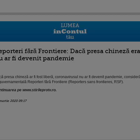
eporteri fără Frontiere: Dacă presa chineză er
u ar fi devenit pandemie
ă presa chineză ar fi fost liberă, coronavirusul nu ar fi devenit pandemie, consider
uvernamentală Reporteri fără Frontiere (Reporters sans frontieres, RSF).
tinuarea pe www.stirileprotv.ro.
martie 2020 09:17