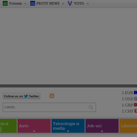
Vremea
PROTV NEWS
VOYO
1 EUR
1 USD
1 GBP
1 CHF
i si
Tehnologie si
Auto
Job-uri
Lifestyl
i
media