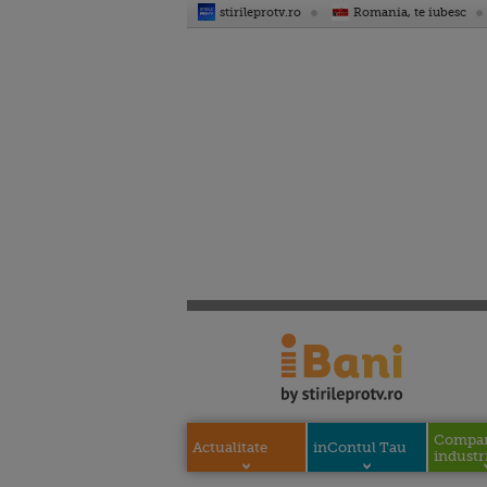
stirileprotv.ro
Romania, te iubesc
Compani
Actualitate
inContul Tau
industri