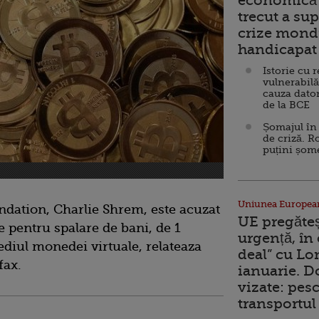
economică 
trecut a sup
crize mondi
handicapat 
Istorie cu 
vulnerabilă
cauza dator
de la BCE
Șomajul în 
de criză. R
puțini șom
Uniunea Europea
ndation, Charlie Shrem, este acuzat
UE pregăte
e pentru spalare de bani, de 1
urgență, în
ediul monedei virtuale, relateaza
deal” cu Lo
fax.
ianuarie. 
vizate: pesc
transportul 