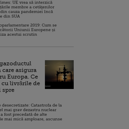
imes: UE vrea să interzică
 țările membre a cetăţenilor
 din cauza pandemiei încă
ve din SUA
roparlamentare 2019: Cum se
cătorii Uniunii Europene și
iza acestui scrutin
 gazoductul
 care asigura
ru Europa. Ce
cu livrările de
i spre
esecretizate: Catastrofa de la
el mai grav dezastru nuclear
 a fost precedată de alte
de mai mică amploare, ascunse