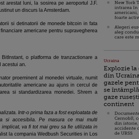
New York T
t arestat luni, la sosirea pe aeroportul J.F.
intrarea în
stinut un discurs la Amsterdam.
americani,
foarte acti
orii si detinatorii de monede bitcoin in fata
Alegeri eu
ile financiare americane pentru supravegherea
aleg condu
care este m
 BitInstant, o platforma de tranzactionare a
Ucraina
l acestui an.
Explozie la
din Ucraina
nator proeminent al monedei virtuale, numit
gazele pent
 autoritatile americane au ajuns in cercul de
se întâmplă 
area si standardizarea monedei. Shrem a
gaze ruseșt
continent
nalizata. Intr-o prima faza a fost exploatata de
Documente d
Cernobîl, c
oua si accesibila. Pe masura ce mai multi
din istorie,
implicat, va fi tot mai greu sa fie utilizata in
accidente 
de URSS
nalist la compania Wedbush Securities in Los