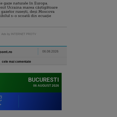
e gaze naturale în Europa.
nit Ucraina marea câștigătoare
 gazelor rusești, deși Moscova
sibilul s-o scoată din ecuație
Ads by INTERNET PROTV
ncont.ro
06.08.2026
cele mai comentate