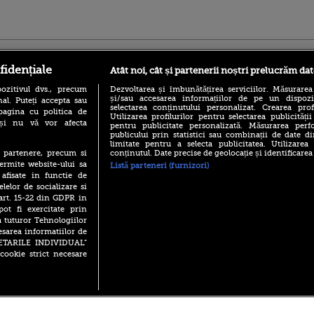
ro
foodstory.ro
Procinema.ro
fidențiale
Atât noi, cât și partenerii noștri prelucrăm dat
ozitivul dvs., precum
Dezvoltarea și îmbunătățirea serviciilor. Măsurarea
și/sau accesarea informațiilor de pe un dispoziti
al. Puteți accepta sau
selectarea conținutului personalizat. Crearea prof
pagina cu politica de
Utilizarea profilurilor pentru selectarea publicității
i și nu vă vor afecta
pentru publicitate personalizată. Măsurarea perfo
publicului prin statistici sau combinații de date di
limitate pentru a selecta publicitatea. Utilizarea
conținutul. Date precise de geolocație și identificarea
te partenere, precum si
(P) Descoperă Lumea
Emoții intense pe
ermite website-ului sa
Listă parteneri (furnizori)
Evenimentelor din România
Sebastian Stan! Iub
 afisate in functie de
cu Transilvania Events!
Annabelle, l-a făcu
elelor de socializare si
(P) Raku, gaming intens și o
 art. 15-22 din GDPR in
Din 14 septembrie
pauză binemeritată cu...
Popescu revine în 
pot fi exercitate prin
pizza Guseppe
principal la Pro T
a tuturor Tehnologiilor
(P) Poți folosi bonurile de
esarea informatiilor de
La 88 de ani și du
masă pentru a comanda
SETARILE INDIVIDUAL”
carieră fabuloasă î
mâncare acasă? Lista
cookie strict necesare
Anthony Hopkins 
aplicațiilor care le acceptă
lansează oficial î
 2026 PRO TV S.R.L |
Politica de Cookie
|
Politica Confidential