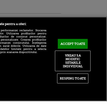
Sport.ro
ele pentru a oferi:
 performanței reclamelor. Stocarea
v. Utilizarea profilurilor pentru
ilurilor de conținut personalizat.
 personalizate. Crearea profilurilor
rmanței conținutului. Înțelegerea
ACCEPT TOATE
n surse diferite. Utilizarea de date
 datelor limitate pentru a selecta
 prin scanarea dispozitivului.
După 15 ani la Fiorentina,
ntru
VREAU SA
fratele lui Matteo Duțu de la
ita lui,
MODIFIC
Dinamo a semnat și el în
t tată!
SETARILE
România!
INDIVIDUAL
, Adela
Concluzia lui Antonio Folha
rol
după CFR Cluj - Tromso 0-
V
5: „S-a văzut pe parcursul
RESPING TOATE
întregului meci”
pă o
n film, Sir
Ajax Amsterdam -
se
Shelbourne 3-1 în
n muzică
Conference League a fost
LIVE pe VOYO SPORT 1!
itate
|
RSS