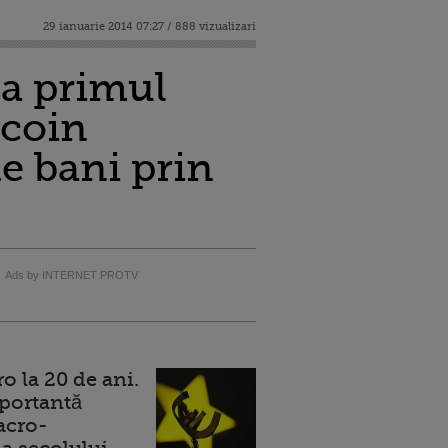
29 ianuarie 2014 07:27 / 888 vizualizari
ca primul
tcoin
e bani prin
Ads by INTERNET PROTV
 la 20 de ani.
portantă
acro-