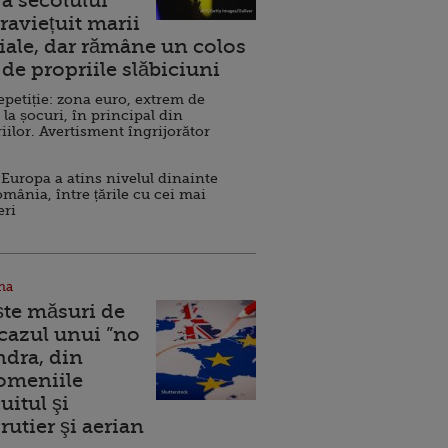
a secolului
raviețuit marii
ale, dar rămâne un colos
de propriile slăbiciuni
repetiție: zona euro, extrem de
 la șocuri, în principal din
iilor. Avertisment îngrijorător
Europa a atins nivelul dinainte
omânia, între țările cu cei mai
eri
na
ște măsuri de
 cazul unui ”no
ndra, din
Domeniile
uitul şi
rutier şi aerian