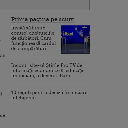
Prima pagina pe scurt:
Invață să ții sub
control cheltuielile
de sărbători. Cum
si
funcționează cardul
de cumpărături
oin
Incont , site-ul Știrile Pro TV de
informații economice și educație
financiară, a devenit iBani
10 reguli pentru decizii financiare
i
inteligente
 de