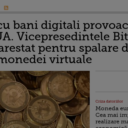
cu bani digitali provoa
UA. Vicepresedintele Bi
restat pentru spalare d
monedei virtuale
Criza datoriilor
Moneda euro
Cea mai im
realizare m