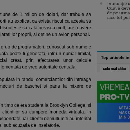
Inundație d
Cum a deve
de pe urma
tiune de 1 milion de dolari, dar trebuie sa
face tot po
orii au explicat ca exista riscul ca acesta sa
obisnuieste sa calatoreasca mult, are o avere
aratiilor proprii, si detine un avion personal.
n grup de programatori, cunoscut sub numele
a poate fi generata, intr-un numar limitat,
Top articole i
cial creat, prin efectuarea unor calcule
lementata de vreo autoritate centrala.
cele mai citite
opulara in randul comerciantilor din intreaga
 meciuri de baschet si pana la mixere de
in timp ce era student la Brooklyn College, si
ea clientilor sa cumpere moneda virtuala. In
suspendate, iar clientii nemultumiti au intentat
, sub acuzatia de inselatorie.