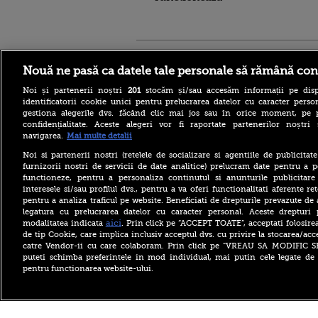
Stirileprotv.ro
ilike-it.
Nouă ne pasă ca datele tale personale să rămână con
Noi și partenerii noștri
201
stocăm și/sau accesăm informații pe disp
identificatorii cookie unici pentru prelucrarea datelor cu caracter person
gestiona alegerile dvs. făcând clic mai jos sau în orice moment, pe 
confidențialitate. Aceste alegeri vor fi raportate partenerilor noștr
navigarea.
Mai multe detalii
Reacția MAE după ce o
româncă a fost arestată în
Noi si partenerii nostri (retelele de socializare si agentiile de publicita
Germania pentru spionaj în
furnizorii nostri de servicii de date analitice) prelucram date pentru a p
favoarea Rusiei
functioneze, pentru a personaliza continutul si anunturile publicitare
interesele si/sau profilul dvs., pentru a va oferi functionalitati aferente ret
Alerta West Nile: două
pentru a analiza traficul pe website. Beneficiati de drepturile prevazute de
persoane au murit, iar
legatura cu prelucrarea datelor cu caracter personal. Aceste drepturi 
numărul cazurilor a ajuns la
10. Măsurile de protecție
aici
modalitatea indicata
. Prin click pe “ACCEPT TOATE”, acceptati folosire
împotriva țânțarilor
de tip Cookie, care implica inclusiv acceptul dvs. cu privire la stocarea/acc
catre Vendor-ii cu care colaboram. Prin click pe “VREAU SA MODIFIC 
Ce le-a spus Donald Trump
puteti schimba preferintele in mod individual, mai putin cele legate de 
donatorilor despre
pentru functionarea website-ului.
succesorul său pentru
alegerile din 2028. Pe cine a
ales între Rubio și Vance
Copyright ©