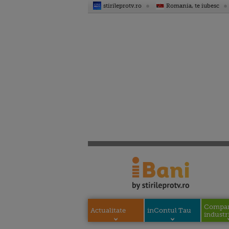
stirileprotv.ro
Romania, te iubesc
Compani
Actualitate
inContul Tau
industri