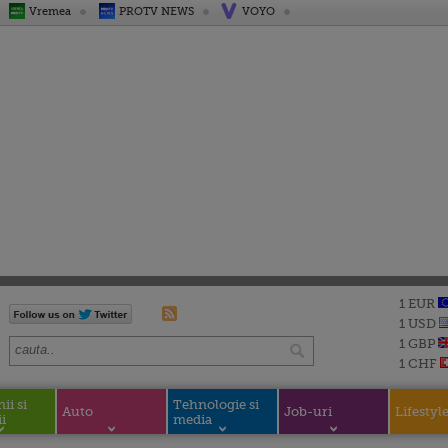
Vremea
PROTV NEWS
VOYO
1 EUR
1 USD
1 GBP
1 CHF
i si
Tehnologie si
Auto
Job-uri
Lifestyl
i
media