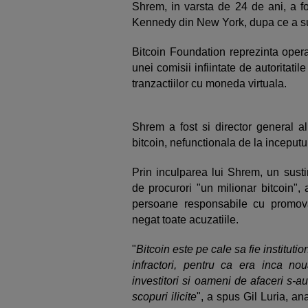
Shrem, in varsta de 24 de ani, a fos
Kennedy din New York, dupa ce a su
Bitcoin Foundation reprezinta operat
unei comisii infiintate de autoritat
tranzactiilor cu moneda virtuala.
Shrem a fost si director general al
bitcoin, nefunctionala de la inceputu
Prin inculparea lui Shrem, un susti
de procurori "un milionar bitcoin",
persoane responsabile cu promov
negat toate acuzatiile.
"
Bitcoin este pe cale sa fie institutio
infractori, pentru ca era inca n
investitori si oameni de afaceri s-au 
scopuri ilicite
", a spus Gil Luria, a