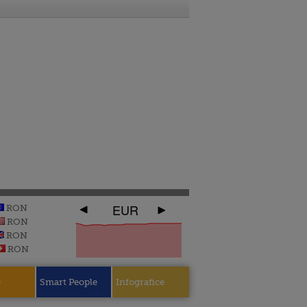
EUR
RON
RON
RON
RON
e
Smart People
Infografice