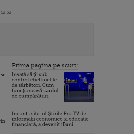
 12:52
Prima pagina pe scurt:
Invață să ții sub
 se
control cheltuielile
de sărbători. Cum
funcționează cardul
de cumpărături
Incont , site-ul Știrile Pro TV de
informații economice și educație
rin
financiară, a devenit iBani