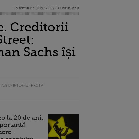
25 februarie 2019 12:52 / 811 vizualizari
. Creditorii
treet:
an Sachs își
Ads by INTERNET PROTV
 la 20 de ani.
portantă
acro-