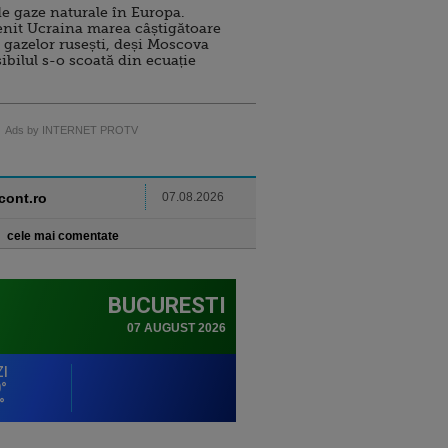
e gaze naturale în Europa.
nit Ucraina marea câștigătoare
 gazelor rusești, deși Moscova
sibilul s-o scoată din ecuație
Ads by INTERNET PROTV
ncont.ro
07.08.2026
cele mai comentate