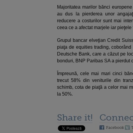
Majoritatea marilor bănci europene
au dus la pierderea unor angajaţi 
reducere a costurilor sunt mai int
ceea ce a afectat marjele iar pieţel
Grupul bancar elveţian Credit Suis
piaţa de equities trading, coborând
Deutsche Bank, care a căzut pe locu
bonduri, BNP Paribas SA a pierdut ce
Împreună, cele mai mari cinci bănc
trecut 58% din veniturile din tran
schimb, cota de piaţă a celor mai 
la 50%.
Share it!
Connec
Facebook