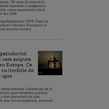
imes: UE vrea să interzică
 țările membre a cetăţenilor
 din cauza pandemiei încă
ve din SUA
roparlamentare 2019: Cum se
cătorii Uniunii Europene și
iza acestui scrutin
 gazoductul
 care asigura
ru Europa. Ce
cu livrările de
i spre
esecretizate: Catastrofa de la
el mai grav dezastru nuclear
 a fost precedată de alte
de mai mică amploare, ascunse