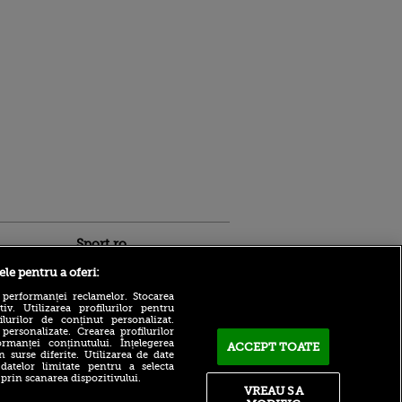
Sport.ro
ele pentru a oferi:
 performanței reclamelor. Stocarea
v. Utilizarea profilurilor pentru
ilurilor de conținut personalizat.
 personalizate. Crearea profilurilor
rmanței conținutului. Înțelegerea
ACCEPT TOATE
n surse diferite. Utilizarea de date
 datelor limitate pentru a selecta
 prin scanarea dispozitivului.
ntru
Alex Dobre și-a decis
VREAU SA
ita lui,
viitorul! Anunțul făcut după