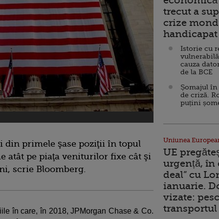
economică 
trecut a sup
crize mondi
handicapat 
Istorie cu 
vulnerabilă
cauza dator
de la BCE
Șomajul în 
de criză. R
puțini șom
Uniunea Europea
 din primele şase poziţii în topul
UE pregăte
atât pe piaţa veniturilor fixe cât şi
urgență, în
uni, scrie Bloomberg.
deal” cu Lo
ianuarie. 
vizate: pesc
transportul 
iţiile în care, în 2018, JPMorgan Chase & Co.