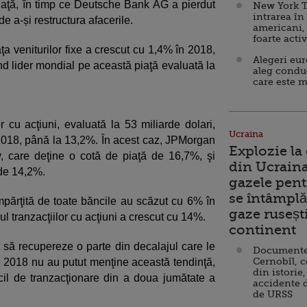
 piaţă, în timp ce Deutsche Bank AG a pierdut
New York T
intrarea în
e a-și restructura afacerile.
americani,
foarte acti
a veniturilor fixe a crescut cu 1,4% în 2018,
Alegeri eu
d lider mondial pe această piaţă evaluată la
aleg condu
care este m
 cu acţiuni, evaluată la 53 miliarde dolari,
Ucraina
018, până la 13,2%. În acest caz, JPMorgan
Explozie la
 care deţine o cotă de piaţă de 16,7%, şi
din Ucraina
de 14,2%.
gazele pent
se întâmplă 
 împărţită de toate băncile au scăzut cu 6% în
gaze ruseșt
l tranzacţiilor cu acţiuni a crescut cu 14%.
continent
 să recupereze o parte din decalajul care le
Documente d
Cernobîl, c
n 2018 nu au putut menţine această tendinţă,
din istorie,
icil de tranzacţionare din a doua jumătate a
accidente 
de URSS