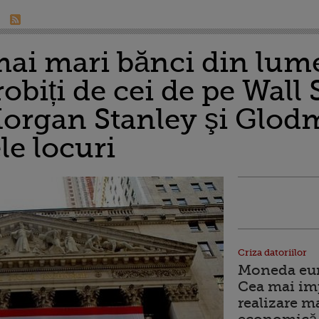
ai mari bănci din lume
obiți de cei de pe Wall S
rgan Stanley şi Glodm
le locuri
Criza datoriilor
Moneda euro
Cea mai im
realizare m