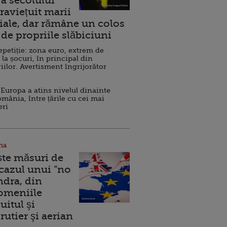
a secolului
raviețuit marii
ale, dar rămâne un colos
de propriile slăbiciuni
repetiție: zona euro, extrem de
 la șocuri, în principal din
iilor. Avertisment îngrijorător
Europa a atins nivelul dinainte
omânia, între țările cu cei mai
eri
na
ște măsuri de
 cazul unui ”no
ndra, din
Domeniile
uitul şi
rutier şi aerian