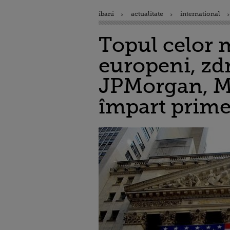
ibani
actualitate
international
Topul celor m
europeni, zdr
JPMorgan, Mo
împart prime