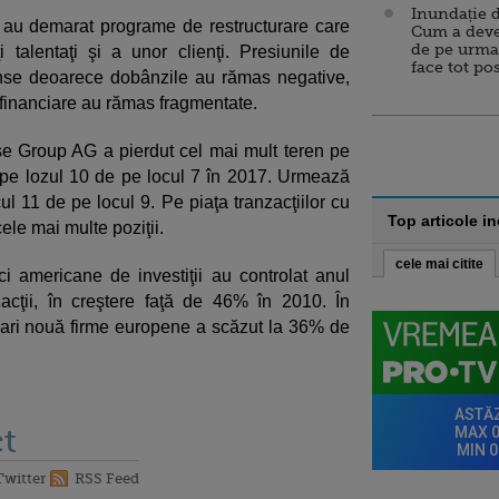
Inundație d
 au demarat programe de restructurare care
Cum a deve
de pe urma
talentaţi şi a unor clienţi. Presiunile de
face tot po
ense deoarece dobânzile au rămas negative,
e financiare au rămas fragmentate.
se Group AG a pierdut cel mai mult teren pe
 pe lozul 10 de pe locul 7 în 2017. Urmează
l 11 de pe locul 9. Pe piaţa tranzacţiilor cu
Top articole i
le mai multe poziţii.
cele mai citite
i americane de investiţii au controlat anul
zacţii, în creştere faţă de 46% în 2010. În
mari nouă firme europene a scăzut la 36% de
t
Twitter
RSS Feed