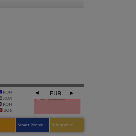
EUR
RON
RON
RON
RON
e
Smart People
Infografice