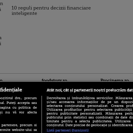
in
10 reguli pentru decizii financiare
ă
inteligente
a
i
ro
foodstory.ro
Procinema.ro
fidențiale
Atât noi, cât și partenerii noștri prelucrăm dat
ozitivul dvs., precum
Dezvoltarea și îmbunătățirea serviciilor. Măsurarea
și/sau accesarea informațiilor de pe un dispoziti
al. Puteți accepta sau
selectarea conținutului personalizat. Crearea prof
pagina cu politica de
Utilizarea profilurilor pentru selectarea publicității
i și nu vă vor afecta
pentru publicitate personalizată. Măsurarea perfo
publicului prin statistici sau combinații de date di
limitate pentru a selecta publicitatea. Utilizarea
(P) Descoperă Lumea
conținutul. Date precise de geolocație și identificarea
te partenere, precum si
Emoții intense pe
Evenimentelor din România
Sebastian Stan! Iub
ermite website-ului sa
Listă parteneri (furnizori)
cu Transilvania Events!