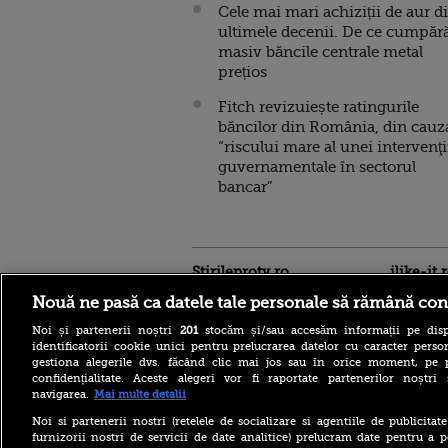
Cele mai mari achiziții de aur d
ultimele decenii. De ce cumpăr
masiv băncile centrale metal
prețios
Fitch revizuiește ratingurile
băncilor din România, din cauz
“riscului mare al unei intervenţi
guvernamentale în sectorul
bancar”
Stirileprotv.ro
ilike-it.
Nouă ne pasă ca datele tale personale să rămână con
Noi și partenerii noștri
201
stocăm și/sau accesăm informații pe disp
identificatorii cookie unici pentru prelucrarea datelor cu caracter person
gestiona alegerile dvs. făcând clic mai jos sau în orice moment, pe 
confidențialitate. Aceste alegeri vor fi raportate partenerilor noștr
navigarea.
Mai multe detalii
Descoperire senzațională
lângă Piramida Roșie: Un
Noi si partenerii nostri (retelele de socializare si agentiile de publicita
sistem hidraulic de 4.500
furnizorii nostri de servicii de date analitice) prelucram date pentru a p