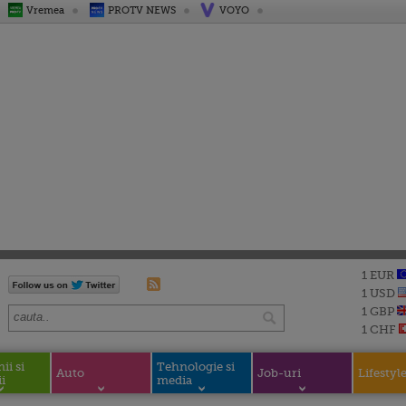
Vremea
PROTV NEWS
VOYO
1 EUR
1 USD
1 GBP
1 CHF
i si
Tehnologie si
Auto
Job-uri
Lifestyl
i
media