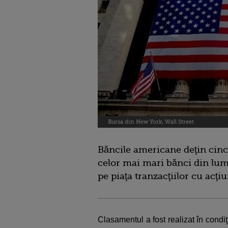
Bursa din New York, Wall Street
Băncile americane deţin cinci
celor mai mari bănci din lume 
pe piaţa tranzacţiilor cu acţi
Clasamentul a fost realizat în cond