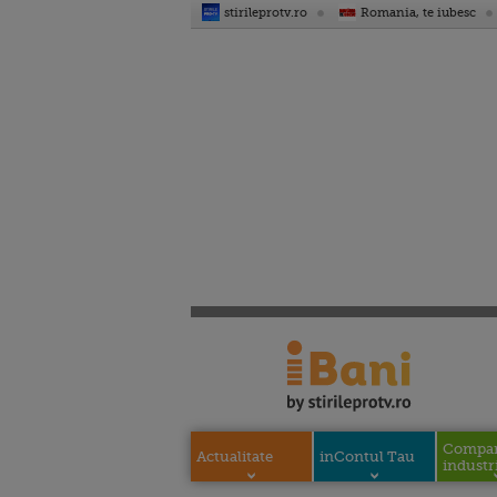
stirileprotv.ro
Romania, te iubesc
Compani
Actualitate
inContul Tau
industri