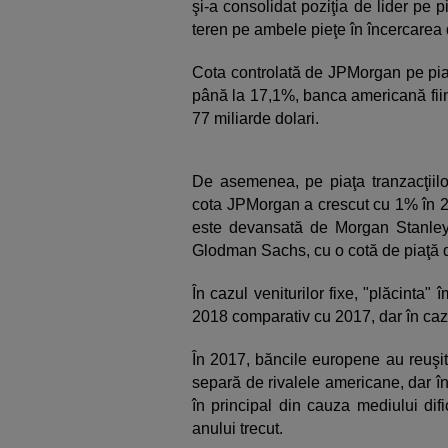
şi-a consolidat poziţia de lider pe
teren pe ambele pieţe în încercarea d
Cota controlată de JPMorgan pe piaţ
până la 17,1%, banca americană fiin
77 miliarde dolari.
De asemenea, pe piaţa tranzacţiilor
cota JPMorgan a crescut cu 1% în 2
este devansată de Morgan Stanley,
Glodman Sachs, cu o cotă de piaţă 
În cazul veniturilor fixe, "plăcinta"
2018 comparativ cu 2017, dar în cazu
În 2017, băncile europene au reuşit
separă de rivalele americane, dar î
în principal din cauza mediului dif
anului trecut.