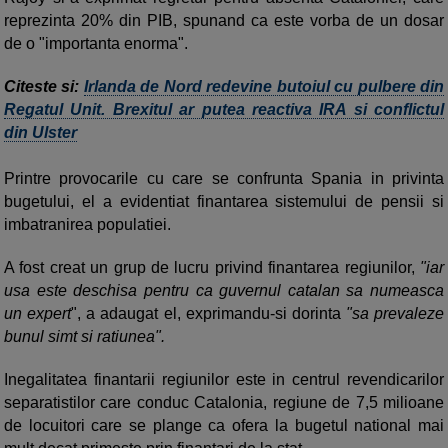
reprezinta 20% din PIB, spunand ca este vorba de un dosar
de o "importanta enorma".
Citeste si:
Irlanda de Nord redevine butoiul cu pulbere din
Regatul Unit. Brexitul ar putea reactiva IRA si conflictul
din Ulster
Printre provocarile cu care se confrunta Spania in privinta
bugetului, el a evidentiat finantarea sistemului de pensii si
imbatranirea populatiei.
A fost creat un grup de lucru privind finantarea regiunilor,
"iar
usa este deschisa pentru ca guvernul catalan sa numeasca
un expert
", a adaugat el, exprimandu-si dorinta
"sa prevaleze
bunul simt si ratiunea".
Inegalitatea finantarii regiunilor este in centrul revendicarilor
separatistilor care conduc Catalonia, regiune de 7,5 milioane
de locuitori care se plange ca ofera la bugetul national mai