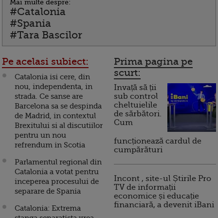
Mai multe despre:
#Catalonia
#Spania
#Tara Bascilor
Pe acelasi subiect:
Prima pagina pe
scurt:
Catalonia isi cere, din
nou, independenta, in
Invață să ții
strada. Ce sanse are
sub control
cheltuielile
Barcelona sa se despinda
de sărbători.
de Madrid, in contextul
Cum
Brexitului si al discutiilor
pentru un nou
funcționează cardul de
refrendum in Scotia
cumpărături
Parlamentul regional din
Catalonia a votat pentru
Incont , site-ul Știrile Pro
inceperea procesului de
TV de informații
separare de Spania
economice și educație
financiară, a devenit iBani
Catalonia: Extrema