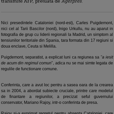
transmite AFP, preluata de
Agerpres
.
Nici presedintele Cataloniei (nord-est), Carles Puigdemont,
nici cel al Tarii Bascilor (nord), Inigo Urkullu, nu au aparut in
fotografia de grup cu liderii regionali la Madrid, un simptom al
tensiunilor teritoriale din Spania, tara formata din 17 regiuni si
doua enclave, Ceuta si Melilla.
Puigdemont, separatist, a explicat luni ca regiunea sa
"a iesit
de acum din regimul comun
", adica nu se mai simte legata de
regulile de functionare comune.
Conferinta, care a avut loc pentru a sasea oara de la crearea
sa in 2004, a abordat subiecte cruciale, printre care modelul
de finantare a regiunilor, a precizat seful guvernului
conservator, Mariano Rajoy, intr-o conferinta de presa.
Rajoy si-a exprimat regretul pentru absenta Cataloniei, care