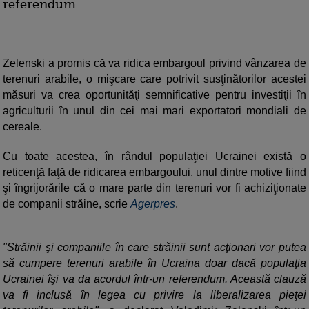
referendum.
Zelenski a promis că va ridica embargoul privind vânzarea de
terenuri arabile, o mişcare care potrivit susţinătorilor acestei
măsuri va crea oportunităţi semnificative pentru investiţii în
agriculturii în unul din cei mai mari exportatori mondiali de
cereale.
Cu toate acestea, în rândul populaţiei Ucrainei există o
reticenţă faţă de ridicarea embargoului, unul dintre motive fiind
şi îngrijorările că o mare parte din terenuri vor fi achiziţionate
de companii străine, scrie
Agerpres
.
"Străinii şi companiile în care străinii sunt acţionari vor putea
să cumpere terenuri arabile în Ucraina doar dacă populaţia
Ucrainei îşi va da acordul într-un referendum. Această clauză
va fi inclusă în legea cu privire la liberalizarea pieţei