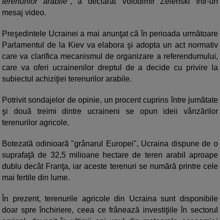
terenurilor arabile"
, a declarat Volodimir Zelenski într-un
mesaj video.
Preşedintele Ucrainei a mai anunţat că în perioada următoare
Parlamentul de la Kiev va elabora şi adopta un act normativ
care va clarifica mecanismul de organizare a referendumului,
care va oferi ucrainenilor dreptul de a decide cu privire la
subiectul achiziţiei terenurilor arabile.
Potrivit sondajelor de opinie, un procent cuprins între jumătate
şi două treimi dintre ucraineni se opun ideii vânzărilor
terenurilor agricole.
Botezată odinioară "grânarul Europei", Ucraina dispune de o
suprafaţă de 32,5 milioane hectare de teren arabil aproape
dublu decât Franţa, iar aceste terenuri se numără printre cele
mai fertile din lume.
În prezent, terenurile agricole din Ucraina sunt disponibile
doar spre închiriere, ceea ce frânează investiţiile în sectorul