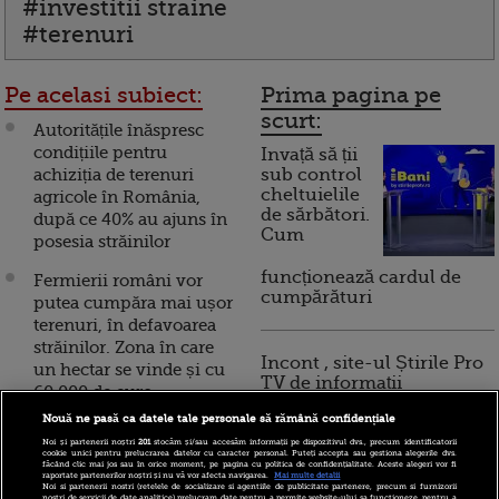
#investitii straine
#terenuri
Pe acelasi subiect:
Prima pagina pe
scurt:
Autoritățile înăspresc
condițiile pentru
Invață să ții
achiziția de terenuri
sub control
cheltuielile
agricole în România,
de sărbători.
după ce 40% au ajuns în
Cum
posesia străinilor
funcționează cardul de
Fermierii români vor
cumpărături
putea cumpăra mai ușor
terenuri, în defavoarea
străinilor. Zona în care
Incont , site-ul Știrile Pro
un hectar se vinde și cu
TV de informații
60.000 de euro
economice și educație
Nouă ne pasă ca datele tale personale să rămână confidențiale
financiară, a devenit iBani
Două treimi dintre
Noi și partenerii noștri
201
stocăm și/sau accesăm informații pe dispozitivul dvs., precum identificatorii
terenurile vândute în
cookie unici pentru prelucrarea datelor cu caracter personal. Puteți accepta sau gestiona alegerile dvs.
făcând clic mai jos sau în orice moment, pe pagina cu politica de confidențialitate. Aceste alegeri vor fi
România sunt cumpărate
raportate partenerilor noștri și nu vă vor afecta navigarea.
Mai multe detalii
10 reguli pentru decizii
Noi si partenerii nostri (retelele de socializare si agentiile de publicitate partenere, precum si furnizorii
de dezvoltatori
nostri de servicii de date analitice) prelucram date pentru a permite website-ului sa functioneze, pentru a