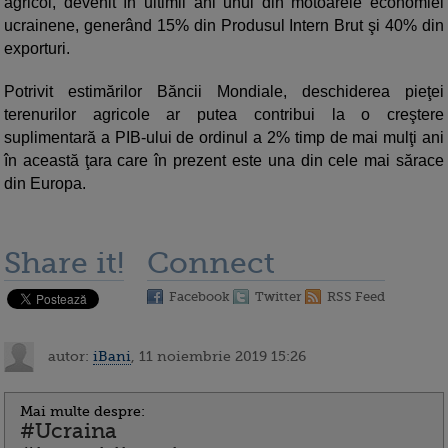
agricol, devenit în ultimii ani unul din motoarele economiei
ucrainene, generând 15% din Produsul Intern Brut şi 40% din
exporturi.
Potrivit estimărilor Băncii Mondiale, deschiderea pieţei
terenurilor agricole ar putea contribui la o creştere
suplimentară a PIB-ului de ordinul a 2% timp de mai mulţi ani
în această ţara care în prezent este una din cele mai sărace
din Europa.
Share it!
Connect
Facebook
Twitter
RSS Feed
autor:
iBani
, 11 noiembrie 2019 15:26
Mai multe despre:
#Ucraina