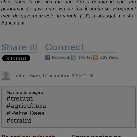
chiar dacă la biserică mă duc. Am o geantă în care am
programul de guvernare. Eu pe ăla îl urmăresc. Programul
meu de guvernare este la virgulă (...)"
, a adăugat ministrul
Agriculturii.
Share it!
Connect
Facebook
Twitter
RSS Feed
autor:
iBani
, 17 octombrie 2018 11:46
Mai multe despre:
#trenuri
#agricultura
#Petre Daea
#straini