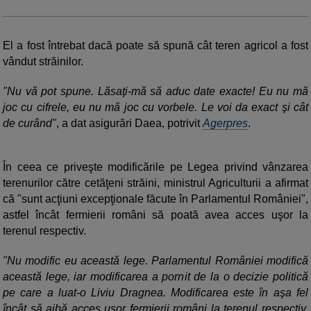
El a fost întrebat dacă poate să spună cât teren agricol a fost
vândut străinilor.
"Nu vă pot spune. Lăsaţi-mă să aduc date exacte! Eu nu mă
joc cu cifrele, eu nu mă joc cu vorbele. Le voi da exact şi cât
de curând"
, a dat asigurări Daea, potrivit
Agerpres
.
În ceea ce priveşte modificările pe Legea privind vânzarea
terenurilor către cetăţeni străini, ministrul Agriculturii a afirmat
că "sunt acţiuni excepţionale făcute în Parlamentul României",
astfel încât fermierii români să poată avea acces uşor la
terenul respectiv.
"Nu modific eu această lege. Parlamentul României modifică
această lege, iar modificarea a pornit de la o decizie politică
pe care a luat-o Liviu Dragnea. Modificarea este în aşa fel
încât să aibă acces uşor fermierii români la terenul respectiv.