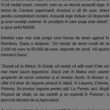
O să vedeţi exact, concret, cum se va derula această lege. A
trecut de Camera superioară. Accesul o să fie uşor, direct
pentru cumpărătorii români. Această lege trebuie să răspundă
şi unor condiţii externe, în condiţiile în care piaţa este liberă"
,
a spus şeful MADR.
Întrebat care mai este preţul unui hectar de teren agricol în
România, Daea a răspuns: "
Un hectar de teren costă de la
2.000 de euro la 60.000 de euro, depinde de zonă. Vă spune
ministrul Daea".
"Duceţi-vă la Matca, în Galaţi, să vedeţi că atât este! Este cel
mai mare bazin legumicol. Dacă intri în Matca vezi casele
acoperite de luciul solariilor şi al serelor. Acolo, în fiecare zi,
câte 4-5 tiruri de legume pleacă în afară, în Lituania, Estonia,
Polonia. Se produc legume pentru alţii. La Peretu, aici, lângă
Roşiorii de Vede, se iau cartofii şi se exportă în Polonia",
a
precizat oficialul de la Agricultură.