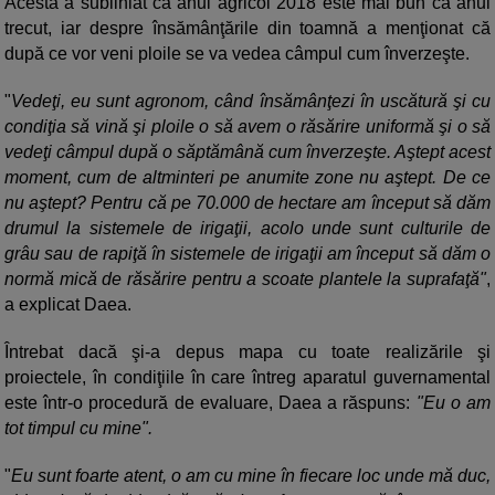
Acesta a subliniat că anul agricol 2018 este mai bun ca anul
trecut, iar despre însămânţările din toamnă a menţionat că
după ce vor veni ploile se va vedea câmpul cum înverzeşte.
"
Vedeţi, eu sunt agronom, când însămânţezi în uscătură şi cu
condiţia să vină şi ploile o să avem o răsărire uniformă şi o să
vedeţi câmpul după o săptămână cum înverzeşte. Aştept acest
moment, cum de altminteri pe anumite zone nu aştept. De ce
nu aştept? Pentru că pe 70.000 de hectare am început să dăm
drumul la sistemele de irigaţii, acolo unde sunt culturile de
grâu sau de rapiţă în sistemele de irigaţii am început să dăm o
normă mică de răsărire pentru a scoate plantele la suprafaţă"
,
a explicat Daea.
Întrebat dacă şi-a depus mapa cu toate realizările şi
proiectele, în condiţiile în care întreg aparatul guvernamental
este într-o procedură de evaluare, Daea a răspuns:
"Eu o am
tot timpul cu mine".
"
Eu sunt foarte atent, o am cu mine în fiecare loc unde mă duc,