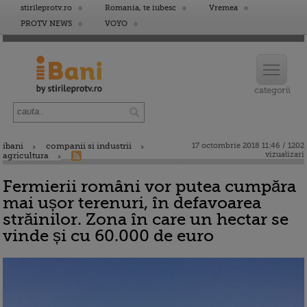
stirileprotv.ro
Romania, te iubesc
Vremea
PROTV NEWS
VOYO
ibani
companii si industrii
17 octombrie 2018 11:46 / 1202
vizualizari
agricultura
Fermierii români vor putea cumpăra
mai ușor terenuri, în defavoarea
străinilor. Zona în care un hectar se
vinde și cu 60.000 de euro