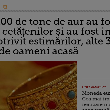
100 de tone de aur au fo
 cetățenilor și au fost 
rivit estimărilor, alte 
e de oameni acasă
Criza datoriilor
Moneda euro
Cea mai im
realizare m