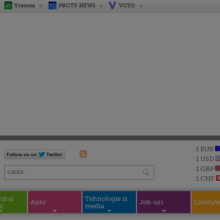
Vremea
PROTV NEWS
VOYO
1 EUR
1 USD
1 GBP
1 CHF
i si
Tehnologie si
Auto
Job-uri
Lifestyl
i
media