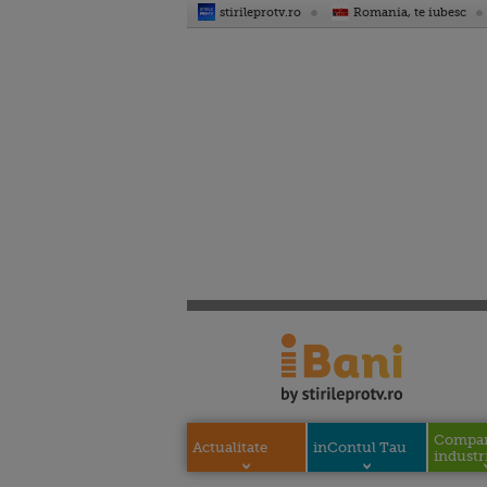
stirileprotv.ro
Romania, te iubesc
Compani
Actualitate
inContul Tau
industri