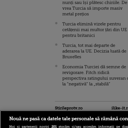
nunți sau își plătesc chiriile. De
vrea Turcia să importe masiv
metal prețios
Turcia elimină vizele pentru
cetățenii mai multor țări din UE 
pentru britanici
Turcia, tot mai departe de
aderarea la UE. Decizia luată de
Bruxelles
Economia Turciei dă semne de
revigorare. Fitch ridică
perspectiva ratingului suveran 
la “negativă” la „stabilă”
Stirileprotv.ro
ilike-it.
Nouă ne pasă ca datele tale personale să rămână con
Noi și partenerii noștri
201
stocăm și/sau accesăm informații pe disp