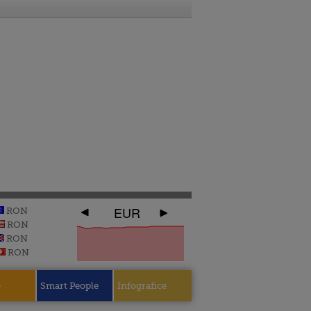
EUR
RON
RON
RON
RON
e
Smart People
Infografice