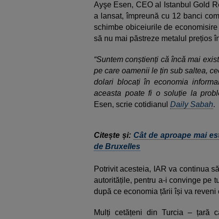
Ayşe Esen, CEO al Istanbul Gold Ref
a lansat, împreună cu 12 banci come
schimbe obiceiurile de economisire 
să nu mai păstreze metalul prețios î
“Suntem conștienți că încă mai exis
pe care oamenii le țin sub saltea, c
dolari blocați în economia informa
aceasta poate fi o soluție la probl
Esen, scrie cotidianul
Daily Sabah
.
Citește și:
Cât de aproape mai est
de Bruxelles
Potrivit acesteia, IAR va continua s
autoritățile, pentru a-i convinge pe t
după ce economia țării își va reveni
Mulți cetățeni din Turcia – țară 