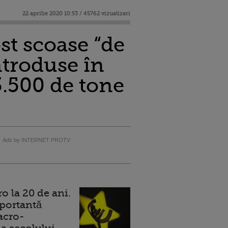
22 aprilie 2020 10:53 / 45762 vizualizari
st scoase “de
introduse în
3.500 de tone
Ads by INTERNET PROTV
 la 20 de ani.
portantă
acro-