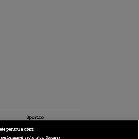
Sport.ro
ele pentru a oferi:
 performanței reclamelor. Stocarea