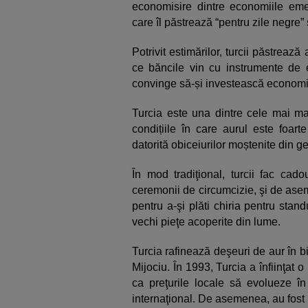
economisire dintre economiile eme
care îl păstrează “pentru zile negre” 
Potrivit estimărilor, turcii păstreaz
ce băncile vin cu instrumente de 
convinge să-și investească economi
Turcia este una dintre cele mai mar
condițiile în care aurul este foart
datorită obiceiurilor moștenite din g
În mod tradiţional, turcii fac cad
ceremonii de circumcizie, şi de asem
pentru a-şi plăti chiria pentru stan
vechi pieţe acoperite din lume.
Turcia rafinează deşeuri de aur în bi
Mijociu. În 1993, Turcia a înfiinţat o
ca preţurile locale să evolueze în 
internaţional. De asemenea, au fost 