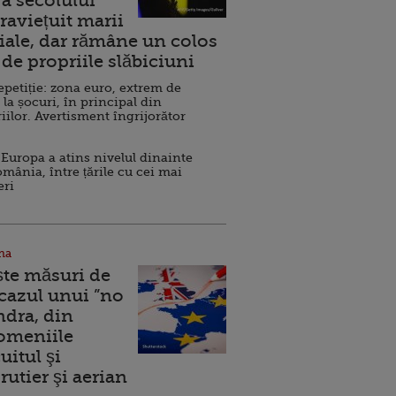
a secolului
raviețuit marii
ale, dar rămâne un colos
de propriile slăbiciuni
repetiție: zona euro, extrem de
 la șocuri, în principal din
iilor. Avertisment îngrijorător
Europa a atins nivelul dinainte
omânia, între țările cu cei mai
eri
na
ște măsuri de
 cazul unui ”no
ndra, din
Domeniile
uitul şi
rutier şi aerian