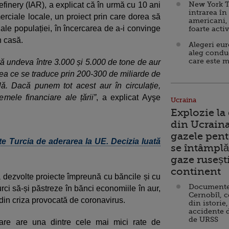
New York T
inery (IAR), a explicat că în urmă cu 10 ani
intrarea în
rciale locale, un proiect prin care dorea să
americani,
ale populației, în încercarea de a-i convinge
foarte acti
n casă.
Alegeri eu
aleg condu
care este m
tă undeva între 3.000 și 5.000 de tone de aur
eea ce se traduce prin 200-300 de miliarde de
lă. Dacă punem tot acest aur în circulație,
emele financiare ale țării”
, a explicat Ayşe
Ucraina
Explozie la
din Ucraina
gazele pent
e Turcia de aderarea la UE. Decizia luată
se întâmplă 
gaze ruseșt
continent
ă dezvolte proiecte împreună cu băncile și cu
Documente d
urci să-și păstreze în bănci economiile în aur,
Cernobîl, c
 din criza provocată de coronavirus.
din istorie,
accidente 
de URSS
care are una dintre cele mai mici rate de