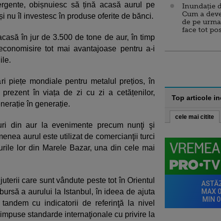
rgente, obișnuiesc să țină acasă aurul pe
Inundație d
Cum a deve
și nu îl investesc în produse oferite de bănci.
de pe urma
face tot po
ă acasă în jur de 3.500 de tone de aur, în timp
economisire tot mai avantajoase pentru a-i
ile.
i piețe mondiale pentru metalul prețios, în
e prezent în viața de zi cu zi a cetățenilor,
Top articole i
enerație în generație.
cele mai citite
ouri din aur la evenimente precum nunţi şi
enea aurul este utilizat de comercianţii turci
durile lor din Marele Bazar, una din cele mai
juterii care sunt vândute peste tot în Orientul
 bursă a aurului la Istanbul, în ideea de ajuta
tandem cu indicatorii de referinţă la nivel
impuse standarde internaţionale cu privire la