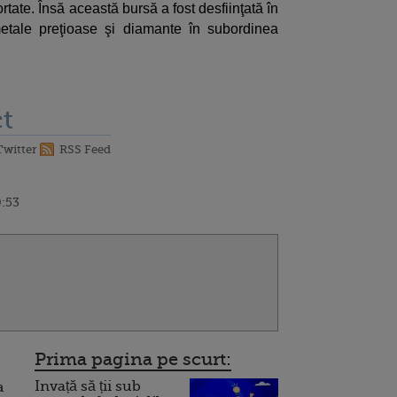
rtate. Însă această bursă a fost desfiinţată în
metale preţioase şi diamante în subordinea
t
Twitter
RSS Feed
0:53
Prima pagina pe scurt:
Invață să ții sub
a