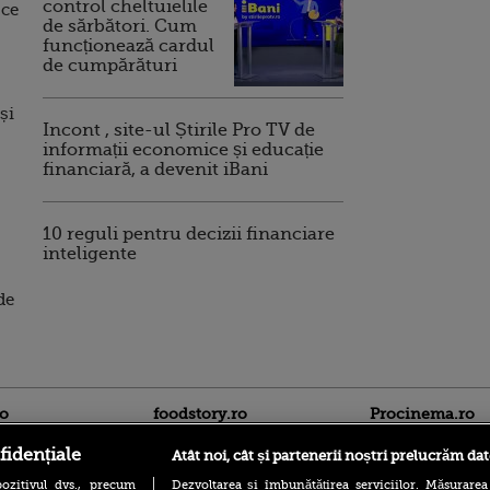
control cheltuielile
 ce
de sărbători. Cum
funcționează cardul
de cumpărături
și
Incont , site-ul Știrile Pro TV de
informații economice și educație
financiară, a devenit iBani
10 reguli pentru decizii financiare
inteligente
de
ro
foodstory.ro
Procinema.ro
fidențiale
Atât noi, cât și partenerii noștri prelucrăm dat
ozitivul dvs., precum
Dezvoltarea și îmbunătățirea serviciilor. Măsurarea