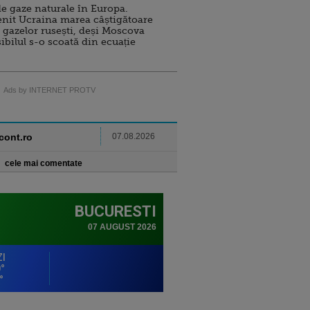
e gaze naturale în Europa.
nit Ucraina marea câștigătoare
 gazelor rusești, deși Moscova
sibilul s-o scoată din ecuație
Ads by INTERNET PROTV
ncont.ro
07.08.2026
cele mai comentate