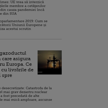
imes: UE vrea să interzică
 țările membre a cetăţenilor
 din cauza pandemiei încă
ve din SUA
roparlamentare 2019: Cum se
cătorii Uniunii Europene și
iza acestui scrutin
 gazoductul
 care asigura
ru Europa. Ce
cu livrările de
i spre
esecretizate: Catastrofa de la
el mai grav dezastru nuclear
 a fost precedată de alte
de mai mică amploare, ascunse