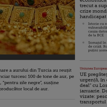
economică 
trecut a sup
crize mondi
handicapat 
Istorie cu 
vulnerabilă
cauza dator
de la BCE
Șomajul în 
de criză. R
puțini șom
Uniunea Europea
nare a aurului din Turcia au reușit
UE pregăte
nciar turcesc 100 de tone de aur, pe
urgență, în
, “pentru zile negre”, susține
deal” cu Lo
producător local de aur.
ianuarie. 
vizate: pesc
transportul 