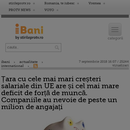
stirileprotv.ro
Romania, te iubesc
Vremea
PROTV NEWS
VOYO
ibani
actualitate
7 septembrie 2018 16:07 / 25244
vizualizari
international
Țara cu cele mai mari creșteri
salariale din UE are și cel mai mare
deficit de forță de muncă.
Companiile au nevoie de peste un
milion de angajați