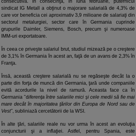
consecutivă. În consecinţă, în luna februarie, puternicul
sindicat IG Metall a obţinut o majorare salarială de 4,3% de
care vor beneficia cei aproximativ 3,9 milioane de salariaţi din
sectorul metalurgiei, sector care în Germania cuprinde
grupurile Daimler, Siemens, Bosch, precum şi numeroase
IMM-uri exportatoare.
În ceea ce priveşte salariul brut, studiul mizează pe o creştere
de 3,1% în Germania în acest an, faţă de un avans de 2,3% în
Franţa.
Însă, această creştere salarială nu se regăseşte decât la o
parte din forţa de muncă din Germania, ţară unde companiile
evită acordurile la nivel de ramură. Aceasta face ca în
Germania "d
iferenţa între salariile mici şi cele medii să fie mai
mare decât în majoritatea ţărilor din Europa de Nord sau de
Vest"
, subliniază cercetătorii de la WSI.
În alte ţări, salariile reale nu vor urma în acest an evoluţia
conjuncturii şi a inflaţiei. Astfel, pentru Spania, este