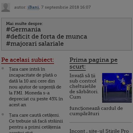
autor:
iBani
, 7 septembrie 2018 16:07
Mai multe despre:
#Germania
#deficit de forta de munca
#majorari salariale
Pe acelasi subiect:
Prima pagina pe
scurt:
Țara care intră în
incapacitate de plată o
Invață să ții
dată la 10 ani cere din
sub control
cheltuielile
nou ajutor de urgență de
de sărbători.
la FMI. Moneda s-a
Cum
depreciat cu peste 45% în
acest an
funcționează cardul de
cumpărături
Țara care caută cetățeni.
Ce trebuie să facă străinii
pentru a primi cetățenia
Incont , site-ul Știrile Pro