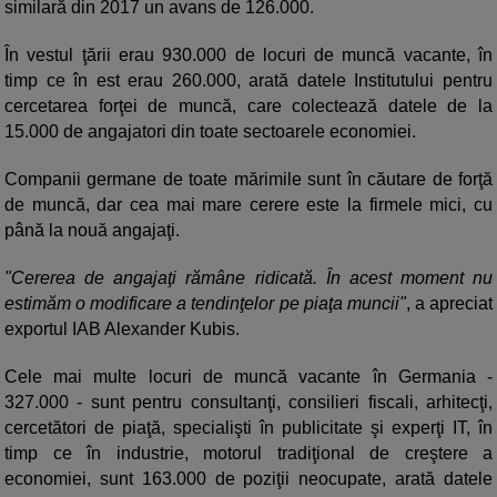
similară din 2017 un avans de 126.000.
În vestul ţării erau 930.000 de locuri de muncă vacante, în
timp ce în est erau 260.000, arată datele Institutului pentru
cercetarea forţei de muncă, care colectează datele de la
15.000 de angajatori din toate sectoarele economiei.
Companii germane de toate mărimile sunt în căutare de forţă
de muncă, dar cea mai mare cerere este la firmele mici, cu
până la nouă angajaţi.
"Cererea de angajaţi rămâne ridicată. În acest moment nu
estimăm o modificare a tendinţelor pe piaţa muncii"
, a apreciat
exportul IAB Alexander Kubis.
Cele mai multe locuri de muncă vacante în Germania -
327.000 - sunt pentru consultanţi, consilieri fiscali, arhitecţi,
cercetători de piaţă, specialişti în publicitate şi experţi IT, în
timp ce în industrie, motorul tradiţional de creştere a
economiei, sunt 163.000 de poziţii neocupate, arată datele