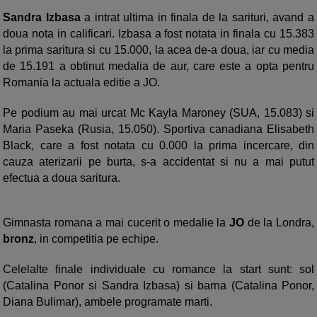
Sandra Izbasa
a intrat ultima in finala de la sarituri, avand a
doua nota in calificari. Izbasa a fost notata in finala cu 15.383
la prima saritura si cu 15.000, la acea de-a doua, iar cu media
de 15.191 a obtinut medalia de aur, care este a opta pentru
Romania la actuala editie a JO.
Pe podium au mai urcat Mc Kayla Maroney (SUA, 15.083) si
Maria Paseka (Rusia, 15.050). Sportiva canadiana Elisabeth
Black, care a fost notata cu 0.000 la prima incercare, din
cauza aterizarii pe burta, s-a accidentat si nu a mai putut
efectua a doua saritura.
Gimnasta romana a mai cucerit o medalie la
JO
de la Londra,
bronz
, in competitia pe echipe.
Celelalte finale individuale cu romance la start sunt: sol
(Catalina Ponor si Sandra Izbasa) si barna (Catalina Ponor,
Diana Bulimar), ambele programate marti.