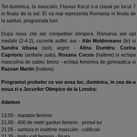
Tot duminica, la masculin, Flavius Koczi s-a clasat pe locul 7
in finala de la sol. El va mai reprezenta Romania in finala de
la sarituri, programata luni.
Dupa noua zile ale competitiei olimpice, Romania are opt
medalii (2-4-2), cucerite astfel: aur -
Alin Moldoveanu
(tir) si
Sandra Izbasa
(sol); argint -
Alina Dumitru
,
Corina
Caprioriu
(ambele judo),
Roxana Cocos
(haltere) si echipa
masculina de sabie; bronz - echipa feminina de gimnastica si
Razvan Martin
(haltere).
Programul probelor ce vor avea loc, duminica, in cea de-a
noua zi a Jocurilor Olimpice de la Londra:
Atletism
13.00 - maraton feminin
21.00 - 400 de metri garduri feminin - primul tur
21.05 - saritura in inaltime masculin - calificari
21.35 - triplu salt feminin - finala