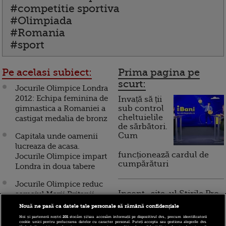
#competitie sportiva
#Olimpiada
#Romania
#sport
Pe acelasi subiect:
Prima pagina pe
scurt:
Jocurile Olimpice Londra
2012: Echipa feminina de
Invață să ții
gimnastica a Romaniei a
sub control
cheltuielile
castigat medalia de bronz
de sărbători.
Cum
Capitala unde oamenii
lucreaza de acasa.
funcționează cardul de
Jocurile Olimpice impart
cumpărături
Londra in doua tabere
Jocurile Olimpice reduc
Incont , site-ul Știrile Pro
somajul Marii Britanii.
TV de informații
Veniturile uriase
Nouă ne pasă ca datele tale personale să rămână confidențiale
economice și educație
generate de competitia
Noi și partenerii noștri
201
stocăm și/sau accesăm informații pe dispozitivul dvs., precum identificatorii
financiară, a devenit iBani
sportiva
cookie unici pentru prelucrarea datelor cu caracter personal. Puteți accepta sau gestiona alegerile dvs.