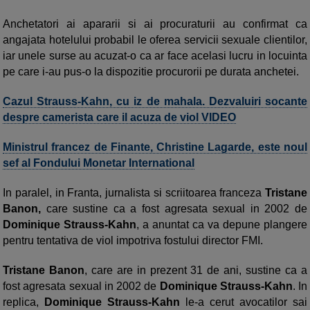
Anchetatori ai apararii si ai procuraturii au confirmat ca
angajata hotelului probabil le oferea servicii sexuale clientilor,
iar unele surse au acuzat-o ca ar face acelasi lucru in locuinta
pe care i-au pus-o la dispozitie procurorii pe durata anchetei.
Cazul Strauss-Kahn, cu iz de mahala. Dezvaluiri socante
despre camerista care il acuza de viol VIDEO
Ministrul francez de Finante, Christine Lagarde, este noul
sef al Fondului Monetar International
In paralel, in Franta, jurnalista si scriitoarea franceza
Tristane
Banon,
care sustine ca a fost agresata sexual in 2002 de
Dominique Strauss-Kahn
, a anuntat ca va depune plangere
pentru tentativa de viol impotriva fostului director FMI.
Tristane Banon
, care are in prezent 31 de ani, sustine ca a
fost agresata sexual in 2002 de
Dominique Strauss-Kahn
. In
replica,
Dominique Strauss-Kahn
le-a cerut avocatilor sai