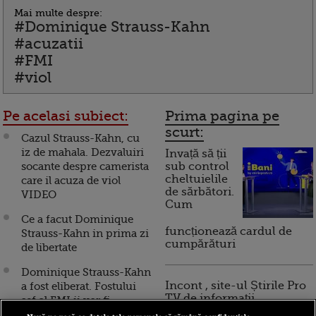
Mai multe despre:
#Dominique Strauss-Kahn
#acuzatii
#FMI
#viol
Pe acelasi subiect:
Prima pagina pe
scurt:
Cazul Strauss-Kahn, cu
iz de mahala. Dezvaluiri
Invață să ții
socante despre camerista
sub control
cheltuielile
care il acuza de viol
de sărbători.
VIDEO
Cum
Ce a facut Dominique
funcționează cardul de
Strauss-Kahn in prima zi
cumpărături
de libertate
Dominique Strauss-Kahn
Incont , site-ul Știrile Pro
a fost eliberat. Fostului
TV de informații
sef al FMI ii vor fi
economice și educație
restituite cele 6 milioane