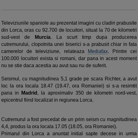
Televiziunile spaniole au prezentat imagini cu cladiri prabusite
din Lorca, oras cu 92.700 de locuitori, situat la 70 de kilometri
sud-vest de
Murcia
. La scurt timp dupa producerea
cutremurului, clopotnita unei biserici s-a prabusit chiar in fata
camerelor de televiziune, relateaza
Mediafax
. Printre cei
100.000 locuitori exista si romani, dar pana in acest moment
nu se stie daca acestia au avut sau nu de suferit.
Seismul, cu magnitudinea 5,1 grade pe scara Richter, a avut
loc la ora locala 18.47 (19.47, ora Romaniei) si s-a resimtit
pana in
Madrid
, la aproximativ 350 de kilometri nord-vest,
epicentrul fiind localizat in regiunea Lorca.
Cutremurul a fost precedat de un prim seism cu magnitudinea
4,4, produs la ora locala 17.05 (18.05, ora Romaniei).
Primarul din Lorca a anuntat initial sapte decese in urma