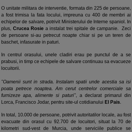
O unitate militara de interventie, formata din 225 de persoane,
a fost trimisa la fata locului, impreuna cu 400 de membri ai
echipelor de salvare, potrivit Ministerului de Interne spaniol. In
plus,
Crucea Rosie
a instalat trei spitale de campanie. Zeci
de persoane si-au petrecut noapte chiar si pe un teren de
baschet, infasurate in paturi.
In centrul orasului, unele cladiri erau pe punctul de a se
prabusi, in timp ce echipele de salvare continuau sa evacueze
locuitorii.
"Oamenii sunt in strada. Instalam spatii unde acestia sa isi
poata petrece noaptea. Am cerut centrelor comerciale sa
furnizeze apa, alimente si paturi"
, a declarat primarul din
Lorca, Francisco Jodar, pentru site-ul cotidianului
El Pais
.
In total, 10.000 de persoane, potrivit autoritatilor locale, au fost
evacuate din orasul cu 92.700 de locuitori, situat la 70 de
kilometri sud-vest de Murcia, unde serviciile publice se