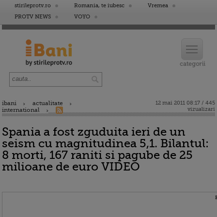
stirileprotv.ro
Romania, te iubesc
Vremea
PROTV NEWS
VOYO
ibani
actualitate
12 mai 2011 08:17 / 445
vizualizari
international
Spania a fost zguduita ieri de un
seism cu magnitudinea 5,1. Bilantul:
8 morti, 167 raniti si pagube de 25
milioane de euro VIDEO