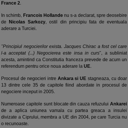
France 2
.
In schimb,
Francois Hollande
nu s-a declarat, spre deosebire
de
Nicolas Sarkozy
, ostil din principiu fata de eventuala
aderare a Turciei.
"Principiul negocierilor exista. Jacques Chirac a fost cel care
l-a acceptat (...) Negocierea este insa in curs
", a subliniat
acesta, amintind ca Constitutia franceza prevede de acum un
referendum pentru orice noua aderare la
UE
.
Procesul de negocieri intre
Ankara si UE
stagneaza, cu doar
13 dintre cele 35 de capitole fiind abordate in procesul de
negociere inceput in 2005.
Numeroase capitole sunt blocate din cauza refuzului
Ankarei
de a aplica uniunea vamala cu partea greaca a insulei
divizate a Ciprului, membra a UE din 2004, pe care Turcia nu
o recunoaste.