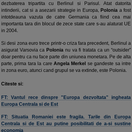
dezbaterea tripartita cu Berlinul si Parisul. Atat datorita
intinderii, cat si a asezarii strategie in Europa,
Polonia
a fost
intotdeauna vazuta de catre Germania ca fiind cea mai
importanta tara din blocul de zece state care s-au alaturat UE
in 2004.
Si desi zona euro trece printr-o criza fara precedent, Berlinul a
asigurat Varsovia ca
Polonia
nu va fi tratata ca un “outsider”
doar pentru ca nu face parte din uniunea monetara. Pe de alta
parte, prima tara la care
Angela Merkel
se gandeste sa intre
in zona euro, atunci cand grupul se va extinde, este Polonia.
Citeste si:
FT: Vantul rece dinspre "Europa dezvoltata" ingheata
Europa Centrala si de Est
FT: Situatia Romaniei este fragila. Tarile din Europa
Centrala si de Est au putine posibilitati de a-si sustine
economia