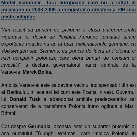
Model economic. Tara europeana care nu a intrat in
recesiune in 2008-2009 a inregistrat o crestere a PIB-ului
peste asteptari
“
Am reusit sa punem pe picioare o clasa antreprenoriala
viguroasa si destul de flexibila. Aproape jumatate dintre
exporturile noastre nu au la baza multinationale germane, ca
Volkswagen sau Siemens, cu puncte de lucru in Polonia, ci
mici companii poloneze care ofera bunuri de consum si
investiti
i”, a declarat guvernatorul bancii centrale de la
Varsovia,
Marek Belka.
Ambitia Varsoviei este sa devina vecinul indispensabil din est
al Berlinului, in acelasi fel cum este Franta in vest. Guvernul
lui
Donald Tusk
a abandonat ambitia predecesorilor sai
conservatori de a transforma Polonia intr-o oglinda a Marii
Britanii.
Cat despre
Germania
, aceasta este un suporter puternic al
asa numitului "Triunghi Weimar", care implica Polonia in