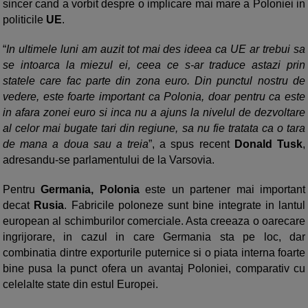
sincer cand a vorbit despre o implicare mai mare a Poloniei in
politicile
UE
.
“
In ultimele luni am auzit tot mai des ideea ca UE ar trebui sa
se intoarca la miezul ei, ceea ce s-ar traduce astazi prin
statele care fac parte din zona euro. Din punctul nostru de
vedere, este foarte important ca Polonia, doar pentru ca este
in afara zonei euro si inca nu a ajuns la nivelul de dezvoltare
al celor mai bugate tari din regiune, sa nu fie tratata ca o tara
de mana a doua sau a treia
”, a spus recent
Donald Tusk
,
adresandu-se parlamentului de la Varsovia.
Pentru
Germania, Polonia
este un partener mai important
decat
Rusia
. Fabricile poloneze sunt bine integrate in lantul
european al schimburilor comerciale. Asta creeaza o oarecare
ingrijorare, in cazul in care Germania sta pe loc, dar
combinatia dintre exporturile puternice si o piata interna foarte
bine pusa la punct ofera un avantaj Poloniei, comparativ cu
celelalte state din estul Europei.