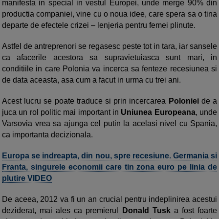
manifesta in special in vestul Europei, unde merge 90% din
productia companiei, vine cu o noua idee, care spera sa o tina
departe de efectele crizei – lenjeria pentru femei plinute.
Astfel de antreprenori se regasesc peste tot in tara, iar sansele
ca afacerile acestora sa supravietuiasca sunt mari, in
conditiile in care Polonia va incerca sa fenteze recesiunea si
de data aceasta, asa cum a facut in urma cu trei ani.
Acest lucru se poate traduce si prin incercarea
Poloniei
de a
juca un rol politic mai important in
Uniunea Europeana
, unde
Varsovia vrea sa ajunga cel putin la acelasi nivel cu Spania,
ca importanta decizionala.
Europa se indreapta, din nou, spre recesiune. Germania si
Franta, singurele economii care tin zona euro pe linia de
plutire VIDEO
De aceea, 2012 va fi un an crucial pentru indeplinirea acestui
deziderat, mai ales ca premierul
Donald Tusk
a fost foarte