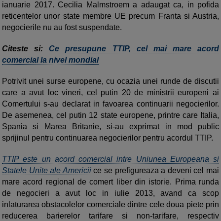
ianuarie 2017. Cecilia Malmstroem a adaugat ca, in pofida
reticentelor unor state membre UE precum Franta si Austria,
negocierile nu au fost suspendate.
Citeste si:
Ce presupune TTIP, cel mai mare acord
comercial la nivel mondial
Potrivit unei surse europene, cu ocazia unei runde de discutii
care a avut loc vineri, cel putin 20 de ministrii europeni ai
Comertului s-au declarat in favoarea continuarii negocierilor.
De asemenea, cel putin 12 state europene, printre care Italia,
Spania si Marea Britanie, si-au exprimat in mod public
sprijinul pentru continuarea negocierilor pentru acordul TTIP.
TTIP este un acord comercial intre Uniunea Europeana si
Statele Unite ale Americii
ce se prefigureaza a deveni cel mai
mare acord regional de comert liber din istorie. Prima runda
de negocieri a avut loc in iulie 2013, avand ca scop
inlaturarea obstacolelor comerciale dintre cele doua piete prin
reducerea barierelor tarifare si non-tarifare, respectiv