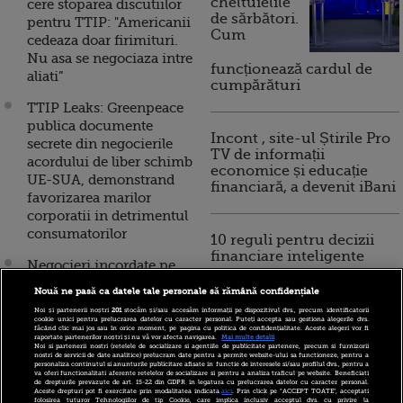
cheltuielile
cere stoparea discutiilor
de sărbători.
pentru TTIP: "Americanii
Cum
cedeaza doar firimituri.
Nu asa se negociaza intre
funcționează cardul de
aliati”
cumpărături
TTIP Leaks: Greenpeace
publica documente
Incont , site-ul Știrile Pro
secrete din negocierile
TV de informații
acordului de liber schimb
economice și educație
UE-SUA, demonstrand
financiară, a devenit iBani
favorizarea marilor
corporatii in detrimentul
consumatorilor
10 reguli pentru decizii
financiare inteligente
Negocieri incordate pe
Tratatul de liber schimb
Nouă ne pasă ca datele tale personale să rămână confidențiale
UE-SUA. Germania:
Noi și partenerii noștri
201
stocăm și/sau accesăm informații pe dispozitivul dvs., precum identificatorii
“TTIP va esua, daca
cookie unici pentru prelucrarea datelor cu caracter personal. Puteți accepta sau gestiona alegerile dvs.
făcând clic mai jos sau în orice moment, pe pagina cu politica de confidențialitate. Aceste alegeri vor fi
America nu face
raportate partenerilor noștri și nu vă vor afecta navigarea.
Mai multe detalii
Noi si partenerii nostri (retelele de socializare si agentiile de publicitate partenere, precum si furnizorii
concesii”. Replica lui
nostri de servicii de date analitice) prelucram date pentru a permite website-ului sa functioneze, pentru a
personaliza continutul si anunturile publicitare afisate in functie de interesele si/sau profilul dvs., pentru a
Obama
va oferi functionalitati aferente retelelor de socializare si pentru a analiza traficul pe website. Beneficiati
de drepturile prevazute de art. 15-22 din GDPR in legatura cu prelucrarea datelor cu caracter personal.
Aceste drepturi pot fi exercitate prin modalitatea indicata
aici
. Prin click pe “ACCEPT TOATE”, acceptati
folosirea tuturor Tehnologiilor de tip Cookie, care implica inclusiv acceptul dvs. cu privire la