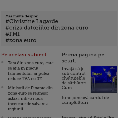
Mai multe despre:
#Christine Lagarde
#criza datoriilor din zona euro
#FMI
#zona euro
Pe acelasi subiect:
Prima pagina pe
scurt:
Tara din zona euro, care
se afla in pragul
Invață să ții
falimentului, ar putea
sub control
cheltuielile
reduce TVA cu 3%
de sărbători.
Cum
Ministrii de Finante din
zona euro se reunesc
funcționează cardul de
astazi, intr-o noua
cumpărături
incercare de salvare a
regiunii