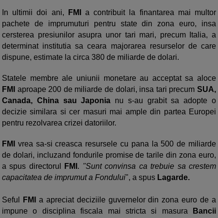
In ultimii doi ani,
FMI
a contribuit la finantarea mai multor
pachete de imprumuturi pentru state din zona euro, insa
cersterea presiunilor asupra unor tari mari, precum Italia, a
determinat institutia sa ceara majorarea resurselor de care
dispune, estimate la circa 380 de miliarde de dolari.
Statele membre ale uniunii monetare au acceptat sa aloce
FMI
aproape 200 de miliarde de dolari, insa tari precum
SUA,
Canada, China sau Japonia
nu s-au grabit sa adopte o
decizie similara si cer masuri mai ample din partea Europei
pentru rezolvarea crizei datoriilor.
FMI
vrea sa-si creasca resursele cu pana la 500 de miliarde
de dolari, incluzand fondurile promise de tarile din zona euro,
a spus directorul
FMI
.
"Sunt convinsa ca trebuie sa crestem
capacitatea de imprumut a Fondului
", a spus
Lagarde.
Seful
FMI
a apreciat deciziile guvernelor din zona euro de a
impune o disciplina fiscala mai stricta si masura
Bancii